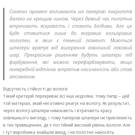
Сонячні промені впливають на паперові покриття
далеко не кращим чином. Через деякий час полотна
втрачають яскравість і стають блідими. Але це
буде ставитися лише до яскравих кольорових
полотен, в яких є темний пігмент. Миються
шпалери врятує від вигорання зовнішній лаковий
шар. Прекрасним рішенням будуть шпалери під
фарбування, які можна перефарбовувати, якщо
попередній відтінок втратив насиченість або став
зіпсованим.
Відсутність стійкості до вологи
Такий критерій перекриває всі інші недоліки, тому папір – цей
той матеріал, який негативно реагує на вологу. Як результат,
через вологу шпалери намокають і втрачають красу
зовнішнього вигляду, і тому паперові шпалери не приклеюють
в тих приміщеннях, де є постійний високий рівень вологи. Але
і тут виробника знайшли вихід, і на полотно наносять