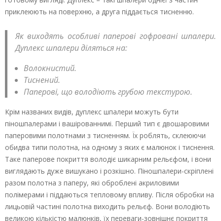
приклеюють на поверхню, а друга піддається тисненню.
Як виходять особливі паперові гофровані шпалери.
Дуплекс шпалери діляться на:
Волокнистий.
Тиснений.
Паперові, що володіють грубою текстурою.
Крім названих видів, дуплекс шпалери можуть бути
піношпалерами і вашірованнимі. Перший тип є двошаровими
паперовими полотнами з тисненням. Їх роблять, склеюючи
обидва типи полотна, на одному з яких є малюнок і тиснення.
Таке паперове покриття володіє шикарним рельєфом, і вони
виглядають дуже вишукано і розкішно. Піношпалери-скріплені
разом полотна з паперу, які оброблені акриловими
полімерами і піддаються тепловому впливу. Після обробки на
лицьовій частині полотна виходить рельєф. Вони володіють
великою кількістю малюнків, їх переваги-зовнішнє покриття