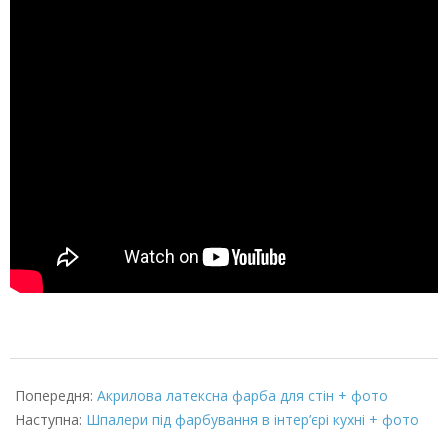
2022-
03-
Попередня:
Акрилова латексна фарба для стін + фото
08
Наступна:
Шпалери під фарбування в інтер’єрі кухні + фото