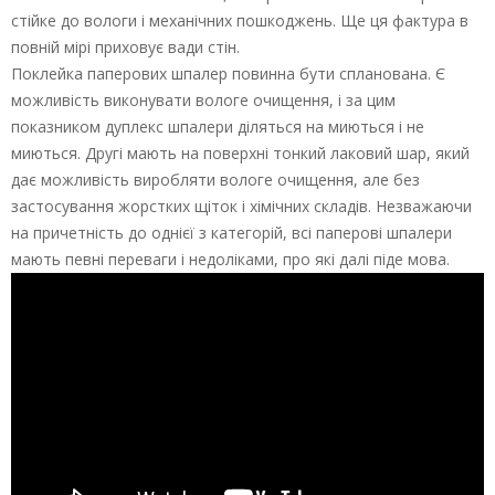
стійке до вологи і механічних пошкоджень. Ще ця фактура в
повній мірі приховує вади стін.
Поклейка паперових шпалер повинна бути спланована. Є
можливість виконувати вологе очищення, і за цим
показником дуплекс шпалери діляться на миються і не
миються. Другі мають на поверхні тонкий лаковий шар, який
дає можливість виробляти вологе очищення, але без
застосування жорстких щіток і хімічних складів. Незважаючи
на причетність до однієї з категорій, всі паперові шпалери
мають певні переваги і недоліками, про які далі піде мова.