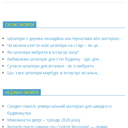
СХОЖІ ЗАПИСИ
Шпалери з дерева-ненадійна альтернатива або матеріал…
Чи можна клеїти нові шпалери на старі – як це…
Які шпалери вибрати в інтер'єр залу?
Вибираємо шпалери для стін будинку - Ідеї для…
Сучасні шпалери для вітальні - як їх вибрати
Що таке шпалери марбург в інтер'єрі: вітальні,…
НЕДАВНІ ЗАПИСИ
Сендвіч панелі: універсальний матеріал для швидкого
будівництва
Міжкімнатні двері – тренди 2026 року
Remedy представила гру Control Resonant — пряме