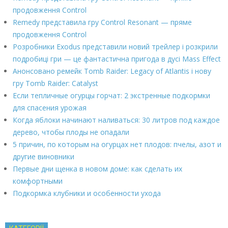
продовження Control
Remedy представила гру Control Resonant — пряме
продовження Control
Розробники Exodus представили новий трейлер і розкрили
подробиці гри — це фантастична пригода в дусі Mass Effect
Анонсовано ремейк Tomb Raider: Legacy of Atlantis і нову
гру Tomb Raider: Catalyst
Если тепличные огурцы горчат: 2 экстренные подкормки
для спасения урожая
Когда яблоки начинают наливаться: 30 литров под каждое
дерево, чтобы плоды не опадали
5 причин, по которым на огурцах нет плодов: пчелы, азот и
другие виновники
Первые дни щенка в новом доме: как сделать их
комфортными
Подкормка клубники и особенности ухода