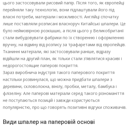
цього застосовували рисовий папір. Після того, як європейці
перейняли таку технологію, вони підлаштували його під
власні потреби, матеріали і можливості. Англійці спочатку
лише поставляли розписані власноруч Китайські шпалери. Це
було неймовірною розкішшю, а після цього у Великобританії
стали вибудовувати фабрики по їх створенню і оформленню
вручну, на відміну від розпису за трафаретами від європейців.
Тканинні матеріали, які застосовували раніше, відразу
відійшли на другий план, як тільки стали з’являтися красиві і
недорогостоящие паперові покриття.
Зараз виробнича індустрія такого паперового покриття
настільки розвинулася, що можна придбати шпалери з
деревини, скловолокна, вінілу, пробки, металу, бамбука і
флізеліну. Але паперові матеріали серед такого різноманіття
не поступаються позицій і завжди користуються
популярністю, про що говорять позитивні відгуки споживачів.
Види шпалер на паперовій основі