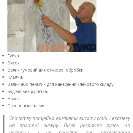
Губка.
Висок.
Валик гумовий для стикової обробки.
Клеячи.
Валик або пензлик для нанесення клейового складу.
Будівельна рулетка.
Ножа.
Паперові шпалери.
Спочатку потрібно виміряти висоту стін і вказівку
на полотні виміру. Після розріжте рулон на
частини, і це роблять при обклеюванні