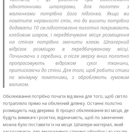
однотонними шпалерами, для полотен з
малюнками потрібна його підгонка. Якщо ви
помітите нерівності стін, то до висоти потрібно
додавати 10 см.підготовлене полотно покривають
клейовим шаром, і передбачуване місце розміщення
на стінах потрібно змочити клеєм. Шпалерний
відрізок розміщую в передбачуваному місці.
Починаючи з середини, а після зверху вниз полотно
пропрасовують відрізком сухої тканини,
притискаючи до стіни. Для того, щоб робити стики
по мінімуму помітними, з обробляють гумовим
валиком.
Обклеювання потрібно почати від вікна для того, щоб світло
потрапляло прямо на обклеєний ділянку. Останнє полотно
розміщують над дверима. В процесі обклеювання всі місця, де
будуть вимикачі і розетки, відзначають, щоб по закінченню
можна було поставити їх на місця. Шпалери-матеріал, який
застосовують для декоративної стінової обробки і до сих пір