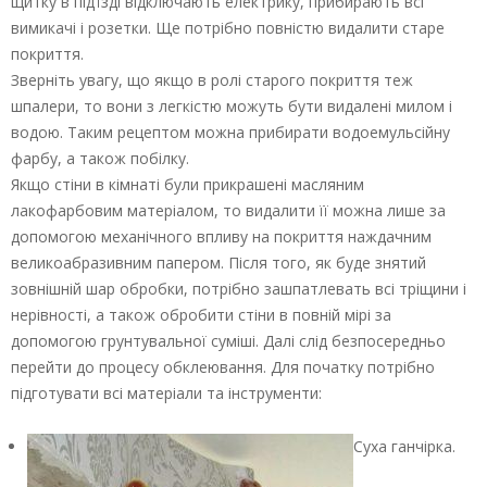
щитку в під’їзді відключають електрику, прибирають всі
вимикачі і розетки. Ще потрібно повністю видалити старе
покриття.
Зверніть увагу, що якщо в ролі старого покриття теж
шпалери, то вони з легкістю можуть бути видалені милом і
водою. Таким рецептом можна прибирати водоемульсійну
фарбу, а також побілку.
Якщо стіни в кімнаті були прикрашені масляним
лакофарбовим матеріалом, то видалити її можна лише за
допомогою механічного впливу на покриття наждачним
великоабразивним папером. Після того, як буде знятий
зовнішній шар обробки, потрібно зашпатлевать всі тріщини і
нерівності, а також обробити стіни в повній мірі за
допомогою грунтувальної суміші. Далі слід безпосередньо
перейти до процесу обклеювання. Для початку потрібно
підготувати всі матеріали та інструменти:
Суха ганчірка.