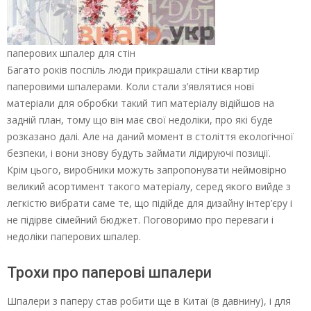
паперових шпалер для стін
Багато років поспіль люди прикрашали стіни квартир
паперовими шпалерами. Коли стали з’являтися нові
матеріали для обробки такий тип матеріалу відійшов на
задній план, тому що він має свої недоліки, про які буде
розказано далі. Але на даний момент в століття екологічної
безпеки, і вони знову будуть займати лідируючі позиції.
Крім цього, виробники можуть запропонувати неймовірно
великий асортимент такого матеріалу, серед якого вийде з
легкістю вибрати саме те, що підійде для дизайну інтер’єру і
не підірве сімейний бюджет. Поговоримо про переваги і
недоліки паперових шпалер.
Трохи про паперові шпалери
Шпалери з паперу став робити ще в Китаї (в давнину), і для