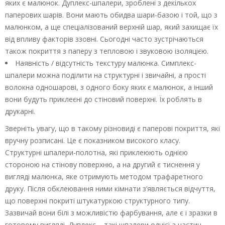
яких є малюнок. Дуплекс-шпалери, зроблені з декількох
паперових шарів. Вони мають обидва шари-базою і той, що з
малюнком, а ще спеціалізований верхній шар, який захищає їх
від впливу факторів ззовні. Сьогодні часто зустрічаються
також покриття з паперу з тепловою і звуковою ізоляцією.
Наявність / відсутність текстуру малюнка. Симплекс-
шпалери можна поділити на структурні і звичайні, а прості
волокна одношарові, з одного боку яких є малюнок, а інший
вони будуть приклеєні до стіновий поверхні. Їх роблять в
друкарні.
Зверніть увагу, що в такому різновиді є паперові покриття, які
вручну розписані. Це є показником високого класу.
Структурні шпалери-полотна, які приклеюють однією
стороною на стінову поверхню, а на другий є тиснення у
вигляді малюнка, яке отримують методом трафаретного
друку. Після обклеювання ними кімнати з’являється відчуття,
що поверхні покриті штукатуркою структурного типу.
Зазвичай вони білі з можливістю фарбування, але є і зразки в
готовому вигляді. Дуплекс – такі шпалери однієї з частин