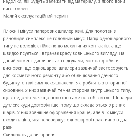
недоліки, які будуть залежати від матеріалу, з якого вони
виготовлені.
Малий експлуатаційний термін
Плюси і мінуси паперових шпалер явні. Для полотен з
різновидів симплекс-це головний мінус. Папір одношарового
типу не володіє стійкістю до механічних контактів, а ще
швидко псується і втрачає красу зовнішнього вигляду. На
даний момент дивлячись за відгуками, можна зробити
висновки, що одношарові шпалери зазвичай застосовують
для косметичного ремонту або облицювання дачного
будинку. є такі симплекс-шпалери, які роблять з вторинної
сировини. У них зазвичай темна сторона внутрішнього типу,
що є недоліком, якщо полотно саме по собі світле. Шпалери-
дуплекс куди довговічніше, тому що складаються з різних
шарів. У них зовнішнє оформлення краще, але в їх мінуси
входить ціна, яка перевершує одношарові практично в два
рази.
Схильність до вигорання