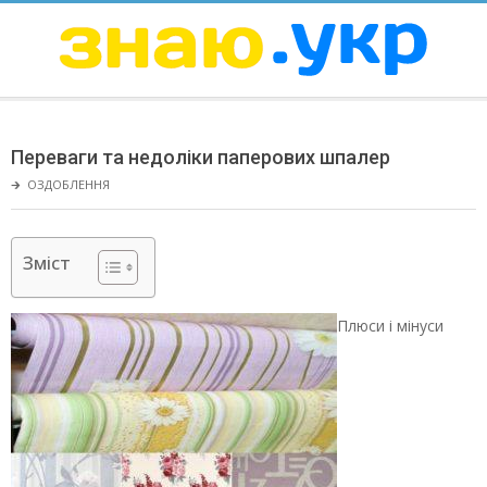
Skip
to
content
ЗНАЮ
Secondary
Navigation
Переваги та недоліки паперових шпалер
Menu
🡲
ОЗДОБЛЕННЯ
Зміст
Плюси і мінуси