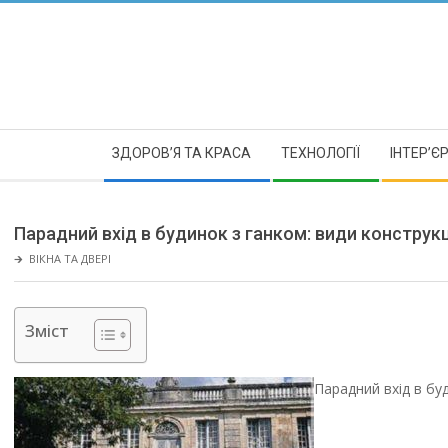
Skip
to
content
Secondary
ЗДОРОВ’Я ТА КРАСА
ТЕХНОЛОГІЇ
ІНТЕР’Є
Navigation
Menu
Парадний вхід в будинок з ганком: види конструкці
🡲
ВІКНА ТА ДВЕРІ
Зміст
Парадний вхід в бу