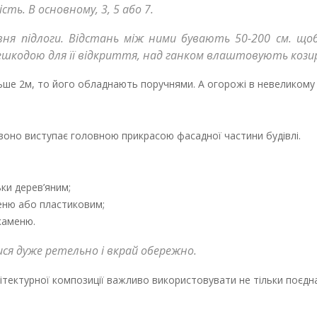
ть. В основному, 3, 5 або 7.
рівня підлоги. Відстань між ними бувають 50-200 см. щ
ерешкодою для її відкриття, над ганком влаштовують кози
льше 2м, то його обладнають поручнями. А огорожі в невеликому
 воно виступає головною прикрасою фасадної частини будівлі.
ки дерев’яним;
меню або пластиковим;
каменю.
ся дуже ретельно і вкрай обережно.
хітектурної композиції важливо використовувати не тільки поєдн