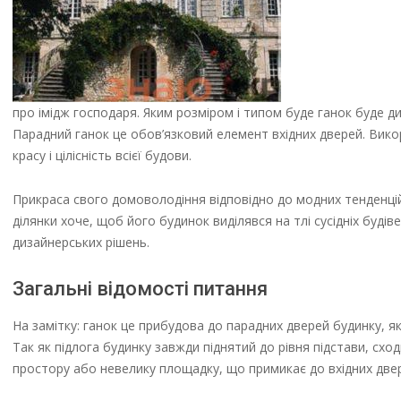
про імідж господаря. Яким розміром і типом буде ганок буде 
Парадний ганок це обов’язковий елемент вхідних дверей. Вико
красу і цілісність всієї будови.
Прикраса свого домоволодіння відповідно до модних тенденці
ділянки хоче, щоб його будинок виділявся на тлі сусідніх буді
дизайнерських рішень.
Загальні відомості питання
На замітку: ганок це прибудова до парадних дверей будинку, я
Так як підлога будинку завжди піднятий до рівня підстави, сх
простору або невелику площадку, що примикає до вхідних две