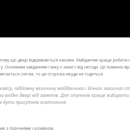
 тому що двері відкриваються назовні. Майданчик краще робити 
гу. Основним завданням ганку є захист від негоди. Це повинно в
ітається снігом, то ця огорожа нікуди не годиться.
авісу, підйомну величину майданчика і бічних захисних ст
 вхідні двері від заметів. Для ступенів краще вибирати
ає бути присутнім освітлення.
к з поручнями і козирком.