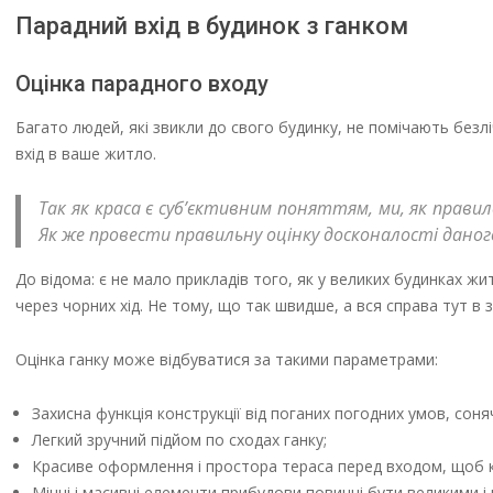
Парадний вхід в будинок з ганком
Оцінка парадного входу
Багато людей, які звикли до свого будинку, не помічають безлі
вхід в ваше житло.
Так як краса є суб’єктивним поняттям, ми, як правил
Як же провести правильну оцінку досконалості даног
До відома: є не мало прикладів того, як у великих будинках ж
через чорних хід. Не тому, що так швидше, а вся справа тут в з
Оцінка ганку може відбуватися за такими параметрами:
Захисна функція конструкції від поганих погодних умов, соняч
Легкий зручний підйом по сходах ганку;
Красиве оформлення і простора тераса перед входом, щоб к
Міцні і масивні елементи прибудови повинні бути великими і 