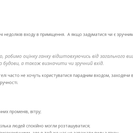
чі недоліків входу в приміщення. А якщо задуматися чи є зручним
о, робимо оцінку ганку відштовхуючись від загального виг
о будови, а також визначити чи зручний вхід.
ителі часто не хочуть користуватися парадним входом, заходячи 
ручності.
них променів, вітру;
ілька людей спокійно могли розташуватися;
високоміцними, але в той же час не заважати виду з вікон.