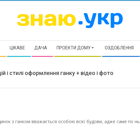
ЗНАЮ
Р
ЦІКАВЕ
ДАЧА
ПРОЕКТИ ДОМУ
ОЗДОБЛЕННЯ
й і стилі оформлення ганку + відео і фото
динок з ганком вважається особою всієї будови, адже саме по н