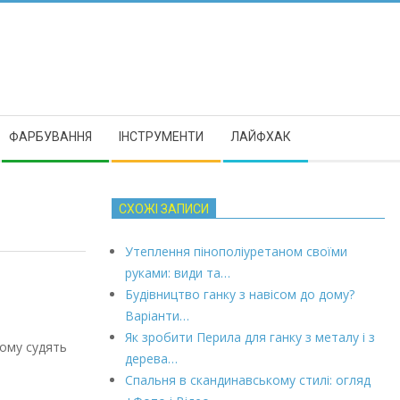
ФАРБУВАННЯ
ІНСТРУМЕНТИ
ЛАЙФХАК
СХОЖІ ЗАПИСИ
Утеплення пінополіуретаном своїми
руками: види та…
Будівництво ганку з навісом до дому?
Варіанти…
Як зробити Перила для ганку з металу і з
ьому судять
дерева…
Спальня в скандинавському стилі: огляд