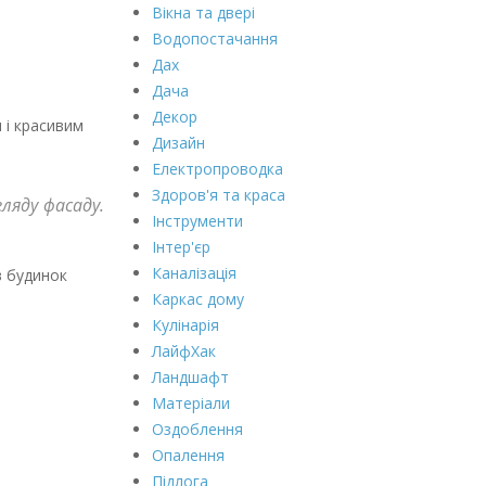
Вікна та двері
Водопостачання
Дах
Дача
Декор
 і красивим
Дизайн
Електропроводка
Здоров'я та краса
ляду фасаду.
Інструменти
Інтер'єр
Каналізація
в будинок
Каркас дому
Кулінарія
ЛайфХак
Ландшафт
Матеріали
Оздоблення
Опалення
Підлога