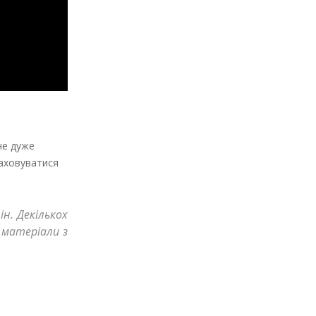
не дуже
раховуватися
ін. Декількох
 матеріали з