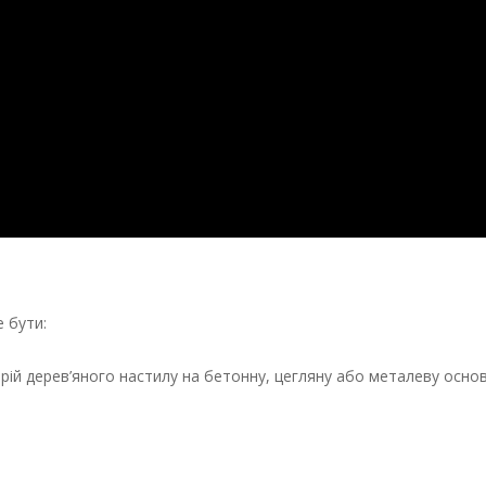
 бути:
рій дерев’яного настилу на бетонну, цегляну або металеву основ