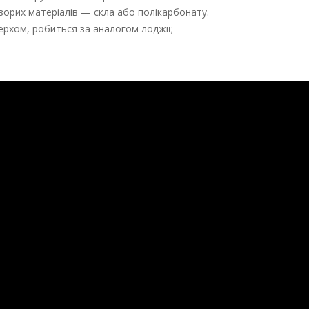
озорих матеріалів — скла або полікарбонату.
ерхом, робиться за аналогом лоджії;