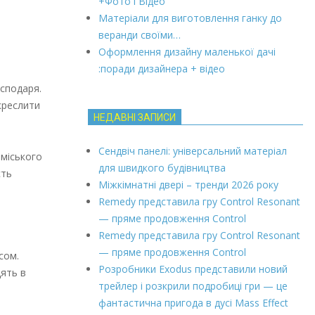
+Фото і Відео
Матеріали для виготовлення ганку до
веранди своїми…
Оформлення дизайну маленької дачі
:поради дизайнера + відео
осподаря.
креслити
НЕДАВНІ ЗАПИСИ
Сендвіч панелі: універсальний матеріал
аміського
для швидкого будівництва
сть
Міжкімнатні двері – тренди 2026 року
Remedy представила гру Control Resonant
— пряме продовження Control
Remedy представила гру Control Resonant
— пряме продовження Control
сом.
Розробники Exodus представили новий
дять в
трейлер і розкрили подробиці гри — це
фантастична пригода в дусі Mass Effect