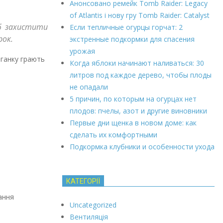
Анонсовано ремейк Tomb Raider: Legacy
of Atlantis і нову гру Tomb Raider: Catalyst
об захистити
Если тепличные огурцы горчат: 2
рок.
экстренные подкормки для спасения
урожая
 ганку грають
Когда яблоки начинают наливаться: 30
литров под каждое дерево, чтобы плоды
не опадали
5 причин, по которым на огурцах нет
плодов: пчелы, азот и другие виновники
Первые дни щенка в новом доме: как
сделать их комфортными
Подкормка клубники и особенности ухода
КАТЕГОРІЇ
ання
Uncategorized
Вентиляція