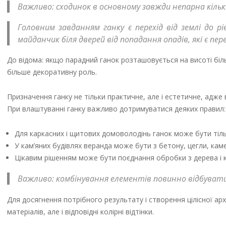
Важливо: сходинок в основному завжди непарна кількіс
Головним завданням ганку є перехід від землі до 
майданчик біля дверей від попадання опадів, які є п
До відома: якщо парадний ганок розташовується на висоті бі
більше декоративну роль.
Призначення ганку не тільки практичне, але і естетичне, адже
При влаштуванні ганку важливо дотримуватися деяких правил:
Для каркасних і щитових домоволодінь ганок може бути тіль
У кам’яних будівлях веранда може бути з бетону, цегли, ка
Цікавим рішенням може бути поєднання обробки з дерева і 
Важливо: комбінування елементів повинно відбувати
Для досягнення потрібного результату і створення цілісної ар
матеріалів, але і відповідні колірні відтінки.