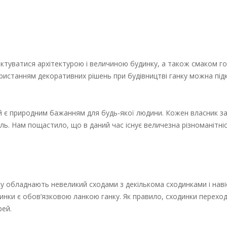
диктуватися архітектурою і величиною будинку, а також смаком г
ристанням декоративних рішень при будівництві ганку можна під
й є природним бажанням для будь-якої людини. Кожен власник з
вель. Нам пощастило, що в даний час існує величезна різноманітні
ку обладнають невеликий сходами з декількома сходинками і наві
одинки є обов’язковою ланкою ганку. Як правило, сходинки перехо
рей.