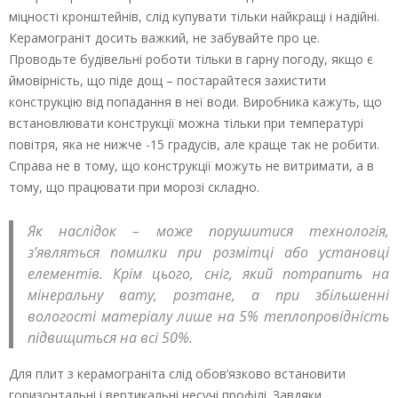
міцності кронштейнів, слід купувати тільки найкращі і надійні.
Керамограніт досить важкий, не забувайте про це.
Проводьте будівельні роботи тільки в гарну погоду, якщо є
ймовірність, що піде дощ – постарайтеся захистити
конструкцію від попадання в неї води. Виробника кажуть, що
встановлювати конструкції можна тільки при температурі
повітря, яка не нижче -15 градусів, але краще так не робити.
Справа не в тому, що конструкції можуть не витримати, а в
тому, що працювати при морозі складно.
Як наслідок – може порушитися технологія,
з’являться помилки при розмітці або установці
елементів. Крім цього, сніг, який потрапить на
мінеральну вату, розтане, а при збільшенні
вологості матеріалу лише на 5% теплопровідність
підвищиться на всі 50%.
Для плит з керамограніта слід обов’язково встановити
горизонтальні і вертикальні несучі профілі. Завдяки