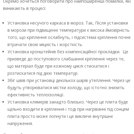
Окремо хочеться поговорити про найпоширеніші помилки, які
виникають в процесі:
Установка несучого каркаса в мороз. Так, Після установки
в морози при підвищенні температури є висока ймовірність
того, що кріплення ослабнуть, і підсистема кріплення почне
втрачати свою міцність і жорсткість.
Установка кронштейнів без компенсаційної прокладки. Це
призведе до поступового слабшання кріплення через те,
що матеріал буде при кожному циклі стискатися і
розтискатися під дією температур.
Збіг швів при установці декількох шарів утеплення. Через це
будуть утворюватися містки холоду, що істотно знизить
ефективність теплоізоляції.
Установка клямерів занадто близько. Через це плита буде
щільно входити в кріплення і тоді при нагріванні під сонцем
плита просто може лопнути і це викличе внутрішнє
напруження.