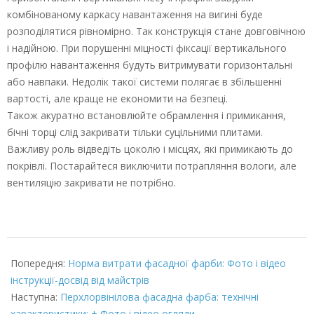
комбінованому каркасу навантаження на вигині буде
розподілятися рівномірно. Так конструкція стане довговічною
і надійною. При порушенні міцності фіксації вертикального
профілю навантаження будуть витримувати горизонтальні
або навпаки. Недолік такої системи полягає в збільшенні
вартості, але краще не економити на безпеці.
Також акуратно встановлюйте обрамлення і примикання,
бічні торці слід закривати тільки суцільними плитами.
Важливу роль відведіть цоколю і місцях, які примикають до
покрівлі. Постарайтеся виключити потрапляння вологи, але
вентиляцію закривати не потрібно.
2022-
03-
Попередня:
Норма витрати фасадної фарби: Фото і відео
07
інструкції-досвід від майстрів
Наступна:
Перхлорвінілова фасадна фарба: технічні
характеристики: + Фото і відео огляди