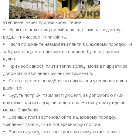
утеплення через прорізи кронштейнів.
Навісьте полотнища мембрани, що захищає від вітру і
води, і тимчасово її прикріпіть.
Після починайте навішувати плити в шаховому порядку. Не
забувайте, що між плитами не повинно бути наскрізних
щілин.
При необхідності плити теплоізоляції можна підрізати за
допомогою звичайних ручних інструментів.
Якщо в проекті передбачено виконання утеплення в два
шари, то:
Будуть потрібні тарілчасті дюбеля, за допомогою яких
внутрішні плити слід кріпити до стіни. На одну плиту йде не
менше 2 дюбелів.
Зовнішні плити встановлюйте в шаховому порядку.
Кріплення таке ж, як і в попередньому способі.
Зверніть увагу, що слід строго дотримуватися нахлест –