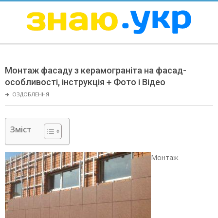
Skip
to
content
ЗНАЮ
Secondary
Navigation
Монтаж фасаду з керамограніта на фасад-
Menu
особливості, інструкція + Фото і Відео
🡲
ОЗДОБЛЕННЯ
Зміст
Монтаж