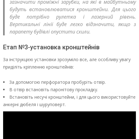
зазначити проміжні зарубки, на які в майбутньому
будуть встановлюватися кронштейни. Для цього
буде потрібно рулетка і лазерний рівень.
Вертикальні лінії буде легко відзначити, якщо з
парапету будівлі опустити схили.
Етап №3-установка кронштейнів
За інструкцією установки зрозуміло все, але особливу увагу
приділіть кріпленню кронштейнів:
За допомогою перфоратора пробуріть отвір.
В отвір встановіть паронітову прокладку.
Встановіть несучі кронштейни, і для цього використовуйте
анкерні дюбеля і шуруповерт.