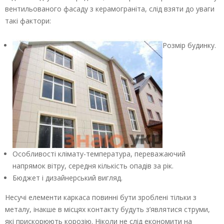
вентильованого фасаду з керамограніта, слід взяти до уваги
такі фактори:
Розмір будинку.
Особливості клімату-температура, переважаючий
напрямок вітру, середня кількість опадів за рік.
Бюджет і дизайнерський вигляд.
Несучі елементи каркаса повинні бути зроблені тільки з
металу, інакше в місцях контакту будуть з’являтися струми,
які прискорюють корозію. Ніколи не слід економити на