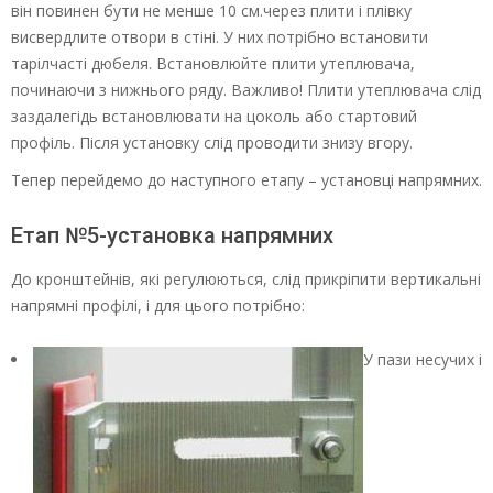
він повинен бути не менше 10 см.через плити і плівку
висвердлите отвори в стіні. У них потрібно встановити
тарілчасті дюбеля. Встановлюйте плити утеплювача,
починаючи з нижнього ряду. Важливо! Плити утеплювача слід
заздалегідь встановлювати на цоколь або стартовий
профіль. Після установку слід проводити знизу вгору.
Тепер перейдемо до наступного етапу – установці напрямних.
Етап №5-установка напрямних
До кронштейнів, які регулюються, слід прикріпити вертикальні
напрямні профілі, і для цього потрібно:
У пази несучих і