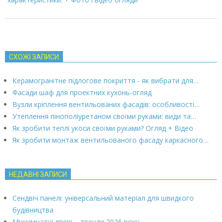
СХОЖІ ЗАПИСИ
Керамогранітне підлогове покриття - як вибрати для…
Фасади шаф для проектних кухонь-огляд
Вузли кріплення вентильованих фасадів: особливості…
Утеплення пінополіуретаном своїми руками: види та…
Як зробити теплі укоси своїми руками? Огляд + Відео
Як зробити монтаж вентильованого фасаду каркасного…
НЕДАВНІ ЗАПИСИ
Сендвіч панелі: універсальний матеріал для швидкого
будівництва
Міжкімнатні двері – тренди 2026 року