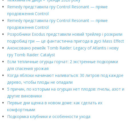
Remedy представила гру Control Resonant — пряме
продовження Control
Remedy представила гру Control Resonant — пряме
продовження Control
Розробники Exodus представили новий трейлер і розкрили
подробиці гри — це фантастична пригода в дусі Mass Effect
Анонсовано ремейк Tomb Raider: Legacy of Atlantis і нову
гру Tomb Raider: Catalyst
Если тепличные огурцы горчат: 2 экстренные подкормки
для спасения урожая
Когда яблоки начинают наливаться: 30 литров под каждое
дерево, чтобы плоды не опадали
5 причин, по которым на огурцах нет плодов: пчелы, азот и
другие виновники
Первые дни щенка в новом доме: как сделать их
комфортными
Подкормка клубники и особенности ухода