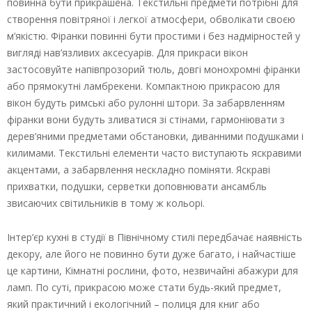
повинна бути прикрашена. Текстильні предмети потрібні для
створення повітряної і легкої атмосфери, обволікати своєю
м’якістю. Фіранки повинні бути простими і без надмірностей у
вигляді нав’язливих аксесуарів. Для прикраси вікон
застосовуйте напівпрозорий тюль, довгі монохромні фіранки
або прямокутні ламбрекени. Компактною прикрасою для
вікон будуть римські або рулонні штори. За забарвленням
фіранки вони будуть зливатися зі стінами, гармоніювати з
дерев’яними предметами обстановки, диванними подушками і
килимами. Текстильні елементи часто виступають яскравими
акцентами, а забарвлення нескладно поміняти. Яскраві
прихватки, подушки, серветки доповнювати ансамбль
звисаючих світильників в тому ж кольорі.
Інтер’єр кухні в студії в Північному стилі передбачає наявність
декору, але його не повинно бути дуже багато, і найчастіше
це картини, Кімнатні рослини, фото, незвичайні абажури для
ламп. По суті, прикрасою може стати будь-який предмет,
який практичний і екологічний – полиця для книг або