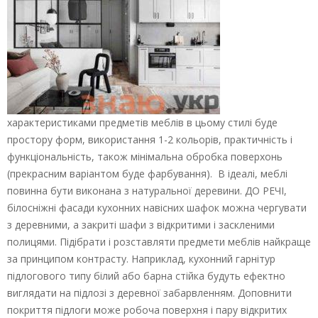
характеристиками предметів меблів в цьому стилі буде
простору форм, використання 1-2 кольорів, практичність і
функціональність, також мінімальна обробка поверхонь
(прекрасним варіантом буде фарбування). В ідеалі, меблі
повинна бути виконана з натуральної деревини. ДО РЕЧІ,
білосніжні фасади кухонних навісних шафок можна чергувати
з деревними, а закриті шафи з відкритими і заскленими
полицями. Підібрати і розставляти предмети меблів найкраще
за принципом контрасту. Наприклад, кухонний гарнітур
підлогового типу білий або барна стійка будуть ефектно
виглядати на підлозі з деревної забарвленням. Доповнити
покриття підлоги може робоча поверхня і пару відкритих