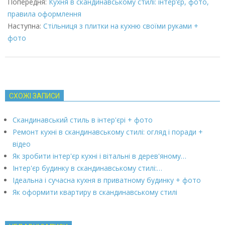
03-
Попередня:
Кухня в скандинавському стилі: інтер’єр, фото,
08
правила оформлення
Наступна:
Стільниця з плитки на кухню своїми руками +
фото
СХОЖІ ЗАПИСИ
Скандинавський стиль в інтер'єрі + фото
Ремонт кухні в скандинавському стилі: огляд і поради +
відео
Як зробити інтер'єр кухні і вітальні в дерев'яному…
Інтер'єр будинку в скандинавському стилі:…
Ідеальна і сучасна кухня в приватному будинку + фото
Як оформити квартиру в скандинавському стилі