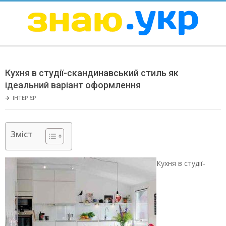
Skip
to
content
ЗНАЮ
Secondary
Navigation
Кухня в студії-скандинавський стиль як
Menu
ідеальний варіант оформлення
🡲
ІНТЕР'ЄР
Зміст
Кухня в студії-