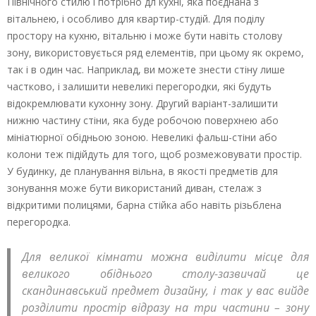
Північного стилю і потрібно дл кухні, яка поєднана з
вітальнею, і особливо для квартир-студій. Для поділу
простору на кухню, вітальню і може бути навіть столову
зону, використовується ряд елементів, при цьому як окремо,
так і в один час. Наприклад, ви можете знести стіну лише
частково, і залишити невеликі перегородки, які будуть
відокремлювати кухонну зону. Другий варіант-залишити
нижню частину стіни, яка буде робочою поверхнею або
мініатюрної обідньою зоною. Невеликі фальш-стіни або
колони теж підійдуть для того, щоб розмежовувати простір.
У будинку, де планування вільна, в якості предметів для
зонування може бути використаний диван, стелаж з
відкритими полицями, барна стійка або навіть різьблена
перегородка.
Для великої кімнати можна виділити місце для
великого обіднього столу-зазвичай це
скандинавський предмет дизайну, і так у вас вийде
розділити простір відразу на три частини – зону