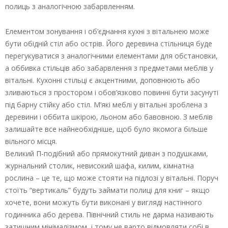
полиць з аналогічною забарвленням.
Елементом зонування і об’єднання кухні з вітальнею може
бути обідній стіл або острів. Його деревина стільниця буде
перегукуватися з аналогічними елементами для обстановки,
а оббивка стільців або забарвлення з предметами меблів у
вітальні. Кухонні стільці є акцентними, доповнюють або
зливаються з простором і обов’язково повинні бути засунуті
під барну стійку або стіл. М’які меблі у вітальні зроблена з
деревини і оббита шкірою, льоном або бавовною. З меблів
залишайте все найнеобхідніше, щоб було якомога більше
вільного місця.
Великий П-подібний або прямокутний диван з подушками,
журнальний столик, невисокий шафа, килим, кімнатна
рослина – це те, що може стояти на підлозі у вітальні. Поруч
стоїть “вертикаль” будуть займати полиці для книг – якщо
хочете, вони можуть бути виконані у вигляді настінного
годинника або дерева. Північний стиль не дарма називають
затишним мінімалізмом, і тому не варто відмовляти собі в