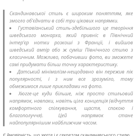
Скандинавської стиль є широким поняттям, яке
змогло об’єднати в собі три цікавих напрямки.
Густавіанський стиль-здебільшого це творіння
шведського монарха, який привніс в Північний
інтер’єр нотки розкоші з Франції, і вийшов
шведський ампір або ж суміш Північного стилю з
класичним. Можливо, побачивши фото, ви зможете
самі придумати більш точну характеристику.
Датський мінімалізм-нещодавно він пережив пік
популярності, і з ним все зрозуміло, тому
обмежимося лише прикладами на фото.
Хюгге-це куди більше, ніж просто стильовий
напрямок, навпаки, навіть ціла концепція (відчуття
комфортного спілкування, щастя, спокою і
благополуччя). Цей напрямок стане
найпопулярнішим найближчим часом.
Є ймовірність, що хюгге і є секретом скандинавського стилю,