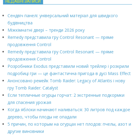
НЕДАВНІ ЗАПИСИ
Сендвіч панелі: універсальний матеріал для швидкого
будівництва
Міжкімнатні двері – тренди 2026 року
Remedy представила гру Control Resonant — пряме
продовження Control
Remedy представила гру Control Resonant — пряме
продовження Control
Розробники Exodus представили новий трейлер і розкрили
подробиці гри — це фантастична пригода в дусі Mass Effect
Анонсовано ремейк Tomb Raider: Legacy of Atlantis і нову
гру Tomb Raider: Catalyst
Если тепличные огурцы горчат: 2 экстренные подкормки
для спасения урожая
Когда яблоки начинают наливаться: 30 литров под каждое
дерево, чтобы плоды не опадали
5 причин, по которым на огурцах нет плодов: пчелы, азот и
другие виновники