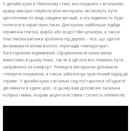
У дизайні кухні в Північному стилі, яка поєднана з вітальнею,
краще використовувати різні матеріали, які можуть бути
ідентичними по виду завдяки імітацій, а ось відмінність буде
полягати в характеристиках. Для кухонь найбільше підійде
керамічна плитка, фарба або водостійкі шпалери, а також
пластикова вагонка зроблена під дерево – все, що здатне
витримувати вплив вологи, перепадів температури і
багаторазове відмивання. Оформлення вітальні менш
вимогливо в цьому плані, так як в цій зоні все повинно бути
направлено на комфорт. Різниця в матеріалах допомагає
створити зонування, а також забезпечує практичний підхід до
справи. У дизайні кухні з вітальні слід постаратися об’єднати
дві кімнати в єдине ціле, і в цьому вам допоможе загальна
колірна гамма, яскраві акценти-вставки і схожість елементів.