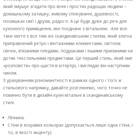
який змушує згадати про вічні і простих радощах людини –
домашньому затишку, живому спілкуванні, душевності,
посмішках сім’ї і друзів, радості. А це буде дуже до речі для
кухонного приміщення, яке поєднане з вітальнею. Але все-
таки хюгге є все тим же скандинавським стилем, який злегка
приправлений ретро і вінтажними елементами, світлом
свічок, в’язаними пледами, подушками і іншими приємними на
дотик текстильними предметами. Це перший стиль, який зміг
«розповісти» про щастя в інтер’єрі, і виглядає він наступним
чином.
З урахуванням різноманітності в рамках одного і того ж
стильового напрямку, давайте розглянемо, чого точно не
повинно бути в дизайні кухні-вітальні в скандинавському
стилі:
Ліпнина.
Стіни в яскравих кольорах (допускається лише одна стіна, і
то, в якості акценту).