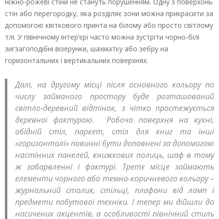
ніжно-рожеві стіни не стануть порушенням. Одну з поверхонь
стін або перегородку, яка розділяє зони можна прикрасити за
допомогою квіткового принта на білому або просто світлому
тлі. У північному інтер’єрі часто можна зустріти чорно-білі
зигзагоподібні візерунки, шахматку або зебру на
горизонтальних і вертикальних поверхнях.
Далі, на другому місці після основного кольору по
числу займаного простору буде розташований
світло-деревний відтінок, з чітко простежується
деревної фактурою. Робоча поверхня на кухні,
обідній стіл, паркет, стіл для книг та інші
«горизонталі» повинні бути доповнені за допомогою
настінних панелей, книжкових полиць, шаф в тому
ж забарвленні і фактурі. Третє місце займають
елементи чорного або темно-коричневого кольору –
журнальний столик, стільці, плафони від ламп і
предмети побутової техніки. І тепер ми дійшли до
насичених акцентів, а особливості північний стиль