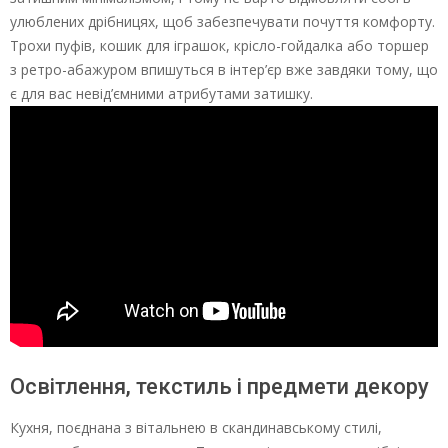
улюблених дрібницях, щоб забезпечувати почуття комфорту.
Трохи пуфів, кошик для іграшок, крісло-гойдалка або торшер
з ретро-абажуром впишуться в інтер’єр вже завдяки тому, що
є для вас невід’ємними атрибутами затишку.
Освітлення, текстиль і предмети декору
Кухня, поєднана з вітальнею в скандинавському стилі,