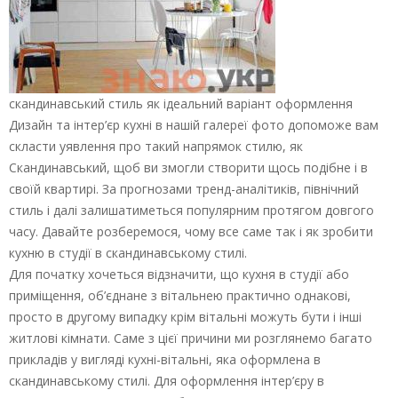
скандинавський стиль як ідеальний варіант оформлення
Дизайн та інтер’єр кухні в нашій галереї фото допоможе вам
скласти уявлення про такий напрямок стилю, як
Скандинавський, щоб ви змогли створити щось подібне і в
своїй квартирі. За прогнозами тренд-аналітиків, північний
стиль і далі залишатиметься популярним протягом довгого
часу. Давайте розберемося, чому все саме так і як зробити
кухню в студії в скандинавському стилі.
Для початку хочеться відзначити, що кухня в студії або
приміщення, об’єднане з вітальнею практично однакові,
просто в другому випадку крім вітальні можуть бути і інші
житлові кімнати. Саме з цієї причини ми розглянемо багато
прикладів у вигляді кухні-вітальні, яка оформлена в
скандинавському стилі. Для оформлення інтер’єру в