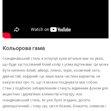
Кольорова гама
Скандинавський стиль в інтер’єрі кухні-вітальні має на увазі,
що буде застосований білий колір з усіма відтінками. Це може
бути кипенно-Білий, айворі, лляної, екрю, космічний лате,
димчастий, зефірний і це лише мала частина варіантів, не
кажучи вже про те, що їх можна поєднувати між собою.
Стіни з подібною забарвленням стануть відмінним фоном для
акцентних і дерев’яних елементів інтер’єру. Але
скандинавський стиль, як уже було згадано, досить
демократичний, і тому сірі, світлі бежеві, блакитні, оливкові і