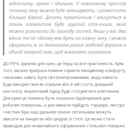
відпочинку, кухню і їдальню. У невеликому простір
столову зону можна буде зменшувати, і розмістити
близько барної. Досить практичним і вписується в
стиль елементом буде круглий стіл-книга, який
можна розкласти до приходу гостей. Якщо у вас два
вікна, то по одному має бути на кожну зону, і можна
оформити їх за допомогою різних моделей фіранок в
єдиній колірній гамі, щоб виконати зонування.
ДО РЕЧІ, фіранки для кухні, це перш за все практичність. Крім
того, віконні прикраси повинні сприяти емоційному комфорту,
і можливо навіть бути світлонепроникними, якщо кімната
буде використана як спальня або в ній стоїть домашній
кінотеатр. Аналогічний підхід буде стосуватися освітлення.
Для кухні це повинна бути локальна підсвічування для
робочих поверхонь, а для кімнати підійдуть торшери, люстра
і настінні бра; над їдальнею зоною світильники можуть
звисати на ланцюгах або шнурах зі стелі. Це може стати
приводом для незвичайного оформлення стельової поверхні.