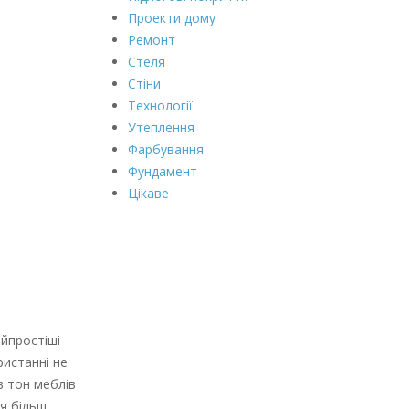
Проекти дому
Ремонт
Стеля
Стіни
Технології
Утеплення
Фарбування
Фундамент
Цікаве
йпростіші
ристанні не
в тон меблів
ня більш