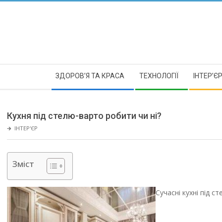
Skip
to
content
Secondary
ЗДОРОВ’Я ТА КРАСА
ТЕХНОЛОГІЇ
ІНТЕР’Є
Navigation
Menu
Кухня під стелю-варто робити чи ні?
🡲
ІНТЕР'ЄР
Зміст
Сучасні кухні під ст