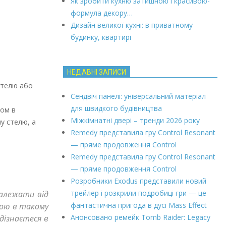
Як зробити кухню затишною і красивою-
формула декору…
Дизайн великої кухні: в приватному
будинку, квартирі
НЕДАВНІ ЗАПИСИ
 стелю або
Сендвіч панелі: універсальний матеріал
для швидкого будівництва
хом в
Міжкімнатні двері – тренди 2026 року
у стелю, а
Remedy представила гру Control Resonant
— пряме продовження Control
Remedy представила гру Control Resonant
— пряме продовження Control
Розробники Exodus представили новий
трейлер і розкрили подробиці гри — це
залежати від
фантастична пригода в дусі Mass Effect
гою в такому
Анонсовано ремейк Tomb Raider: Legacy
 дізнаєтеся в