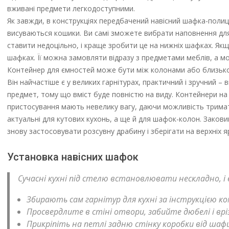
вживані предмети легкодоступними.
Як завжди, в конструкціях передбачений навісний шафка-полиці
висуваються кошики. Ви самі зможете вибрати наповнення для
ставити недоцільно, і краще зробити це на нижніх шафках. Якщо
шафках. Її можна замовляти відразу з предметами меблів, а мож
Контейнер для ємностей може бути між колонами або близьк
Він найчастіше є у великих гарнітурах, практичний і зручний –
предмет, тому що вміст буде повністю на виду. Контейнери на ст
пристосування мають невелику вагу, даючи можливість тримати
актуальні для кутових кухонь, а ще й для шафок-колон. Закови
знову застосовувати розсувну драбину і зберігати на верхніх я
Установка навісних шафок
Сучасні кухні під стелю встановлювати нескладно, і 
Збирають сам гарнітур для кухні за інструкцією ко
Просвердлите в стіні отвори, забийте дюбелі і врі
Прикріпіть на петлі задню стінку коробки від шаф