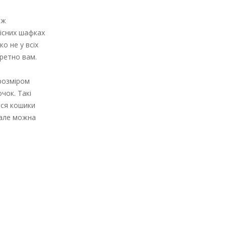
ож
вісних шафках
о не у всіх
кретно вам.
 розміром
чок. Такі
ься кошики
 але можна