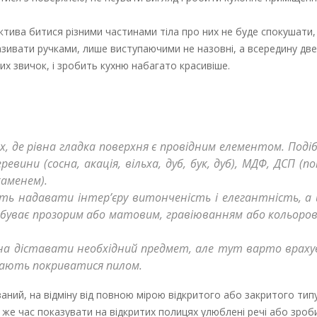
ктива битися різними частинами тіла про них не буде спокушати,
азивати ручками, лише виступаючими не назовні, а всередину две
х звичок, і зробить кухню набагато красивіше.
лях, де рівна гладка поверхня є провідним елементом. Поді
евини (сосна, акація, вільха, дуб, бук, дуб), МДФ, ДСП (
аменем).
ть надавати інтер’єру витонченість і елегантність, а
 буває прозорим або матовим, гравіюванням або кольоро
жна діставати необхідний предмет, але тут варто враху
инають покриватися пилом.
аний, на відміну від повною мірою відкритого або закритого ти
 же час показувати на відкритих полицях улюблені речі або зроб