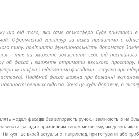
му що від того, яка саме атмосфера буде панувати в 
ючий. Оформлений гарнітур за всіма правилами є єдні
ного типу, поліпшити функціональність допомагає Замі
ття – так ви зможете захистити себе від постійного 
ару об фасад і зможете отримати великого простору. 
улярним шафки з підйомними фасадами – стулка при відкр
 (частково). Подібний фасад можна при бажанні встано
наявності великих відсіків. Хоча це куди дорожче, в експ
влять моделі фасадів без випирають ручок, і замінюють їх на біл
 називати фасади з прихованим типом механізму, які дозволяють
. На кухні це вкрай актуально, наприклад, при готуванні або приб