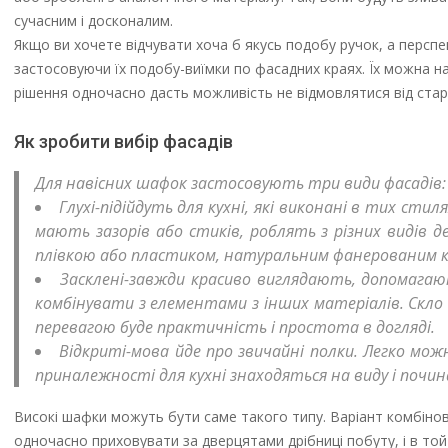
сучасним і досконалим.
Якщо ви хочете відчувати хоча б якусь подобу ручок, а перспе
застосовуючи їх подобу-виїмки по фасадних краях. Їх можна н
рішення одночасно дасть можливість не відмовлятися від стари
Як зробити вибір фасадів
Для навісних шафок застосовують три види фасадів:
Глухі-підійдуть для кухні, які виконані в тих сти
мають зазорів або стиків, роблять з різних видів дер
плівкою або пластиком, натуральним фанерованим к
Засклені-завжди красиво виглядають, допомагаю
комбінувати з елементами з інших матеріалів. Скло
перевагою буде практичність і простота в догляді.
Відкриті-мова йде про звичайні полки. Легко мо
приналежності для кухні знаходяться на виду і поч
Високі шафки можуть бути саме такого типу. Варіант комбінов
одночасно приховувати за дверцятами дрібниці побуту, і в той