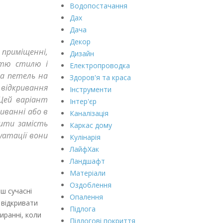
Водопостачання
Дах
Дача
Декор
приміщенні,
Дизайн
стю стилю і
Електропроводка
на петель на
Здоров'я та краса
відкривання
Інструменти
Цей варіант
Інтер'єр
иванні або в
Каналізація
вити замість
Каркас дому
луатації вони
Кулінарія
ЛайфХак
Ландшафт
Матеріали
Оздоблення
ьш сучасні
Опалення
 відкривати
Підлога
иранні, коли
Підлогові покриття