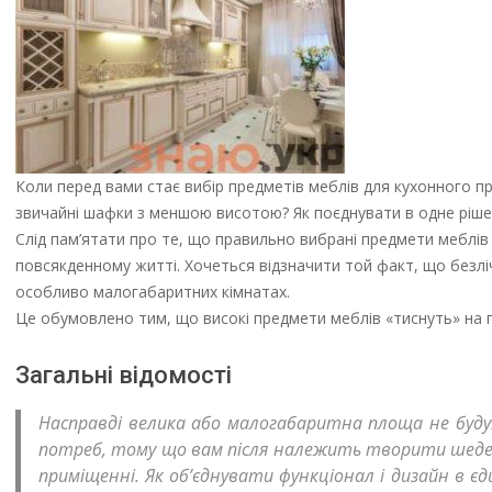
Коли перед вами стає вибір предметів меблів для кухонного пр
звичайні шафки з меншою висотою? Як поєднувати в одне ріше
Слід пам’ятати про те, що правильно вибрані предмети меблів
повсякденному житті. Хочеться відзначити той факт, що безлі
особливо малогабаритних кімнатах.
Це обумовлено тим, що високі предмети меблів «тиснуть» на 
Загальні відомості
Насправді велика або малогабаритна площа не буду
потреб, тому що вам після належить творити шедеври
приміщенні. Як об’єднувати функціонал і дизайн в єди