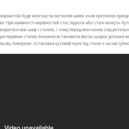
м варіантом буде монтаж на металеві шини, коли кріплення приєд
лю. При наявності нерівностей стін, підлоги або стелі можуть бут
творитися між шаф і стелею, і тому перед монтажем слід ретельн
 при нерівних стелях бажання встановити високі шафки допомага
ельову поверхню. Установка кутовий кухні під стелю є на наступн