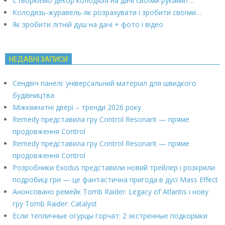
Створюємо декор колодязя на дачі своїми руками?…
Колодязь-журавель-як розрахувати і зробити своїми…
Як зробити літній душ на дачі + фото і відео
НЕДАВНІ ЗАПИСИ
Сендвіч панелі: універсальний матеріал для швидкого
будівництва
Міжкімнатні двері – тренди 2026 року
Remedy представила гру Control Resonant — пряме
продовження Control
Remedy представила гру Control Resonant — пряме
продовження Control
Розробники Exodus представили новий трейлер і розкрили
подробиці гри — це фантастична пригода в дусі Mass Effect
Анонсовано ремейк Tomb Raider: Legacy of Atlantis і нову
гру Tomb Raider: Catalyst
Если тепличные огурцы горчат: 2 экстренные подкормки