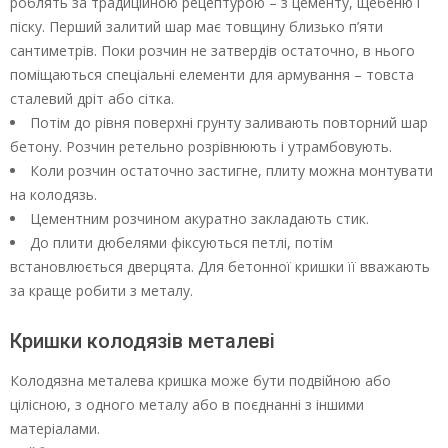
роблять за традиційною рецептурою – з цементу, щебеню і
піску. Перший залитий шар має товщину близько п’яти
сантиметрів. Поки розчин не затвердів остаточно, в нього
поміщаються спеціальні елементи для армування – товста
сталевий дріт або сітка.
Потім до рівня поверхні грунту заливають повторний шар
бетону. Розчин ретельно розрівнюють і утрамбовують.
Коли розчин остаточно застигне, плиту можна монтувати
на колодязь.
Цементним розчином акуратно закладають стик.
До плити дюбелями фіксуються петлі, потім
встановлюється дверцята. Для бетонної кришки її вважають
за краще робити з металу.
Кришки колодязів металеві
Колодязна металева кришка може бути подвійною або
цілісною, з одного металу або в поєднанні з іншими
матеріалами.