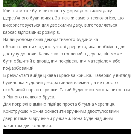
Кришка може бути виконана у формі двосхилим даху
(дерев’яного будиночка). За тією ж самою технологією, що
використовується для двосхилим даху, виготовляється
каркас відповідних розмірів.
На лицьовому схилі декоративного будиночка
облаштовується одностулкові дверцята, яка необхідна для
доступу до води. Каркас виготовлений з дерева, він може
бути обшитий відповідним покрівельним матеріалом або
пофарбований.
В результаті вийде цікава і красива кришка. Навершя у вигляді
будиночка-чудовий декоративний елемент, а не просто
особливий варіант кришки. Такий будиночок можна виконати
з Рівного гладкого бруса.
Для покрівлі відмінно підійде проста бітумна черепиця.
Конструкцію можна оснастити зручними двостулковими
дверцятами зі зручними ручками. Вона буде надійним
захистом для колодязя.