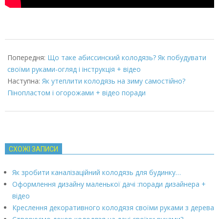
2022-
03-
Попередня:
Що таке абиссинский колодязь? Як побудувати
07
своїми руками-огляд і інструкція + відео
Наступна:
Як утеплити колодязь на зиму самостійно?
Пінопластом і огорожами + відео поради
СХОЖІ ЗАПИСИ
Як зробити каналізаційний колодязь для будинку…
Оформлення дизайну маленької дачі :поради дизайнера +
відео
Креслення декоративного колодязя своїми руками з дерева