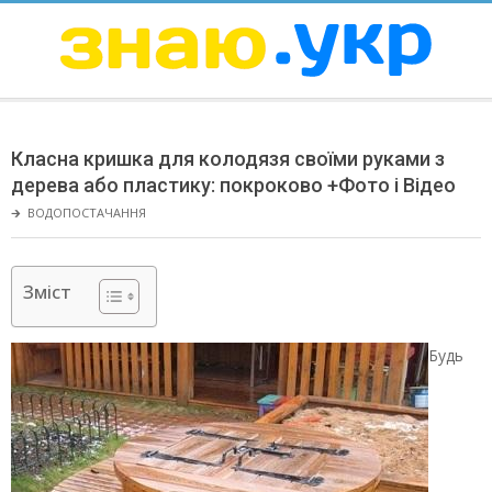
Skip
to
content
ЗНАЮ
Secondary
Navigation
Класна кришка для колодязя своїми руками з
Menu
дерева або пластику: покроково +Фото і Відео
🡲
ВОДОПОСТАЧАННЯ
Зміст
Будь