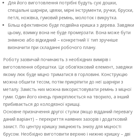
Для його виготовлення потрібні будуть сухі дошки,
спеціальні шарніри, цвяхи, мірні інструменти, ручки, бруски,
петлі, ножівка, гумовий ремінь, молоток і викрутка.
Більш ефективною буде подвійна кришка з дерева. Завдяки
цьому, взимку вона не буде промерзати. Вона може бути
знімною або відкидний – конкретний її тип зручніше
визначити при складанні робочого плану.
Роботу зазвичай починають з необхідних вимірів і
виготовлення обрешітки. Це обов’язковий елемент, завдяки
якому люк буде міцно триматися в горловині. Конструкцію
можна обшити тесом, потім прикріпити до неї шарніри з
металу. Замість них можна використовувати ремінь з міцної
гуми. Один його кінець прикріплюється на творило, а інший
прибивається до колодязної кришці.
Основне призначення другої стулки (якщо відданий перевагу
даний варіант) – перекриття наявних зазорів і додатковий
захист. По центру кришку зміцнюють знизу для міцності
брусом. Необхідно виготовити верхню і нижню кришку – дві