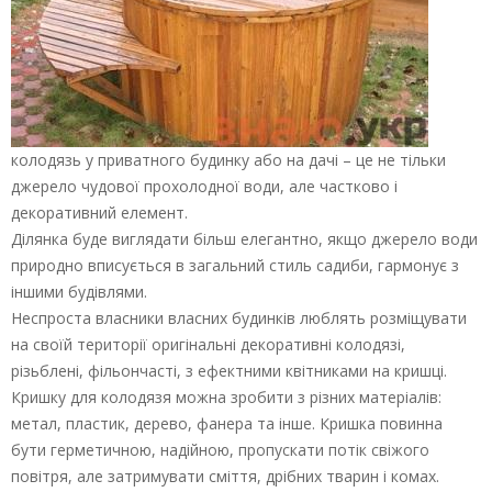
колодязь у приватного будинку або на дачі – це не тільки
джерело чудової прохолодної води, але частково і
декоративний елемент.
Ділянка буде виглядати більш елегантно, якщо джерело води
природно вписується в загальний стиль садиби, гармонує з
іншими будівлями.
Неспроста власники власних будинків люблять розміщувати
на своїй території оригінальні декоративні колодязі,
різьблені, фільончасті, з ефектними квітниками на кришці.
Кришку для колодязя можна зробити з різних матеріалів:
метал, пластик, дерево, фанера та інше. Кришка повинна
бути герметичною, надійною, пропускати потік свіжого
повітря, але затримувати сміття, дрібних тварин і комах.