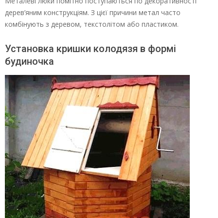
Металеві люки помітно поступаються по декоративності
дерев’яним конструкціям. З цієї причини метал часто
комбінують з деревом, текстолітом або пластиком.
Установка кришки колодязя в формі
будиночка