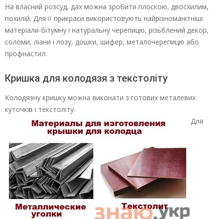
На власний розсуд, дах можна зробити плоскою, двосхилим,
похилій. Для її прикраси використовують найрізноманітніші
матеріали-бітумну і натуральну черепицю, різьблений декор,
соломи, ліани і лозу, дошки, шифер, металочерепицю або
профнастил.
Кришка для колодязя з текстоліту
Колодязну кришку можна виконати з готових металевих
куточків і текстоліту.
Для