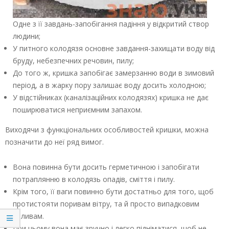
Одне з її завдань-запобігання падіння у відкритий створ
людини;
У питного колодязя основне завдання-захищати воду від
бруду, небезпечних речовин, пилу;
До того ж, кришка запобігає замерзанню води в зимовий
період, а в жарку пору залишає воду досить холодною;
У відстійниках (каналізаційних колодязях) кришка не дає
поширюватися неприємним запахом.
Виходячи з функціональних особливостей кришки, можна
позначити до неї ряд вимог.
Вона повинна бути досить герметичною і запобігати
потраплянню в колодязь опадів, сміття і пилу.
Крім того, її ваги повинно бути достатньо для того, щоб
протистояти поривам вітру, та й просто випадковим
впливам.
При цьому вона має зручно і легко підніматися, щоб не