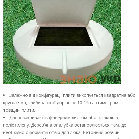
Залежно від конфігурації плити викопується квадратна або
кругла яма, глибина якої дорівнює 10-15 сантиметрам –
товщині плити.
Дно її закривають фанерним листом або плівкою з
поліетилену. Дерев’яна опалубка встановлюється там, де
необхідно оформити отвір для люка. Бетонний розчин