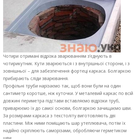
Чотири отримані відрізка зварюванням з’єднують в
чотирикутник. Кути зварюються і з внутрішньої сторони, і з
зовнішньої – для забезпечення фортеці каркаса. Болгаркою
прибирають сліди зварювання.
Профільні труби нарізаємо так, щоб вони були на один
сантиметр коротше, ніж куточки. У металевий каркас по всій
довжині периметра підстави вставляємо відрізки труб,
приварюємо їх до самої основи, болгаркою зачищаємо шви.
За розмірами каркаса з текстоліту виготовляють дві
пластини. Між ними поміщають шар утеплювача, потім їх
надійно скріплюють саморізами, обробляючи герметиком
шви.