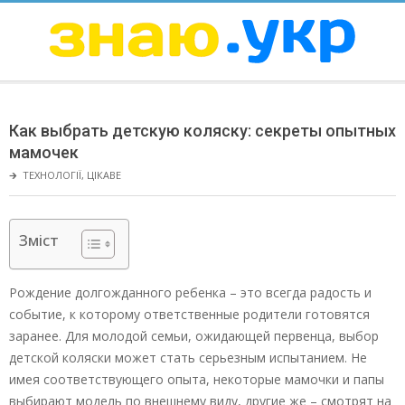
Skip
to
content
ЗНАЮ
Secondary
Navigation
Как выбрать детскую коляску: секреты опытных
Menu
мамочек
🡲
ТЕХНОЛОГІЇ
,
ЦІКАВЕ
Зміст
Рождение долгожданного ребенка – это всегда радость и
событие, к которому ответственные родители готовятся
заранее. Для молодой семьи, ожидающей первенца, выбор
детской коляски может стать серьезным испытанием. Не
имея соответствующего опыта, некоторые мамочки и папы
выбирают модель по внешнему виду, другие же – смотрят на