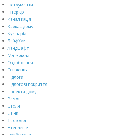
Інструменти
Інтер'єр
Каналізація
Каркас дому
Кулінарія
ЛайфХак
Ландшафт
Матеріали
Оздоблення
Опалення
Підлога
Підлогові покриття
Проекти дому
Ремонт
Стеля
Стіни
Технології
Утеплення
Фарбування