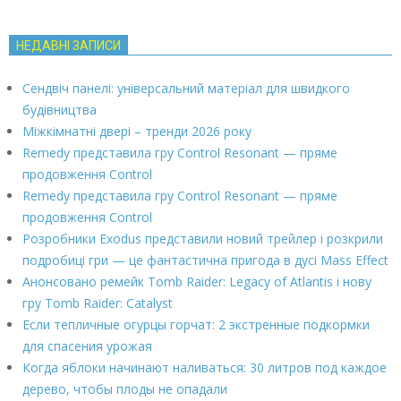
НЕДАВНІ ЗАПИСИ
Сендвіч панелі: універсальний матеріал для швидкого
будівництва
Міжкімнатні двері – тренди 2026 року
Remedy представила гру Control Resonant — пряме
продовження Control
Remedy представила гру Control Resonant — пряме
продовження Control
Розробники Exodus представили новий трейлер і розкрили
подробиці гри — це фантастична пригода в дусі Mass Effect
Анонсовано ремейк Tomb Raider: Legacy of Atlantis і нову
гру Tomb Raider: Catalyst
Если тепличные огурцы горчат: 2 экстренные подкормки
для спасения урожая
Когда яблоки начинают наливаться: 30 литров под каждое
дерево, чтобы плоды не опадали