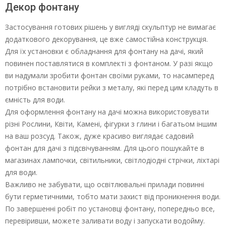
Декор фонтану
Застосування готових рішень у вигляді скульптур не вимагає
додаткового декорування, це вже самостійна конструкція.
Для їх установки є обладнання для фонтану на дачі, який
повинен поставлятися в комплекті з фонтаном. У разі якщо
ви надумали зробити фонтан своїми руками, то насамперед
потрібно встановити рейки з металу, які перед цим кладуть в
ємність для води.
Для оформлення фонтану на дачі можна використовувати
різні Рослини, Квіти, Камені, фігурки з глини і багатьом іншим
на ваш розсуд. Також, дуже красиво виглядає садовий
фонтан для дачі з підсвічуванням. Для цього пошукайте в
магазинах лампочки, світильники, світлодіодні стрічки, ліхтарі
для води.
Важливо не забувати, що освітлювальні прилади повинні
бути герметичними, тобто мати захист від проникнення води.
По завершенні робіт по установці фонтану, попередньо все,
перевіривши, можете заливати воду і запускати водойму.