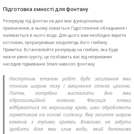
Підготовка ємності для фонтану
Резервуар під фонтан на дачі має функціональне
призначення, в ньому ховається Гідротехнічне обладнання і
наливається в нього вода. Для цього вам необхідно вирити
котлован, прорахувавши заздалегідь його глибину.
Примітка. Встановлюйте резервуар на глибині, яка буде
нижче рівня грунту, це позбавить вас від неприємних
наслідків підмивання Землі навколо фонтану.
Наступним етапом робіт буде засипання ями
тонким шаром піску і зміцнення стінок цеглою.
Потім, потрібно вистелити дно ями
гідроізоляційної плівкою. Фіксація плівки
відбувається по верхньому краю, шви обробляють
герметиком на основі силікону. Яму засипте шаром
каменів з тупими краями. Важливо не забути
зробити біля ями слив води, який допоможе