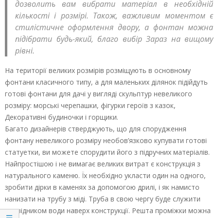
дозволить вам вибрати матеріал в необхідній
кількості і розмірі. Також, важливим моментом є
стилістичне оформлення двору, а фонтан можна
підібрати будь-який, благо вибір Зараз на вищому
рівні.
На території великих розмірів розміщують в основному
фонтани класичного типу, а для маленьких ділянок підійдуть
готові фонтани для дачі у вигляді скульптур невеликого
розміру: морські черепашки, фігурки героїв з казок,
Декоративні будиночки і горщики.
Багато дизайнерів стверджують, що для спорудження
фонтану невеликого розміру необов’язково купувати готові
статуетки, ви можете спорудити його з підручних матеріалів.
Найпростішою і не вимагає великих витрат є конструкція з
натурального каменю. Їх необхідно укласти один на одного,
зробити дірки в каменях за допомогою дрилі, і як намисто
нанизати на трубу з міді. Труба в свою чергу буде служити
провідником води наверх конструкції. Решта проміжки можна