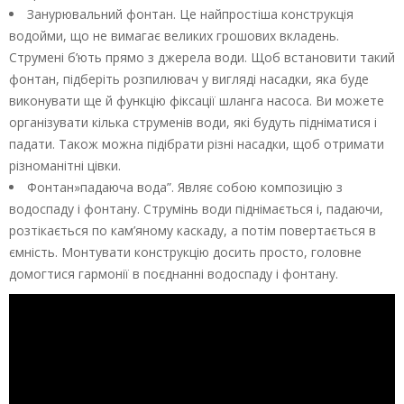
Занурювальний фонтан. Це найпростіша конструкція
водойми, що не вимагає великих грошових вкладень.
Струмені б’ють прямо з джерела води. Щоб встановити такий
фонтан, підберіть розпилювач у вигляді насадки, яка буде
виконувати ще й функцію фіксації шланга насоса. Ви можете
організувати кілька струменів води, які будуть підніматися і
падати. Також можна підібрати різні насадки, щоб отримати
різноманітні цівки.
Фонтан»падаюча вода”. Являє собою композицію з
водоспаду і фонтану. Струмінь води піднімається і, падаючи,
розтікається по кам’яному каскаду, а потім повертається в
ємність. Монтувати конструкцію досить просто, головне
домогтися гармонії в поєднанні водоспаду і фонтану.