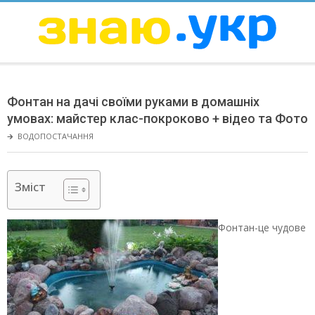
Skip
to
content
ЗНАЮ
Secondary
Navigation
Фонтан на дачі своїми руками в домашніх
Menu
умовах: майстер клас-покроково + відео та Фото
🡲
ВОДОПОСТАЧАННЯ
Зміст
Фонтан-це чудове