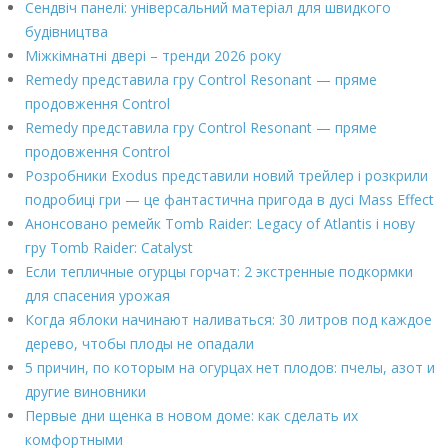
Сендвіч панелі: універсальний матеріал для швидкого
будівництва
Міжкімнатні двері – тренди 2026 року
Remedy представила гру Control Resonant — пряме
продовження Control
Remedy представила гру Control Resonant — пряме
продовження Control
Розробники Exodus представили новий трейлер і розкрили
подробиці гри — це фантастична пригода в дусі Mass Effect
Анонсовано ремейк Tomb Raider: Legacy of Atlantis і нову
гру Tomb Raider: Catalyst
Если тепличные огурцы горчат: 2 экстренные подкормки
для спасения урожая
Когда яблоки начинают наливаться: 30 литров под каждое
дерево, чтобы плоды не опадали
5 причин, по которым на огурцах нет плодов: пчелы, азот и
другие виновники
Первые дни щенка в новом доме: как сделать их
комфортными