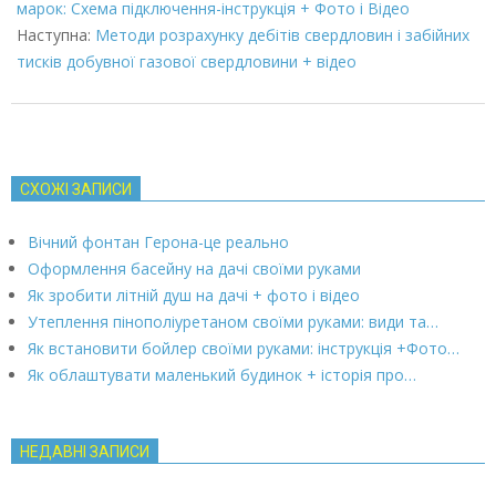
07
марок: Схема підключення-інструкція + Фото і Відео
Наступна:
Методи розрахунку дебітів свердловин і забійних
тисків добувної газової свердловини + відео
СХОЖІ ЗАПИСИ
Вічний фонтан Герона-це реально
Оформлення басейну на дачі своїми руками
Як зробити літній душ на дачі + фото і відео
Утеплення пінополіуретаном своїми руками: види та…
Як встановити бойлер своїми руками: інструкція +Фото…
Як облаштувати маленький будинок + історія про…
НЕДАВНІ ЗАПИСИ