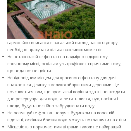
гармонійно вписався в загальний вигляд вашого двору
необхідно врахувати кілька важливих моментів.
Не встановлюйте фонтан на надмірно відкритому
сонячному місці, оскільки ультрафіолет сприятиме тому,
що вода почне цвісти.
Невідповідним місцем для красивого фонтану для дачі
вважається ділянку з великогабаритними деревами. Це
пояснюється тим, що зростаючі коріння здатні пошкодити
дно резервуара для води, а летять листя, пух, насіння і
плоди, будуть постійно забруднювати воду.
Не розміщуйте фонтан поруч з будинком на короткій
відстані, оскільки бризки води можуть потрапляти на стіни.
Місцевість з поривчастими вітрами також не найкращий