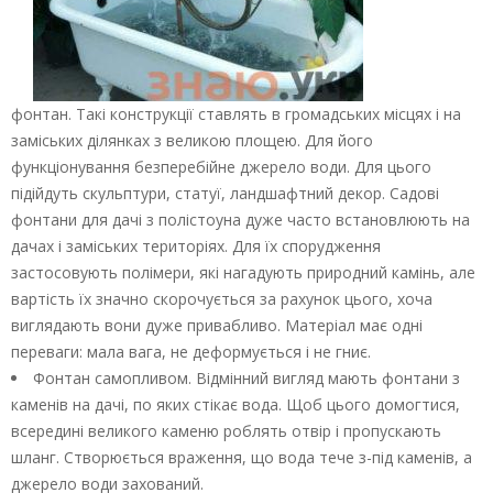
фонтан. Такі конструкції ставлять в громадських місцях і на
заміських ділянках з великою площею. Для його
функціонування безперебійне джерело води. Для цього
підійдуть скульптури, статуї, ландшафтний декор. Садові
фонтани для дачі з полістоуна дуже часто встановлюють на
дачах і заміських територіях. Для їх спорудження
застосовують полімери, які нагадують природний камінь, але
вартість їх значно скорочується за рахунок цього, хоча
виглядають вони дуже привабливо. Матеріал має одні
переваги: мала вага, не деформується і не гниє.
Фонтан самопливом. Відмінний вигляд мають фонтани з
каменів на дачі, по яких стікає вода. Щоб цього домогтися,
всередині великого каменю роблять отвір і пропускають
шланг. Створюється враження, що вода тече з-під каменів, а
джерело води захований.