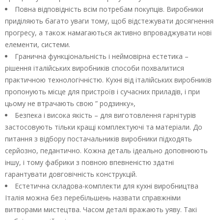
Повна відповідність всім потребам покупців. Виробники
приділяють багато уваги тому, щоб відстежувати досягнення
прогресу, а також намагаються активно впроваджувати нові
елементи, системи.
Гранична функціональність і неймовірна естетика –
рішення італійських виробників способи похвалитися
практичною технологічністю. Кухні від італійських виробників
пропонують місце для пристроїв і сучасних приладів, і при
цьому не втрачають свою ” родзинку»,
Безпека і висока якість – для виготовлення гарнітурів
застосовують тільки кращі комплектуючі та матеріали. До
питання з відбору постачальників виробники підходять
серйозно, педантично. Кожна деталь ідеально доповнюють
іншу, і тому фабрики з повною впевненістю здатні
гарантувати довговічність конструкцій.
Естетична складова-комплекти для кухні виробництва
Італія можна без перебільшень назвати справжніми
витворами мистецтва. Часом деталі вражають уяву. Такі