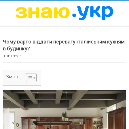
Skip
to
content
ЗНАЮ
Secondary
Navigation
Чому варто віддати перевагу італійським кухням
Menu
в будинку?
🡲
ІНТЕР'ЄР
Зміст