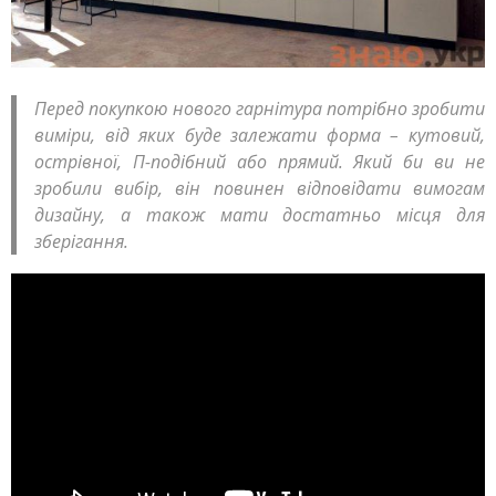
Перед покупкою нового гарнітура потрібно зробити
виміри, від яких буде залежати форма – кутовий,
острівної, П-подібний або прямий. Який би ви не
зробили вибір, він повинен відповідати вимогам
дизайну, а також мати достатньо місця для
зберігання.