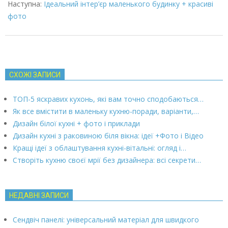
Наступна:
Ідеальний інтер’єр маленького будинку + красиві
фото
СХОЖІ ЗАПИСИ
ТОП-5 яскравих кухонь, які вам точно сподобаються…
Як все вмістити в маленьку кухню-поради, варіанти,…
Дизайн білої кухні + фото і приклади
Дизайн кухні з раковиною біля вікна: ідеї +Фото і Відео
Кращі ідеї з облаштування кухні-вітальні: огляд і…
Створіть кухню своєї мрії без дизайнера: всі секрети…
НЕДАВНІ ЗАПИСИ
Сендвіч панелі: універсальний матеріал для швидкого