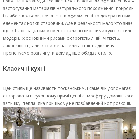
приміщення завжди асоціюється з класичним оформленням –
застосування матеріалів натурального походження, природні
і глибокі кольори, наявність в оформленні та декоративних
елементах нотки старовини. Але в реальності мало хто знає,
що в Італії на даний момент стали поширеними кухні в стилі
модерн. Їх основними рисами є строгість ліній, чіткість,
лаконічність, але в той же час елегантність дизайну.
Пропонуємо розглянути докладніше обидва стилю.
Класичні кухні
Цей стиль ще називають тосканським, і саме він допомагає
створювати в кухонному приміщенні атмосферу домашнього
затишку, тепла, яка при цьому не позбавлений нот розкоші.