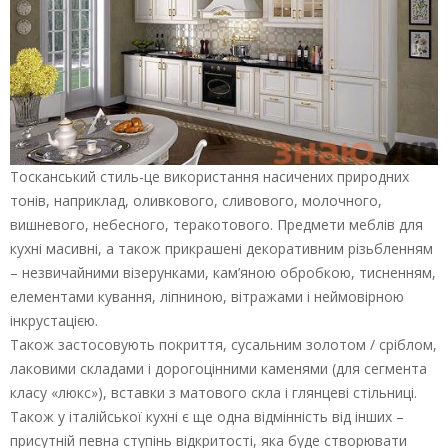
Тосканський стиль-це використання насичених природних
тонів, наприклад, оливкового, сливового, молочного,
вишневого, небесного, теракотового. Предмети меблів для
кухні масивні, а також прикрашені декоративним різьбленням
– незвичайними візерунками, кам’яною обробкою, тисненням,
елементами кування, ліпниною, вітражами і неймовірною
інкрустацією.
Також застосовують покриття, сусальним золотом / сріблом,
лаковими складами і дорогоцінними каменями (для сегмента
класу «люкс»), вставки з матового скла і глянцеві стільниці.
Також у італійської кухні є ще одна відмінність від інших –
присутній певна ступінь відкритості, яка буде створювати