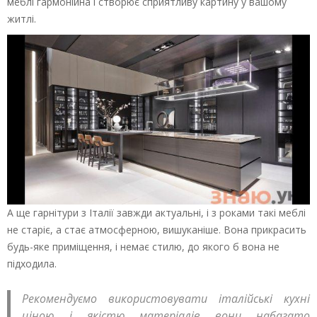
меблі гармонійна і створює сприятливу картину у вашому
житлі.
А ще гарнітури з Італії завжди актуальні, і з роками такі меблі
не старіє, а стає атмосферною, вишуканіше. Вона прикрасить
будь-яке приміщення, і немає стилю, до якого б вона не
підходила.
Рекомендуємо використовувати італійські кухні
ціною і якістю матеріалів вони набагато