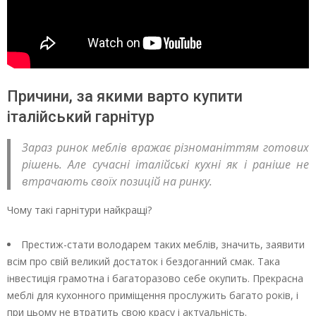
Причини, за якими варто купити
італійський гарнітур
Зараз ринок меблів вражає різноманіттям готових
рішень. Але сучасні італійські кухні як і раніше не
втрачають своїх позицій на ринку.
Чому такі гарнітури найкращі?
Престиж-стати володарем таких меблів, значить, заявити
всім про свій великий достаток і бездоганний смак. Така
інвестиція грамотна і багаторазово себе окупить. Прекрасна
меблі для кухонного приміщення прослужить багато років, і
при цьому не втратить свою красу і актуальність.