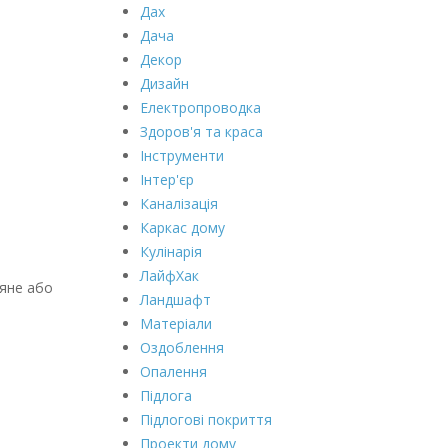
Дах
Дача
Декор
Дизайн
Електропроводка
Здоров'я та краса
Інструменти
Інтер'єр
Каналізація
Каркас дому
Кулінарія
ЛайфХак
ряне або
Ландшафт
Матеріали
Оздоблення
Опалення
Підлога
Підлогові покриття
Проекти дому