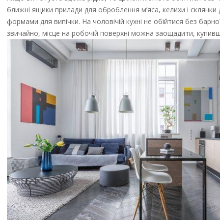
ближні ящики прилади для оброблення м’яса, келихи і склянки д
формами для випічки. На чоловічій кухні не обійтися без барної
звичайно, місце на робочій поверхні можна заощадити, купив