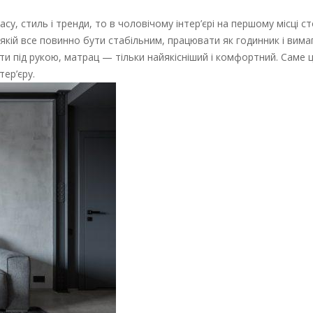
у, стиль і тренди, то в чоловічому інтер’єрі на першому місці ст
 якій все повинно бути стабільним, працювати як годинник і вима
ати під рукою, матрац — тільки найякісніший і комфортний. Саме 
ер’єру.