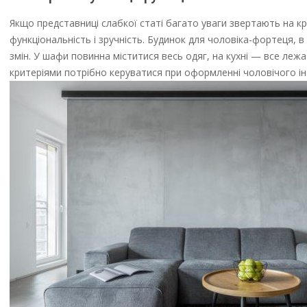
Якщо представниці слабкої статі багато уваги звертають на крас
функціональність і зручність. Будинок для чоловіка-фортеця, в
змін. У шафи повинна міститися весь одяг, на кухні — все леж
критеріями потрібно керуватися при оформленні чоловічого інт