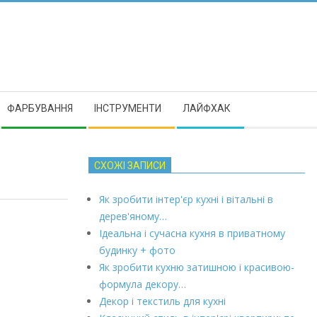
ФАРБУВАННЯ
ІНСТРУМЕНТИ
ЛАЙФХАК
СХОЖІ ЗАПИСИ
Як зробити інтер'єр кухні і вітальні в
дерев'яному…
Ідеальна і сучасна кухня в приватному
будинку + фото
Як зробити кухню затишною і красивою-
формула декору…
Декор і текстиль для кухні