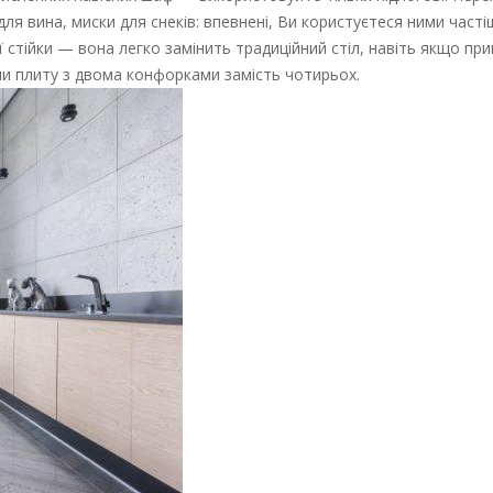
ля вина, миски для снеків: впевнені, Ви користуєтеся ними часті
 стійки — вона легко замінить традиційний стіл, навіть якщо прийд
ши плиту з двома конфорками замість чотирьох.