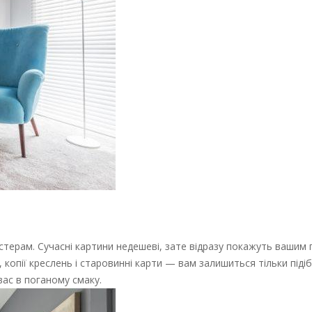
стерам. Сучасні картини недешеві, зате відразу покажуть вашим 
, копії креслень і старовинні карти — вам залишиться тільки піді
 вас в поганому смаку.