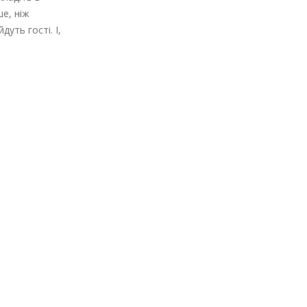
ше, ніж
уть гості. І,