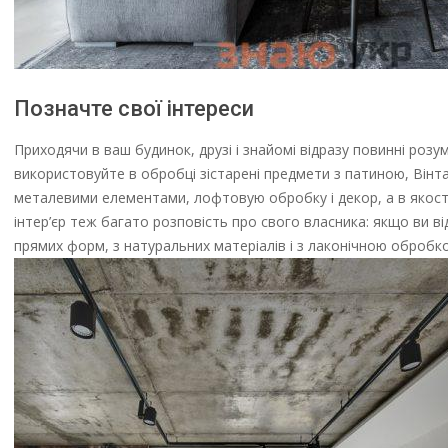
Позначте свої інтереси
Приходячи в ваш будинок, друзі і знайомі відразу повинні роз
використовуйте в обробці зістарені предмети з патиною, Вінта
металевими елементами, лофтовую обробку і декор, а в якості 
інтер’єр теж багато розповість про свого власника: якщо ви ві
прямих форм, з натуральних матеріалів і з лаконічною обробк