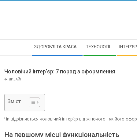
Skip
to
content
Secondary
ЗДОРОВ’Я ТА КРАСА
ТЕХНОЛОГІЇ
ІНТЕР’Є
Navigation
Menu
Чоловічий інтер’єр: 7 порад з оформлення
🡲
ДИЗАЙН
Зміст
Чи відрізняється чоловічий інтер’єр від жіночого і як його офо
На першому місці функціональність