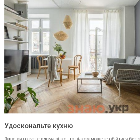
Удоскональте кухню
Якщо ви готуєте вдома рідко, то цілком можете обійтися без 