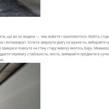
уміти, що ви за людина — чим живете і захоплюєтеся. Любіть стар
ж і Антикваріат. Хочете звернути увагу на мужність, вибирайте м
прикраси повісьте на стіну стару вивіску якогось бару. Мінімалі
ддаєте перевагу стабільність, якість, вибирайте предмети в суча
ою.