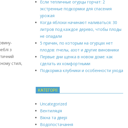
Если тепличные огурцы горчат: 2
экстренные подкормки для спасения
урожая
Когда яблоки начинают наливаться: 30
литров под каждое дерево, чтобы плоды
не опадали
овину-
5 причин, по которым на огурцах нет
еблі з
плодов: пчелы, азот и другие виновники
стичний
Первые дни щенка в новом доме: как
сному стилі,
сделать их комфортными
Подкормка клубники и особенности ухода
КАТЕГОРІЇ
Uncategorized
Вентиляція
Вікна та двері
Водопостачання