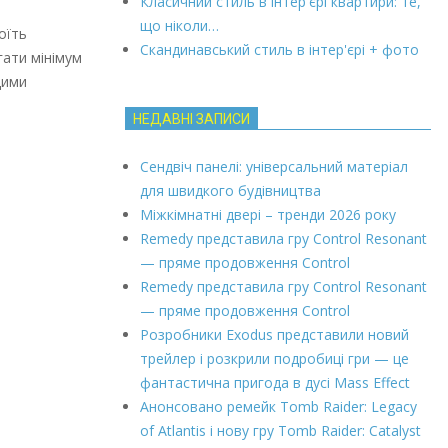
Класичний стиль в інтер'єрі квартири: те,
що ніколи…
оїть
Скандинавський стиль в інтер'єрі + фото
гати мінімум
цими
НЕДАВНІ ЗАПИСИ
Сендвіч панелі: універсальний матеріал
для швидкого будівництва
Міжкімнатні двері – тренди 2026 року
Remedy представила гру Control Resonant
— пряме продовження Control
Remedy представила гру Control Resonant
— пряме продовження Control
Розробники Exodus представили новий
трейлер і розкрили подробиці гри — це
фантастична пригода в дусі Mass Effect
Анонсовано ремейк Tomb Raider: Legacy
of Atlantis і нову гру Tomb Raider: Catalyst