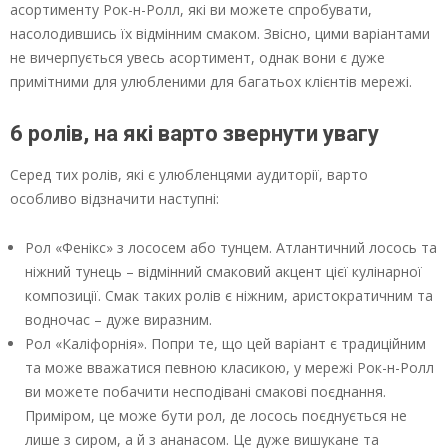
асортименту Рок-н-Ролл, які ви можете спробувати,
насолодившись їх відмінним смаком. Звісно, цими варіантами
не вичерпується увесь асортимент, однак вони є дуже
примітними для улюбленими для багатьох клієнтів мережі.
6 ролів, на які варто звернути увагу
Серед тих ролів, які є улюбленцями аудиторії, варто
особливо відзначити наступні:
Рол «Фенікс» з лососем або тунцем. Атлантичний лосось та
ніжний тунець – відмінний смаковий акцент цієї кулінарної
композиції. Смак таких ролів є ніжним, аристократичним та
водночас – дуже виразним.
Рол «Каліфорнія». Попри те, що цей варіант є традиційним
та може вважатися певною класикою, у мережі Рок-н-Ролл
ви можете побачити несподівані смакові поєднання.
Приміром, це може бути рол, де лосось поєднується не
лише з сиром, а й з ананасом. Це дуже вишукане та