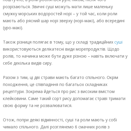
розрізаються. Звичні суші можуть мати лише маленьку
смужку морських водоростей норі – у той час, коли роли
мають або рясний шар норі зверху (норі-макі), або всередині
(уро-макі).
Також різниця полягає в тому, що у складі традиційних
суші
використовуються делікатесні види морепродуктів. Щодо
ролів, то начинка може бути дуже різною – навіть включати у
себе декілька видів сиру.
Разом з тим, ці дві страви мають багато спільного. Окрім
походження, це співпадіння по багатьох складниках
рецептури. Зокрема йдеться про рис з високим вмістом
клейковини. Саме такий сорт рису допомагає страві тримати
свою форму та не розвалюватися.
Отож, попри деякі відмінності, суші та роли мають у собі
чимало спільного. Далі розглянемо 6 смачних ролів з