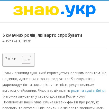
Skip
to
content
ЗНАЮ
Secondary
Navigation
6 смачних ролів, які варто спробувати
Menu
🡲
КУЛІНАРІЯ
,
ЦІКАВЕ
Зміст
Роли – різновид суші, який користується великим попитом. Це
не дивно, адже така страва поєднує в собі вишуканість
морепродуктів та поживність і ситність рису з великим
вмістом клейковини. Якщо вас цікавлять
роли та суші в Дніпрі
,
їх можна замовити у сервісі доставки Рок-н-Ролл.
Пропонуємо вашій увазі кілька цікавих фактів про роли, їх
переваги та актуальні різновиди, на які варто звернути увагу.