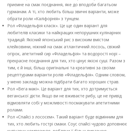
приємне на смак поєднання, яке до вподоби багатьом
гурманам. А ті, хто любить більш звичні варіанти, може
обрати роли «Каліфорнія» з тунцем.
Рол «Філадельфія класік». Це ще один варіант для
любителів класики та найкращих непорушних кулінарних
традицій. Якісний японський рис з високим вмістом
клейковини, ніжний на смак атлантичний лосось, свіжий
огірок, апетитний сир «Філадельфія» та водорості норі –
прекрасне поєднання для тих, хто цінує якісні суші. Разом з
тим, є й інші, більш оригінальні та креативні за своїми
рецептурами варіанти ролів «Філадельфія». Одним словом,
у меню закладу можна підібрати багато хороших страв.
Рол «Вега макі». Це варіант для тих, хто дотримується
веганської дієти. Якщо ви не вживаєте рибу, це не привід
відмовляти собі у можливості посмакувати апетитними
ролами.
Рол «Спайсі з лососем». Такий варіант буде відмінним для
тих, хто любить гострі смаки. Соус спайсі чудово доповнює
кулінарну композицію, роблячи її більш виразною.