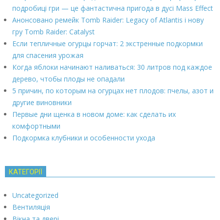
подробиці гри — це фантастична пригода в дусі Mass Effect
Анонсовано ремейк Tomb Raider: Legacy of Atlantis і нову
гру Tomb Raider: Catalyst
Если тепличные огурцы горчат: 2 экстренные подкормки
для спасения урожая
Когда яблоки начинают наливаться: 30 литров под каждое
дерево, чтобы плоды не опадали
5 причин, по которым на огурцах нет плодов: пчелы, азот и
другие виновники
Первые дни щенка в новом доме: как сделать их
комфортными
Подкормка клубники и особенности ухода
КАТЕГОРІЇ
Uncategorized
Вентиляція
Вікна та двері