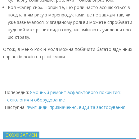
Рол «Супер сир». Попри те, що роли часто асоціюються з
поєднанням рису з морепродуктами, це не завжди так, як
уже зазначалося. У згаданому ролі ви можете спробувати
чудовий мікс різних видів сиру, які змінюють уявлення про
цю страву.
Отож, в меню Рок-н-Ролл можна побачити багато відмінних
варіантів ролів на різні смаки.
2023-
03-
Попередня:
Ямочный ремонт асфальтового покрытия:
06
технология и оборудование
Наступна:
Фунгіциди: призначення, види та застосування
СХОЖІ ЗАПИСИ