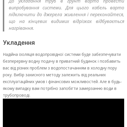
До укладання труб в грунт варто провести
випробування системи. Для цього кабель варто
підключити до джерела живлення і переконайтеся,
що на кінцевих видимих відрізках відбувається
нагрівання.
Укладення
Надійна ізоляція водопровідної системи буде забезпечувати
безперервну водну подачу в приватний будинок і позбавить
вас від різних проблем з водопостачанням в холодну пору
року. Вибір захисного методу залежить від реальних
експлуатаційних умов і фінансових можливостей. Але в будь-
якому випадку вам потрібно запобігти замерзанню води в
трубопроводі.