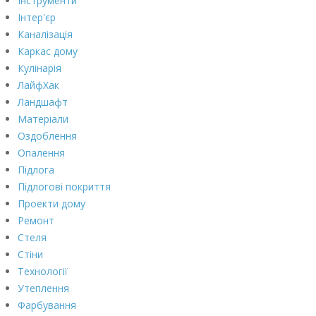
Інструменти
Інтер'єр
Каналізація
Каркас дому
Кулінарія
ЛайфХак
Ландшафт
Матеріали
Оздоблення
Опалення
Підлога
Підлогові покриття
Проекти дому
Ремонт
Стеля
Стіни
Технології
Утеплення
Фарбування