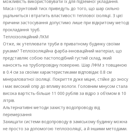
можливість використовувати їх для підземної укладання.
Маса і грунтовий тиск приведуть до того, що шар сильно
ущільниться і втратить властивості теплової ізоляції. З цієї
причини застосування допустимо лише при відкритому методі
прокладання труб.
Теплоізоляційний ЛКМ
Отже, як утеплювати труби в приватному будинку своїми
руками? Теплоізоляційна фарба-інноваційний матеріал, що
представляє собою пастоподібний густий склад, який
наносять на трубопровідну поверхню. Шар ЛФМ з товщиною
в 0.4 см за своїми характеристиками відповідає 0.8 см
мінераловатної ізоляції. Покриття дуже міцне, стійке до зносу
і має високий опір до впливу вологи. Головним мінусом стала
висока вартість-більше 11 000 рублів за відро з об’ємом в 10
літрів.
Альтернативні методи захисту водопроводу від
перемерзання
Захищати системи водопроводу в заміському будинку можна
не просто за допомогою теплоізоляції, а й іншими методами.