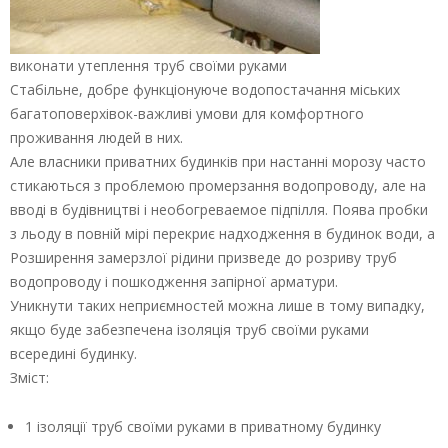
виконати утеплення труб своїми руками
Стабільне, добре функціонуюче водопостачання міських
багатоповерхівок-важливі умови для комфортного
проживання людей в них.
Але власники приватних будинків при настанні морозу часто
стикаються з проблемою промерзання водопроводу, але на
вводі в будівництві і необогреваемое підпілля. Поява пробки
з льоду в повній мірі перекриє надходження в будинок води, а
Розширення замерзлої рідини призведе до розриву труб
водопроводу і пошкодження запірної арматури.
Уникнути таких неприємностей можна лише в тому випадку,
якщо буде забезпечена ізоляція труб своїми руками
всередині будинку.
Зміст:
1 ізоляції труб своїми руками в приватному будинку