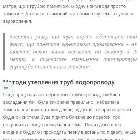
метра, що є грубою помилкою. В одну з зим вода просто
замерзне. А копати в зимовий час промерзлу землю сумнівне
задоволення.
Зверніть увагу, що тут варто відзначити той
факт, що поняття грунтового промерзання – не
щорічна поява вічної мерзлоти на глибину в ½
метра, а тимчасове зменшення температури
грунту до негативного значення.
Методи утеплення труб водопроводу
Якщо при укладанні підземного трубопроводу глибина
закладання лінії була виконана правильно і небезпека
замерзання води на такій ділянці відсутня, то при введенні в
будинок система буде піднята ближче до поверхні про
потрапить в зону промерзання землі. Після цього вона
входив в будівлю і проходить певну відстань по підвалу. Якщо
кімната розміщені нижче нульової будинкової позначки, і