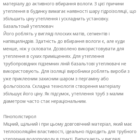
матеріалу до активного вбирання вологи. З цієї причини
утеплення в будинку вимагає наявності шару гідроізоляції, що
збільшить ціну утеплення і ускладнить установку.
Базальтоый утеплювач
Його роблять у вигляді плоских матів, сегментів і
напівциліндрів. Здатність до вбирання вологи є, але куди
менше, ніж у скловати. Дозволено використовувати для
утеплення в сухих приміщеннях. Для утеплення
трубопровідних підземних ліній базальтові утеплювачі не
використовують. Для ізоляції виробники роблять вироби з
уже приклеєним захисним шаром з пергаміну або
фольгоізола. Складна технологія створення матеріалу
збільшує його ціну. Як підсумок, утеплення труб з малим
діаметром часто стає нераціональним.
Пінополістирол
Міцний, щільний і при цьому довговічний матеріал, який має
теплоізоляційні властивості, ідеально підходить для трубного
утеплення водопроводу в грунті. Випускають у вигляді