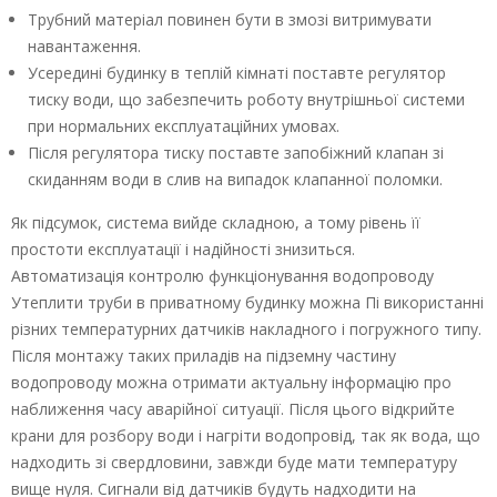
Трубний матеріал повинен бути в змозі витримувати
навантаження.
Усередині будинку в теплій кімнаті поставте регулятор
тиску води, що забезпечить роботу внутрішньої системи
при нормальних експлуатаційних умовах.
Після регулятора тиску поставте запобіжний клапан зі
скиданням води в слив на випадок клапанної поломки.
Як підсумок, система вийде складною, а тому рівень її
простоти експлуатації і надійності знизиться.
Автоматизація контролю функціонування водопроводу
Утеплити труби в приватному будинку можна Пі використанні
різних температурних датчиків накладного і погружного типу.
Після монтажу таких приладів на підземну частину
водопроводу можна отримати актуальну інформацію про
наближення часу аварійної ситуації. Після цього відкрийте
крани для розбору води і нагріти водопровід, так як вода, що
надходить зі свердловини, завжди буде мати температуру
вище нуля. Сигнали від датчиків будуть надходити на