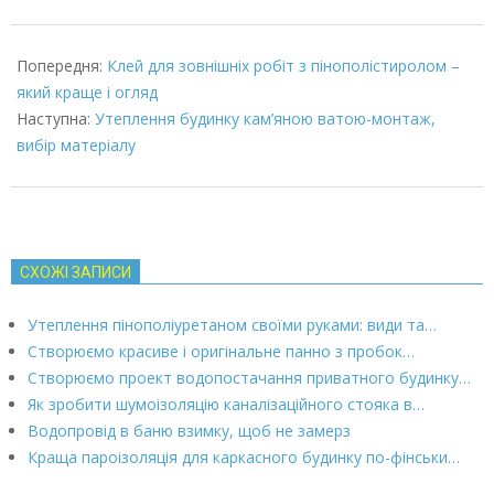
2022-
01-
Попередня:
Клей для зовнішніх робіт з пінополістиролом –
29
який краще і огляд
Наступна:
Утеплення будинку кам’яною ватою-монтаж,
вибір матеріалу
СХОЖІ ЗАПИСИ
Утеплення пінополіуретаном своїми руками: види та…
Створюємо красиве і оригінальне панно з пробок…
Створюємо проект водопостачання приватного будинку…
Як зробити шумоізоляцію каналізаційного стояка в…
Водопровід в баню взимку, щоб не замерз
Краща пароізоляція для каркасного будинку по-фінськи…