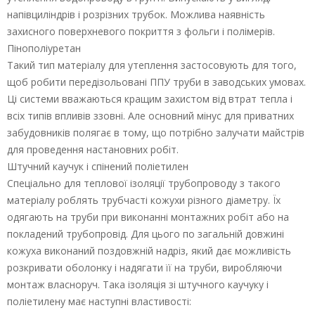
напівциліндрів і розрізних трубок. Можлива наявність
захисного поверхневого покриття з фольги і полімерів.
Пінополіуретан
Такий тип матеріалу для утеплення застосовують для того,
щоб робити передізольовані ППУ труби в заводських умовах.
Ці системи вважаються кращим захистом від втрат тепла і
всіх типів впливів ззовні. Але основний мінус для приватних
забудовників полягає в тому, що потрібно залучати майстрів
для проведення настановних робіт.
Штучний каучук і спінений поліетилен
Спеціально для теплової ізоляції трубопроводу з такого
матеріалу роблять трубчасті кожухи різного діаметру. Їх
одягають на труби при виконанні монтажних робіт або на
покладений трубопровід. Для цього по загальній довжині
кожуха виконаний поздовжній надріз, який дає можливість
розкривати оболонку і надягати її на труби, виробляючи
монтаж власноруч. Така ізоляція зі штучного каучуку і
поліетилену має наступні властивості: