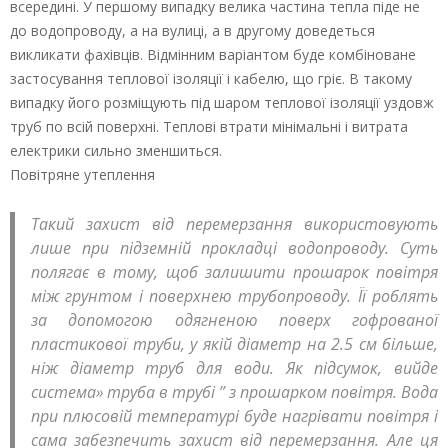
всередині. У першому випадку велика частина тепла піде не
до водопроводу, а на вулиці, а в другому доведеться
викликати фахівців. Відмінним варіантом буде комбіноване
застосування теплової ізоляції і кабелю, що гріє. В такому
випадку його розміщують під шаром теплової ізоляції уздовж
труб по всій поверхні. Теплові втрати мінімальні і витрата
електрики сильно зменшиться.
Повітряне утеплення
Такий захист від перемерзання використовують
лише при підземній прокладці водопроводу. Суть
полягає в тому, щоб залишити прошарок повітря
між грунтом і поверхнею трубопроводу. Її роблять
за допомогою одягненою поверх гофрованої
пластикової труби, у якій діаметр на 2.5 см більше,
ніж діаметр труб для води. Як підсумок, вийде
система» труба в трубі ” з прошарком повітря. Вода
при плюсовій температурі буде нагрівати повітря і
сама забезпечить захист від перемерзання. Але ця