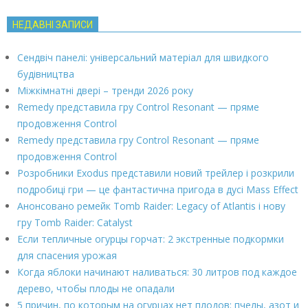
НЕДАВНІ ЗАПИСИ
Сендвіч панелі: універсальний матеріал для швидкого
будівництва
Міжкімнатні двері – тренди 2026 року
Remedy представила гру Control Resonant — пряме
продовження Control
Remedy представила гру Control Resonant — пряме
продовження Control
Розробники Exodus представили новий трейлер і розкрили
подробиці гри — це фантастична пригода в дусі Mass Effect
Анонсовано ремейк Tomb Raider: Legacy of Atlantis і нову
гру Tomb Raider: Catalyst
Если тепличные огурцы горчат: 2 экстренные подкормки
для спасения урожая
Когда яблоки начинают наливаться: 30 литров под каждое
дерево, чтобы плоды не опадали
5 причин, по которым на огурцах нет плодов: пчелы, азот и