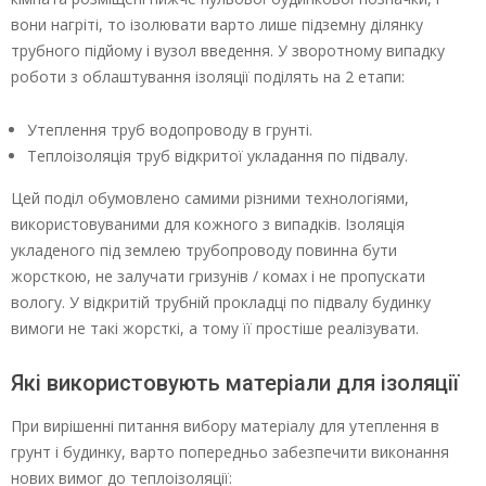
вони нагріті, то ізолювати варто лише підземну ділянку
трубного підйому і вузол введення. У зворотному випадку
роботи з облаштування ізоляції поділять на 2 етапи:
Утеплення труб водопроводу в грунті.
Теплоізоляція труб відкритої укладання по підвалу.
Цей поділ обумовлено самими різними технологіями,
використовуваними для кожного з випадків. Ізоляція
укладеного під землею трубопроводу повинна бути
жорсткою, не залучати гризунів / комах і не пропускати
вологу. У відкритій трубній прокладці по підвалу будинку
вимоги не такі жорсткі, а тому її простіше реалізувати.
Які використовують матеріали для ізоляції
При вирішенні питання вибору матеріалу для утеплення в
грунт і будинку, варто попередньо забезпечити виконання
нових вимог до теплоізоляції: