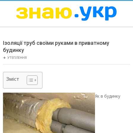
Skip
to
content
ЗНАЮ
Secondary
Navigation
Ізоляції труб своїми руками в приватному
Menu
будинку
🡲
УТЕПЛЕННЯ
Зміст
Як в будинку