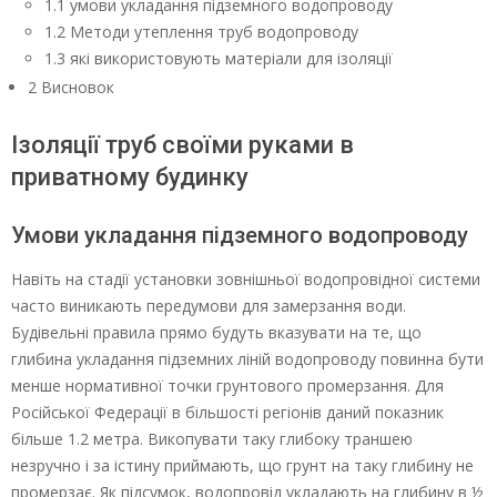
1.1 умови укладання підземного водопроводу
1.2 Методи утеплення труб водопроводу
1.3 які використовують матеріали для ізоляції
2 Висновок
Ізоляції труб своїми руками в
приватному будинку
Умови укладання підземного водопроводу
Навіть на стадії установки зовнішньої водопровідної системи
часто виникають передумови для замерзання води.
Будівельні правила прямо будуть вказувати на те, що
глибина укладання підземних ліній водопроводу повинна бути
менше нормативної точки грунтового промерзання. Для
Російської Федерації в більшості регіонів даний показник
більше 1.2 метра. Викопувати таку глибоку траншею
незручно і за істину приймають, що грунт на таку глибину не
промерзає. Як підсумок, водопровід укладають на глибину в ½