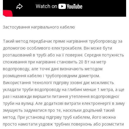
Застосування нагрівального кабелю
Такий метод передбачає пряме нагрівання трубопроводу за
допомогою особливого електрокабеля. Він може бути
розташований в трубі або на її поверхні. Середня потужність
споживання при нагріванні становить 20 Вт на метр
водопроводу, але точні дані визначають методом
розміщення кабелю і трубопровідним діаметром.
Використання технології підігріву ззовні дає можливість
укладати труби водопроводу на глибині менше 1 метра, а ще
раз і назавжди вирішити питання утеплення водопровідної
труби на вулиці. Але додаткові витрати електроенергії в зиму
змушують задуматися про те, наскільки доцільний такий
метод. При установці підігріву труб кабелем, його можна
просто намотати уздовж трубних поверхонь або розмістити