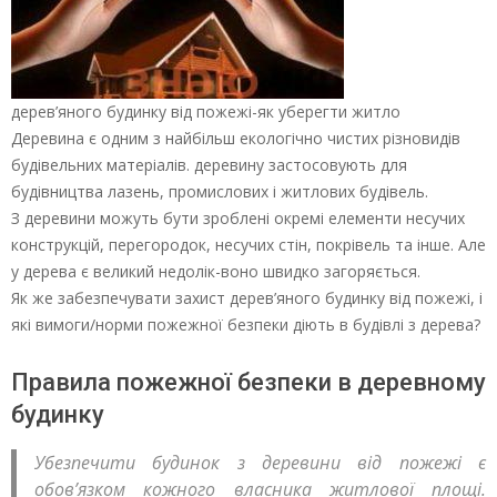
дерев’яного будинку від пожежі-як уберегти житло
Деревина є одним з найбільш екологічно чистих різновидів
будівельних матеріалів. деревину застосовують для
будівництва лазень, промислових і житлових будівель.
З деревини можуть бути зроблені окремі елементи несучих
конструкцій, перегородок, несучих стін, покрівель та інше. Але
у дерева є великий недолік-воно швидко загоряється.
Як же забезпечувати захист дерев’яного будинку від пожежі, і
які вимоги/норми пожежної безпеки діють в будівлі з дерева?
Правила пожежної безпеки в деревному
будинку
Убезпечити будинок з деревини від пожежі є
обов’язком кожного власника житлової площі.