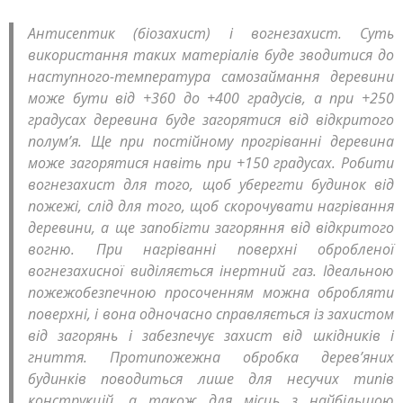
Антисептик (біозахист) і вогнезахист. Суть
використання таких матеріалів буде зводитися до
наступного-температура самозаймання деревини
може бути від +360 до +400 градусів, а при +250
градусах деревина буде загорятися від відкритого
полум’я. Ще при постійному прогріванні деревина
може загорятися навіть при +150 градусах. Робити
вогнезахист для того, щоб уберегти будинок від
пожежі, слід для того, щоб скорочувати нагрівання
деревини, а ще запобігти загоряння від відкритого
вогню. При нагріванні поверхні обробленої
вогнезахисної виділяється інертний газ. Ідеальною
пожежобезпечною просоченням можна обробляти
поверхні, і вона одночасно справляється із захистом
від загорянь і забезпечує захист від шкідників і
гниття. Протипожежна обробка дерев’яних
будинків поводиться лише для несучих типів
конструкцій, а також для місць з найбільшою