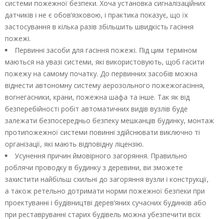
системи пожежної безпеки. Хоча установка сигналізаційних
датчиків і не є обов’язковою, і практика показує, що їх
застосування в кілька разів збільшить швидкість гасіння
пожежі.
Первинні засоби для гасіння пожежі. Під цим терміном
маються на увазі системи, які використовують, щоб гасити
пожежу на самому початку. До первинних засобів можна
віднести автономну систему аерозольного пожежогасіння,
вогнегасники, крани, пожежна шафа та інше. Так як від
безперебійності робіт автоматичних видів вузлів буде
залежати безпосередньо безпеку мешканців будинку, монтаж
протипожежної системи повинні здійснювати виключно ті
організації, які мають відповідну ліцензію.
Усунення причин ймовірного загоряння. Правильно
роблячи проводку в будинку з деревини, ви зможете
захистити найбільш схильні до загоряння вузли і конструкції,
а також ретельно дотримати норми пожежної безпеки при
проектуванні і будівництві дерев’яних сучасних будинків або
при реставруванні старих будівель можна убезпечити всіх