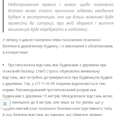
Недотримання правил і вимог щодо пожежної
безпеки може стати причиною відмови введення
будівлі в експлуатацію, але ще більш важливо буде
привести до ситуації, при якій здоров’я і життя
мешканців буде перебувати в небезпеці.
У зв’язку з цим встановлені певні положення пожежної
безпеки в дерев’яному будинку, і їх виконання є обов’язковим,
а конкретніше:
Протипожежна відстань між будинками з деревини при
пожежній безпеці. СНиП строго обумовлює мінімальну
відстань, яке потрібно дотримуватися при будівництві будівлі
з деревини. Так, у СП 11-III-99 зокрема відзначаються такі
норми. Рекомендований протипожежний розрив між
будинками з деревини 15 метрів. Междовомое відстань може
бути зменшено до 6 метрів, але лише за тієї умови, що у
будівлі нижчий клас пожежної безпеки конструктивного типу.
А ось безпеки відстань до паркану, що обмежує ділянку,