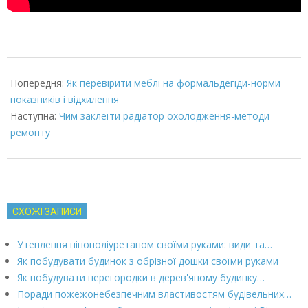
2022-
03-
Попередня:
Як перевірити меблі на формальдегіди-норми
08
показників і відхилення
Наступна:
Чим заклеїти радіатор охолодження-методи
ремонту
СХОЖІ ЗАПИСИ
Утеплення пінополіуретаном своїми руками: види та…
Як побудувати будинок з обрізної дошки своїми руками
Як побудувати перегородки в дерев'яному будинку…
Поради пожежонебезпечним властивостям будівельних…