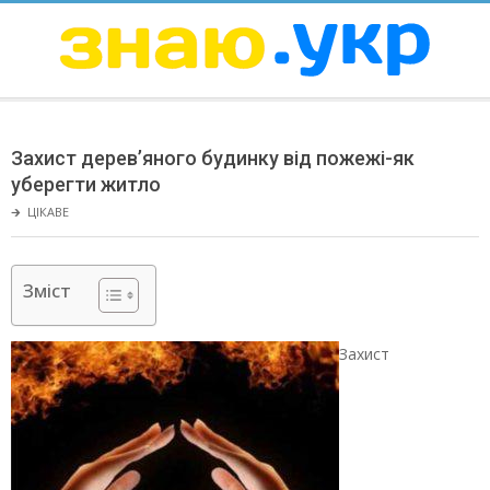
Skip
to
content
ЗНАЮ
Secondary
Navigation
Захист дерев’яного будинку від пожежі-як
Menu
уберегти житло
🡲
ЦІКАВЕ
Зміст
Захист