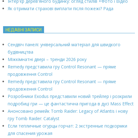
Інтер'єр дерев'яного будинку: огляд стилів +Фото і Відео
Як отримати страхові виплати після пожежі? Рада
НЕДАВНІ ЗАПИСИ
Сендвіч панелі: універсальний матеріал для швидкого
будівництва
Міжкімнатні двері – тренди 2026 року
Remedy представила гру Control Resonant — пряме
продовження Control
Remedy представила гру Control Resonant — пряме
продовження Control
Розробники Exodus представили новий трейлер і розкрили
подробиці гри — це фантастична пригода в дусі Mass Effect
Анонсовано ремейк Tomb Raider: Legacy of Atlantis і нову
гру Tomb Raider: Catalyst
Если тепличные огурцы горчат: 2 экстренные подкормки
для спасения урожая