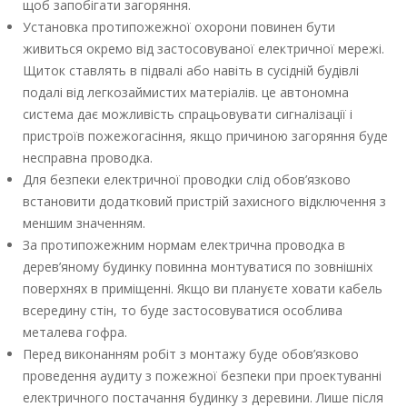
щоб запобігати загоряння.
Установка протипожежної охорони повинен бути
живиться окремо від застосовуваної електричної мережі.
Щиток ставлять в підвалі або навіть в сусідній будівлі
подалі від легкозаймистих матеріалів. це автономна
система дає можливість спрацьовувати сигналізації і
пристроїв пожежогасіння, якщо причиною загоряння буде
несправна проводка.
Для безпеки електричної проводки слід обов’язково
встановити додатковий пристрій захисного відключення з
меншим значенням.
За протипожежним нормам електрична проводка в
дерев’яному будинку повинна монтуватися по зовнішніх
поверхнях в приміщенні. Якщо ви плануєте ховати кабель
всередину стін, то буде застосовуватися особлива
металева гофра.
Перед виконанням робіт з монтажу буде обов’язково
проведення аудиту з пожежної безпеки при проектуванні
електричного постачання будинку з деревини. Лише після