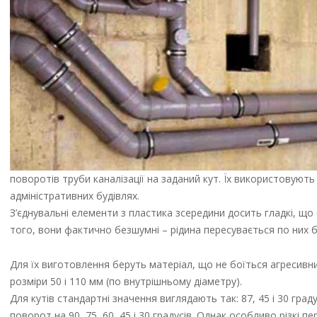
поворотів труби каналізації на заданий кут. Їх використовуют
адміністративних будівлях.
З’єднувальні елементи з пластика зсередини досить гладкі, що
того, вони фактично безшумні – рідина пересувається по них бе
Для їх виготовлення беруть матеріал, що не боїться агресивни
розміри 50 і 110 мм (по внутрішньому діаметру).
Для кутів стандартні значення виглядають так: 87, 45 і 30 град
поворот на 90, 75, 60, 45 і 30 градусів. Однак особливо різкі