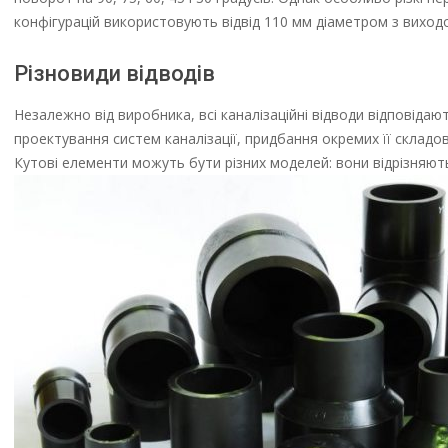
конфігурацій використовують відвід 110 мм діаметром з вихо
Різновиди відводів
Незалежно від виробника, всі каналізаційні відводи відповід
проектування систем каналізації, придбання окремих її складови
Кутові елементи можуть бути різних моделей: вони відрізняют