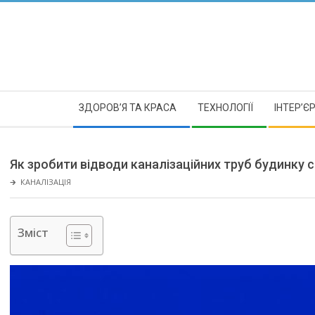
Skip
to
content
Secondary
ЗДОРОВ’Я ТА КРАСА
ТЕХНОЛОГІЇ
ІНТЕР’Є
Navigation
Menu
Як зробити відводи каналізаційних труб будинку с
🡲
КАНАЛІЗАЦІЯ
Зміст