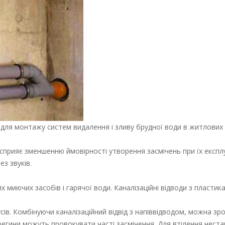
ь для монтажу систем видалення і зливу брудної води в житлових 
 сприяє зменшенню ймовірності утворення засмічень при їх експлу
з звуків.
х миючих засобів і гарячої води. Каналізаційні відводи з пласти
усів. Комбінуючи каналізаційний відвід з напіввідводом, можна зр
 перегини можуть провокувати часті засмічення. Для втілення нест