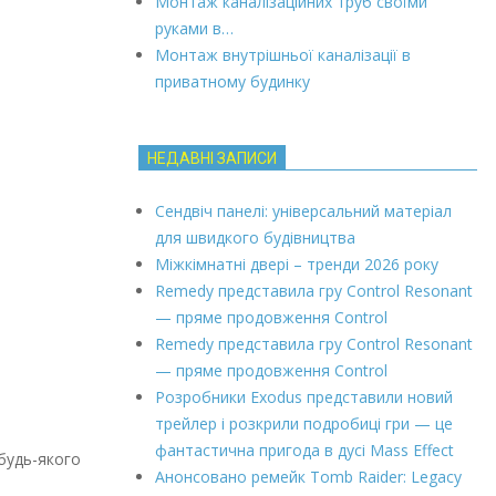
Монтаж каналізаційних труб своїми
руками в…
Монтаж внутрішньої каналізації в
приватному будинку
НЕДАВНІ ЗАПИСИ
Сендвіч панелі: універсальний матеріал
для швидкого будівництва
Міжкімнатні двері – тренди 2026 року
Remedy представила гру Control Resonant
— пряме продовження Control
Remedy представила гру Control Resonant
— пряме продовження Control
Розробники Exodus представили новий
трейлер і розкрили подробиці гри — це
фантастична пригода в дусі Mass Effect
будь-якого
Анонсовано ремейк Tomb Raider: Legacy