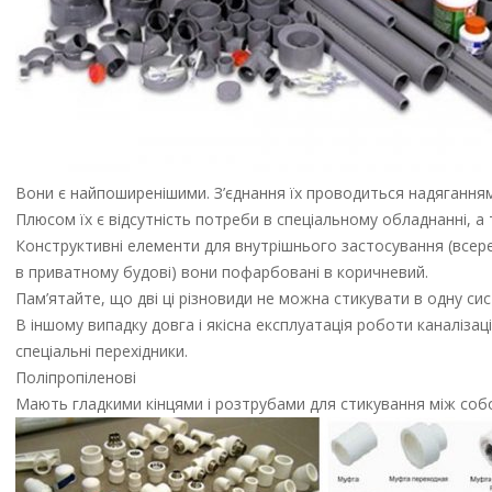
Вони є найпоширенішими. З’єднання їх проводиться надяганням
Плюсом їх є відсутність потреби в спеціальному обладнанні, а
Конструктивні елементи для внутрішнього застосування (всеред
в приватному будові) вони пофарбовані в коричневий.
Пам’ятайте, що дві ці різновиди не можна стикувати в одну с
В іншому випадку довга і якісна експлуатація роботи каналіза
спеціальні перехідники.
Поліпропіленові
Мають гладкими кінцями і розтрубами для стикування між соб