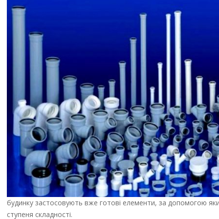
будинку застосовують вже готові елементи, за допомогою яких
ступеня складності.