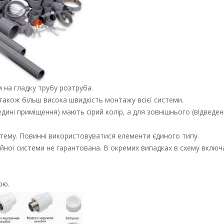
 на гладку трубу розтруба.
 також більш висока швидкість монтажу всієї системи.
ині приміщення) мають сірий колір, а для зовнішнього (відведенн
истему. Повинні використовуватися елементи єдиного типу.
ційної системи не гарантована. В окремих випадках в схему вклю
ою.