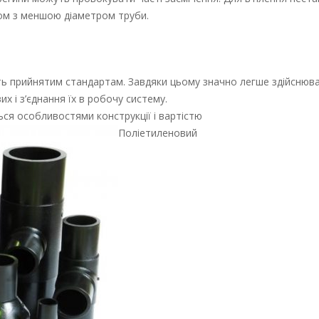
дом з меншою діаметром труби.
ають прийнятим стандартам. Завдяки цьому значно легше здійснюв
х і з’єднання їх в робочу систему.
ься особливостями конструкції і вартістю
Поліетиленовий