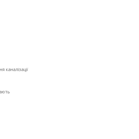
я каналізації
чають