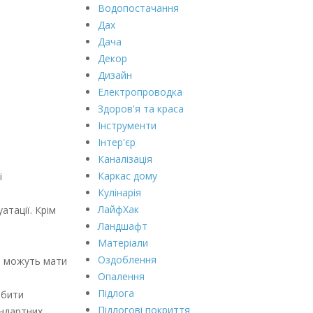
Водопостачання
Дах
Дача
Декор
Дизайн
Електропроводка
Здоров'я та краса
Інструменти
Інтер'єр
Каналізація
Каркас дому
і
Кулінарія
ЛайфХак
атації. Крім
Ландшафт
Матеріали
Оздоблення
ка можуть мати
Опалення
Підлога
обити
Підлогові покриття
андартних