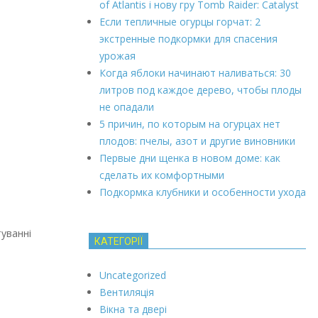
of Atlantis і нову гру Tomb Raider: Catalyst
Если тепличные огурцы горчат: 2
экстренные подкормки для спасения
урожая
Когда яблоки начинают наливаться: 30
литров под каждое дерево, чтобы плоды
не опадали
5 причин, по которым на огурцах нет
плодов: пчелы, азот и другие виновники
Первые дни щенка в новом доме: как
сделать их комфортными
Подкормка клубники и особенности ухода
туванні
КАТЕГОРІЇ
Uncategorized
Вентиляція
Вікна та двері