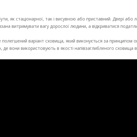
ти, як стаціонарної, так і висувною або приставний. Двері або 
’язана витримувати вагу дорослої людини, а відкриватися податл
Це полегшений варіант сховища, який виконується за принципом о
ео, де вони використовують в якості напівзаглибленого сховища 