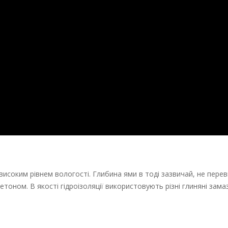
 високим рівнем вологості. Глибина ями в тоді зазвичай, не пере
тоном. В якості гідроізоляції використовують різні глиняні замаз