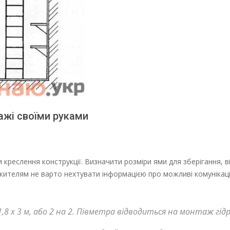
ражі своїми руками
и креслення конструкції. Визначити розміри ями для зберігання, 
жителям не варто нехтувати інформацією про можливі комунікації
х 3 м, або 2 на 2. Півметра відводиться на монтаж гідро