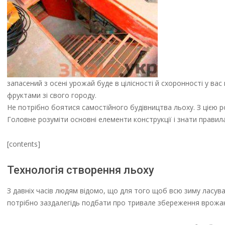
запасений з осені урожай буде в цілісності й схоронності у в
фруктами зі свого городу.
Не потрібно боятися самостійного будівництва льоху. З цією 
Головне розуміти основні елементи конструкції і знати правила
[contents]
Технологія створення льоху
З давніх часів людям відомо, що для того щоб всю зиму ласува
потрібно заздалегідь подбати про тривале збереження врожа