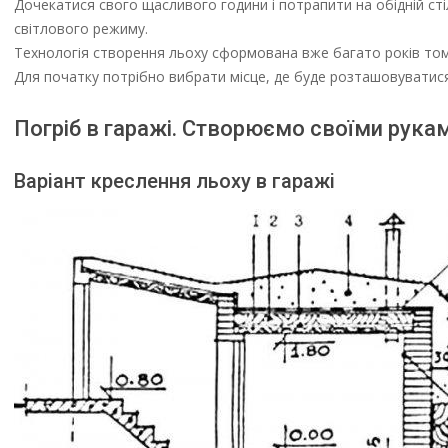
Дочекатися свого щасливого години і потрапити на обідній ст
світлового режиму.
Технологія створення льоху сформована вже багато років тому
Для початку потрібно вибрати місце, де буде розташовуватися
Погріб в гаражі. Створюємо своїми рука
Варіант креслення льоху в гаражі