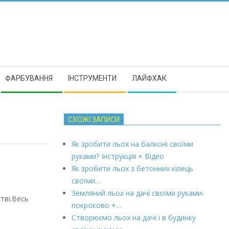
ФАРБУВАННЯ
ІНСТРУМЕНТИ
ЛАЙФХАК
СХОЖІ ЗАПИСИ
Як зробити льох на балконі своїми
руками? Інструкція + Відео
Як зробити льох з бетонних кілець
своїми…
Земляний льох на дачі своїми руками-
тві.Весь
покроково +…
Створюємо льох на дачі і в будинку