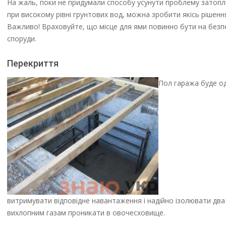
На жаль, поки не придумали способу усунути проблему затопле
при високому рівні грунтових вод, можна зробити якісь рішен
Важливо! Враховуйте, що місце для ями повинно бути на безпечн
споруди.
Перекриття
Пол гаража буде од
витримувати відповідне навантаження і надійно ізолювати два 
вихлопним газам проникати в овочесховище.