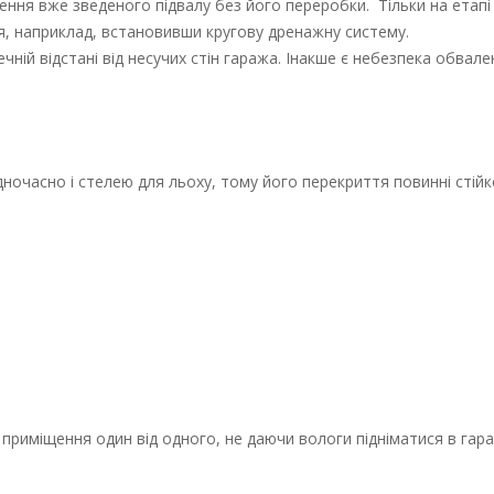
ння вже зведеного підвалу без його переробки. Тільки на етапі
ня, наприклад, встановивши кругову дренажну систему.
ій відстані від несучих стін гаража. Інакше є небезпека обвален
ночасно і стелею для льоху, тому його перекриття повинні стійк
приміщення один від одного, не даючи вологи підніматися в гара