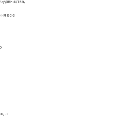
 будівництва,
ня всієї
о
ж, а