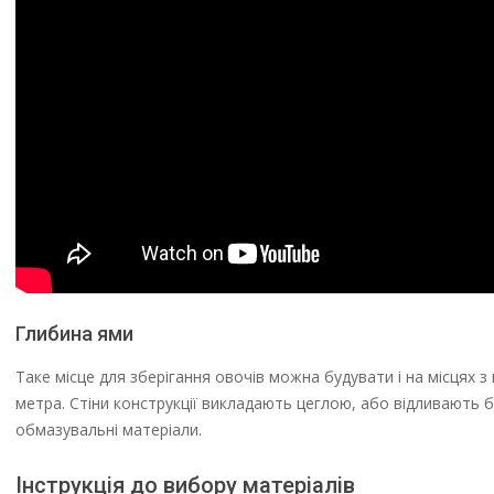
Глибина ями
Таке місце для зберігання овочів можна будувати і на місцях з
метра. Стіни конструкції викладають цеглою, або відливають бе
обмазувальні матеріали.
Інструкція до вибору матеріалів