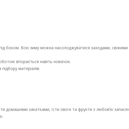
ас під боком. Всю зиму можна насолоджуватися заходами, свіжими
роботою впорається навіть новачок.
 підбору матеріалів.
ти домашніми закатками, їсти овочі та фрукти з любов’ю запасен
ю.