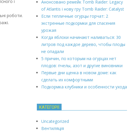
сного і
Анонсовано ремейк Tomb Raider: Legacy
of Atlantis і нову гру Tomb Raider: Catalyst
ьні роботи.
Если тепличные огурцы горчат: 2
ражі.
экстренные подкормки для спасения
урожая
Когда яблоки начинают наливаться: 30
литров под каждое дерево, чтобы плоды
не опадали
5 причин, по которым на огурцах нет
плодов: пчелы, азот и другие виновники
Первые дни щенка в новом доме: как
сделать их комфортными
Подкормка клубники и особенности ухода
КАТЕГОРІЇ
Uncategorized
Вентиляція