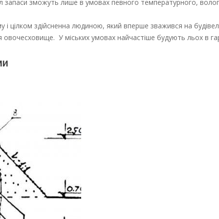
іл запаси зможуть лише в умовах певного температурного, вологі
 і цілком здійсненна людиною, який вперше зважився на будівел
 овочесховище. У міських умовах найчастіше будують льох в га
ми