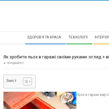
Skip
to
content
Secondary
ЗДОРОВ’Я ТА КРАСА
ТЕХНОЛОГІЇ
ІНТЕР’Є
Navigation
Menu
Як зробити льох в гаражі своїми руками :огляд + в
🡲
ФУНДАМЕНТ
Зміст
Льох в гаражі варт