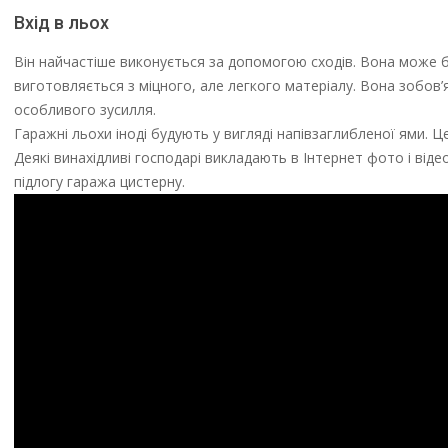
Вхід в льох
Він найчастіше виконується за допомогою сходів. Вона може бу
виготовляється з міцного, але легкого матеріалу. Вона зобов
особливого зусилля.
Гаражні льохи іноді будують у вигляді напівзаглибленої ями. 
Деякі винахідливі господарі викладають в Інтернет фото і від
підлогу гаража цистерну.