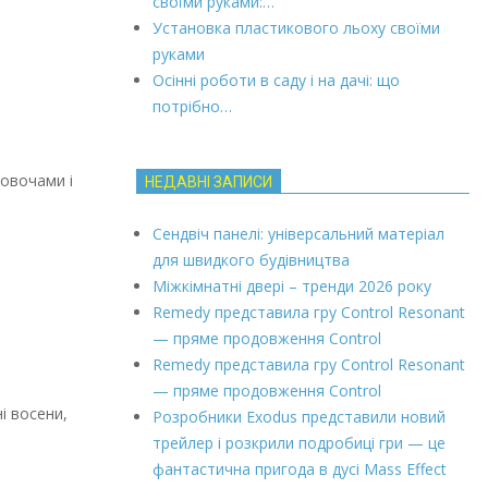
своїми руками:…
Установка пластикового льоху своїми
руками
Осінні роботи в саду і на дачі: що
потрібно…
 овочами і
НЕДАВНІ ЗАПИСИ
Сендвіч панелі: універсальний матеріал
для швидкого будівництва
Міжкімнатні двері – тренди 2026 року
Remedy представила гру Control Resonant
— пряме продовження Control
Remedy представила гру Control Resonant
— пряме продовження Control
і восени,
Розробники Exodus представили новий
трейлер і розкрили подробиці гри — це
фантастична пригода в дусі Mass Effect