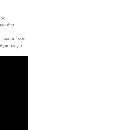
люк
иво без
глядової ями.
вбудовану в