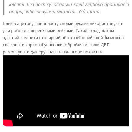
клеять без поспіху, оскільки клей глибоко проникає в
опори, забезпечуючи міцність з’єднання.
Клей з ацетону і пінопласту своїми руками використовують
для роботи з дерев’яними рейками. Такий склад цілком
здатний замінити столярний або казеїновий клей. Їм можна
склеювати картонні упаковки, обробляти стики ДВП,
ремонтувати фанеру і навіть підлогове покриття.