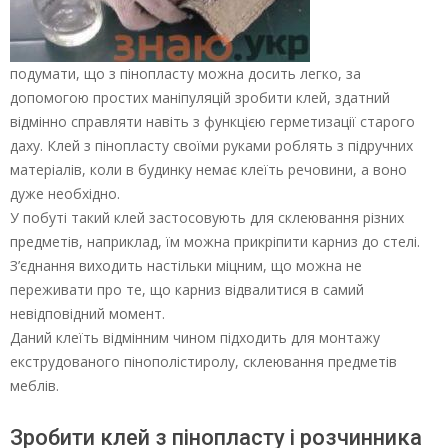
подумати, що з пінопласту можна досить легко, за
допомогою простих маніпуляцій зробити клей, здатний
відмінно справляти навіть з функцією герметизації старого
даху. Клей з пінопласту своїми руками роблять з підручних
матеріалів, коли в будинку немає клеїть речовини, а воно
дуже необхідно.
У побуті такий клей застосовують для склеювання різних
предметів, наприклад, їм можна прикріпити карниз до стелі.
З’єднання виходить настільки міцним, що можна не
переживати про те, що карниз відвалитися в самий
невідповідний момент.
Даний клеїть відмінним чином підходить для монтажу
екструдованого пінополістиролу, склеювання предметів
меблів.
Зробити клей з пінопласту і розчинника