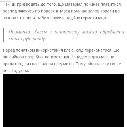
Такі дії призводять до того, що матеріал починає плавитися,
розподіляючись по поверхні. Маса починає заповнювати всі
зазори і тріщини, забезпечуючи надійну герметизацію.
Примітка. Клеєм з пінопласту можна обробляти
стики руберойду.
Перед початком використання клею, слід переконатися, що
він вийшов потрібної консистенції. Занадто рідка маса не
придатна для склеювання предметів. Тому, пінопласту сипте
не шкодуючи.