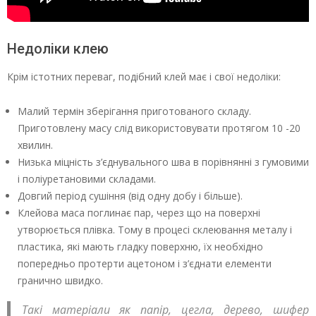
Недоліки клею
Крім істотних переваг, подібний клей має і свої недоліки:
Малий термін зберігання приготованого складу.
Приготовлену масу слід використовувати протягом 10 -20
хвилин.
Низька міцність з’єднувального шва в порівнянні з гумовими
і поліуретановими складами.
Довгий період сушіння (від одну добу і більше).
Клейова маса поглинає пар, через що на поверхні
утворюється плівка. Тому в процесі склеювання металу і
пластика, які мають гладку поверхню, їх необхідно
попередньо протерти ацетоном і з’єднати елементи
гранично швидко.
Такі матеріали як папір, цегла, дерево, шифер