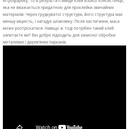
нітрофарбку, то в результаті вийде клей в’язкої консистенції,
яка не вважається придатною для проклейки звичайних
матеріалів. Через грудкуватої структури, його структура має
меншу міцність, і нагадує шпаклівку. Після застигання, маса
може розтріскатися. Навіщо ж тоді потрібен такий клей
запитаєте ви? Він добре підходить для захисної обробки
металевих і дерев’яних парканів.