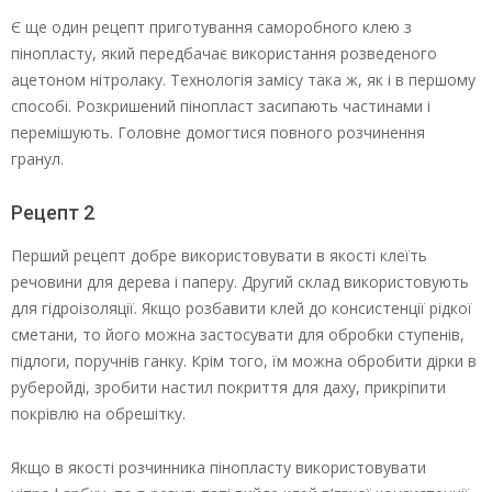
Є ще один рецепт приготування саморобного клею з
пінопласту, який передбачає використання розведеного
ацетоном нітролаку. Технологія замісу така ж, як і в першому
способі. Розкришений пінопласт засипають частинами і
перемішують. Головне домогтися повного розчинення
гранул.
Рецепт 2
Перший рецепт добре використовувати в якості клеїть
речовини для дерева і паперу. Другий склад використовують
для гідроізоляції. Якщо розбавити клей до консистенції рідкої
сметани, то його можна застосувати для обробки ступенів,
підлоги, поручнів ганку. Крім того, їм можна обробити дірки в
руберойді, зробити настил покриття для даху, прикріпити
покрівлю на обрешітку.
Якщо в якості розчинника пінопласту використовувати