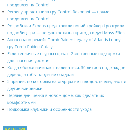
продовження Control
Remedy представила гру Control Resonant — пряме
продовження Control
Розробники Exodus представили новий трейлер і розкрили
подробиці гри — це фантастична пригода в дусі Mass Effect
Анонсовано ремейк Tomb Raider: Legacy of Atlantis і нову
гру Tomb Raider: Catalyst
Если тепличные огурцы горчат: 2 экстренные подкормки
для спасения урожая
Когда яблоки начинают наливаться: 30 литров под каждое
дерево, чтобы плоды не опадали
5 причин, по которым на огурцах нет плодов: пчелы, азот и
другие виновники
Первые дни щенка в новом доме: как сделать их
комфортными
Подкормка клубники и особенности ухода
КАТЕГОРІЇ