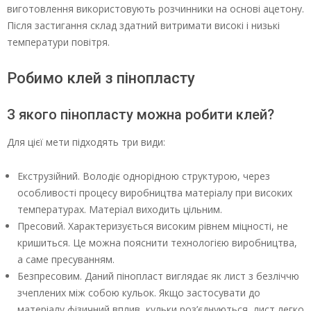
виготовлення використовують розчинники на основі ацетону.
Після застигання склад здатний витримати високі і низькі
температури повітря.
Робимо клей з пінопласту
З якого пінопласту можна робити клей?
Для цієї мети підходять три види:
Екструзійний. Володіє однорідною структурою, через
особливості процесу виробництва матеріалу при високих
температурах. Матеріал виходить цільним.
Пресовий. Характеризується високим рівнем міцності, не
кришиться. Це можна пояснити технологією виробництва,
а саме пресуванням.
Безпресовим. Даний пінопласт виглядає як лист з безліччю
зчеплених між собою кульок. Якщо застосувати до
матеріалу фізичний вплив, кульки роз’єднуються, лист легко