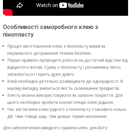
Особливості саморобного клею з
пінопласту
Процес виготовлення клею з пінопласту вимагає
неухильного дотримання техніки безпеки.
Перше правило-проводите роботи на достатній відстані від
відкритого вогню. Суміш з пінопласту і розчинника легко
запалюється і горить дуже довго.
Клей необхідно ретельно розмішувати до однорідності. В
іншому випадку знизиться якість склеювання предметів.
Клеїть можна використовувати як захисне покриття. Для
цього необхідно зробити консистенцію клею рідшою.
Час застигання клею рідкого з пінопласту становить кілька
діб. Чим товще шар, тим довше термін висихання.
Для забезпечення швидкого сушіння клею, для його