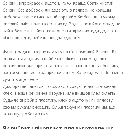
бензин, нітрокрасок, ацетон, Р646. Краще брати чистий
бензин без добавок, які додають в паливо. Не кращим
вибором стане етилований сорт або біобензин, в якому
високий вміст паливного спирту. Вода і гас в його складі не
найнебезпечніші його компоненти, крім них туди додають
різні присадки, небезпечні для здоров’я.
Фахівці радять звернути увагу на в’єтнамський бензин. Він
вважається одним з найбезпечніших і цілком вдалих
розчинників для приготування клею з пінопласту і бензину,
застосування його за призначенням. За складом це бензин в
суміші з ацетоном.
Дихлоретан і ацетон також застосовують для створення
клею. Перша речовина отруйна, але вийшов клей склеїть
будь-які вироби з пластику. Клей з ацетону і пінопласту
своїми руками виходить більш текучим і пластичним, що
полегшує роботу з ним.
Як вибрати пінопласт для виготовлення