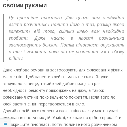
своїми руками
Це простіше простого. Для цього вам необхідно
взяти розчинник і налити його в таз, розмір якого
залежить від того, скільки клею вам необхідно
зробити. Дуже часто в якості розчинника
застосовують бензин. Потім пінопласт опускають
в таз і чекають, поки він не розплавиться в в’язку
рідину.
Дане клейова речовина застосовують для склеювання різних
елементів. Щоб нанести клей візьміть пензлик. Як уже
згадувалося вище, такий клей добре працює в разі
необхідності ремонту пошкоджень на даху, а також
склеювання стиків покрівельного покриття. Після того як
клей застигне, він перетворюється в скло.
Другий спосіб виготовлення клею з пінопласту має на увазі
виконання наступних дій. У місці, яке вам потрібно проклеїти
– розкришите пінопласт, потім полийте його розчинником.