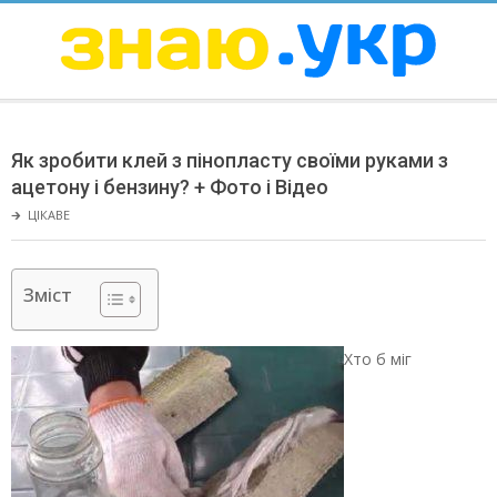
Skip
to
content
ЗНАЮ
Secondary
Navigation
Як зробити клей з пінопласту своїми руками з
Menu
ацетону і бензину? + Фото і Відео
🡲
ЦІКАВЕ
Зміст
Хто б міг