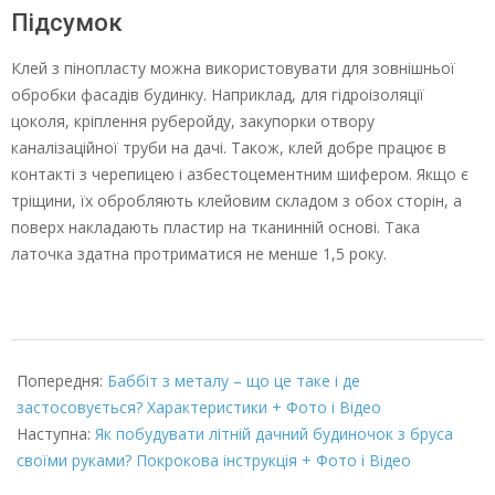
Підсумок
Клей з пінопласту можна використовувати для зовнішньої
обробки фасадів будинку. Наприклад, для гідроізоляції
цоколя, кріплення руберойду, закупорки отвору
каналізаційної труби на дачі. Також, клей добре працює в
контакті з черепицею і азбестоцементним шифером. Якщо є
тріщини, їх обробляють клейовим складом з обох сторін, а
поверх накладають пластир на тканинній основі. Така
латочка здатна протриматися не менше 1,5 року.
2022-
03-
Попередня:
Баббіт з металу – що це таке і де
08
застосовується? Характеристики + Фото і Відео
Наступна:
Як побудувати літній дачний будиночок з бруса
своїми руками? Покрокова інструкція + Фото і Відео