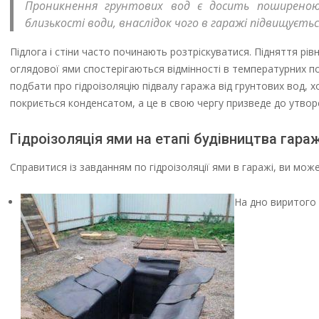
Проникнення грунтових вод є досить поширеною п
близькості води, внаслідок чого в гаражі підвищується
Підлога і стіни часто починають розтріскуватися. Підняття рів
оглядової ями спостерігаються відмінності в температурних по
подбати про гідроізоляцію підвалу гаража від грунтових вод, 
покриється конденсатом, а це в свою чергу призведе до утворе
Гідроізоляція ями на етапі будівництва гара
Справитися із завданням по гідроізоляції ями в гаражі, ви мо
На дно виритого