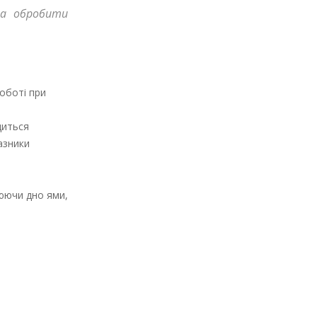
на обробити
роботі при
диться
азники
нюючи дно ями,