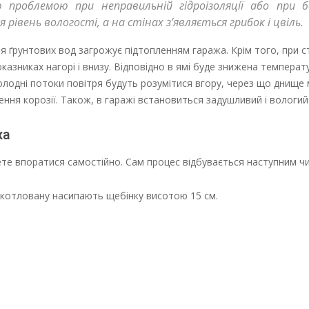
роблемою при неправильній гідроізоляції або при бе
 рівень вологості, а на стінах з’являється грибок і цвіль.
ня ґрунтових вод загрожує підтопленням гаража. Крім того, при с
казниках нагорі і внизу. Відповідно в ямі буде знижена температ
холодні потоки повітря будуть розумітися вгору, через що днище
ння корозії. Також, в гаражі встановиться задушливий і вологий
жа
жете впоратися самостійно. Сам процес відбувається наступним ч
 котловану насипають щебінку висотою 15 см.