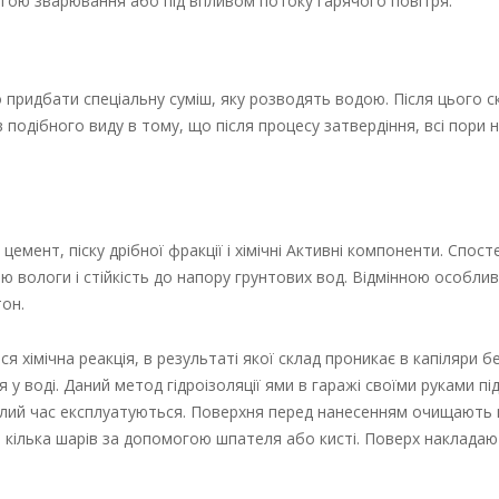
могою зварювання або під впливом потоку гарячого повітря.
придбати спеціальну суміш, яку розводять водою. Після цього с
 подібного виду в тому, що після процесу затвердіння, всі пори 
цемент, піску дрібної фракції і хімічні Активні компоненти. Спост
 вологи і стійкість до напору грунтових вод. Відмінною особлив
он.
 хімічна реакція, в результаті якої склад проникає в капіляри б
у воді. Даний метод гідроізоляції ями в гаражі своїми руками пі
ивалий час експлуатуються. Поверхня перед нанесенням очищають в
в кілька шарів за допомогою шпателя або кисті. Поверх наклада