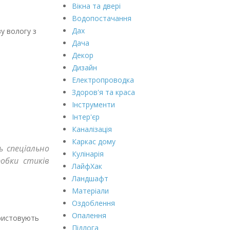
Вікна та двері
Водопостачання
Дах
у вологу з
Дача
Декор
Дизайн
Електропроводка
Здоров'я та краса
Інструменти
Інтер'єр
Каналізація
Каркас дому
ь спеціально
Кулінарія
робки стиків
ЛайфХак
Ландшафт
Матеріали
Оздоблення
Опалення
ористовують
Підлога