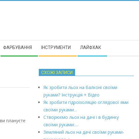
ФАРБУВАННЯ
ІНСТРУМЕНТИ
ЛАЙФХАК
СХОЖІ ЗАПИСИ
Як зробити льох на балконі своїми
руками? Інструкція + Відео
Як зробити гідроізоляцію оглядової ями
своїми руками…
Створюємо льох на дачі і в будинку
 ви плануєте
своїми руками:…
Земляний льох на дачі своїми руками-