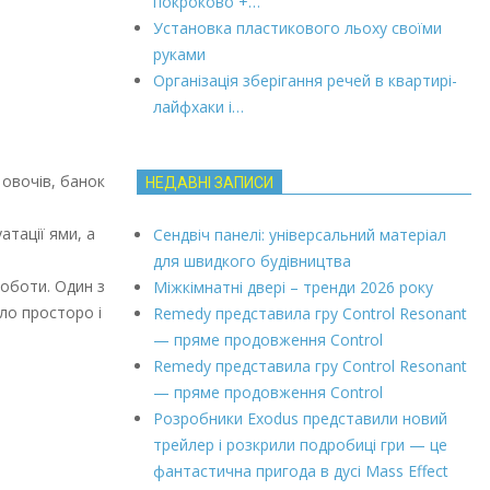
покроково +…
Установка пластикового льоху своїми
руками
Організація зберігання речей в квартирі-
лайфхаки і…
 овочів, банок
НЕДАВНІ ЗАПИСИ
атації ями, а
Сендвіч панелі: універсальний матеріал
для швидкого будівництва
роботи. Один з
Міжкімнатні двері – тренди 2026 року
ло просторо і
Remedy представила гру Control Resonant
— пряме продовження Control
Remedy представила гру Control Resonant
— пряме продовження Control
Розробники Exodus представили новий
трейлер і розкрили подробиці гри — це
фантастична пригода в дусі Mass Effect