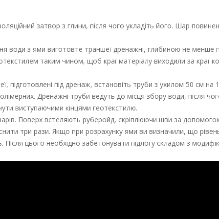
ізоляційний затвор з глини, після чого укладіть його. Шар повине
ння води з ями виготовте траншеї дренажні, глибиною не менше 
текстилем таким чином, щоб краї матеріалу виходили за краї к
, підготовлені під дренаж, встановіть труби з ухилом 50 см на 
полімерних. Дренажні труби ведуть до місця збору води, після чо
ути виступаючими кінцями геотекстилю.
 шарів. Поверх встеляють руберойд, скріплюючи шви за допомогою
снити три рази. Якщо при розрахунку ями ви визначили, що рівен
ь. Після цього необхідно забетонувати підлогу складом з модифі