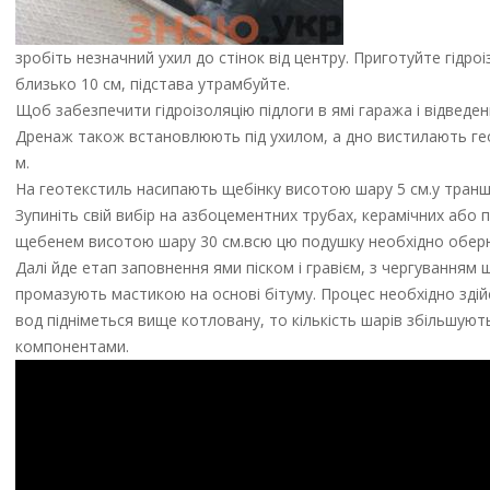
зробіть незначний ухил до стінок від центру. Приготуйте гідро
близько 10 см, підстава утрамбуйте.
Щоб забезпечити гідроізоляцію підлоги в ямі гаража і відведе
Дренаж також встановлюють під ухилом, а дно вистилають гео
м.
На геотекстиль насипають щебінку висотою шару 5 см.у траншеї
Зупиніть свій вибір на азбоцементних трубах, керамічних або 
щебенем висотою шару 30 см.всю цю подушку необхідно оберн
Далі йде етап заповнення ями піском і гравієм, з чергуванням
промазують мастикою на основі бітуму. Процес необхідно здій
вод підніметься вище котловану, то кількість шарів збільшуют
компонентами.