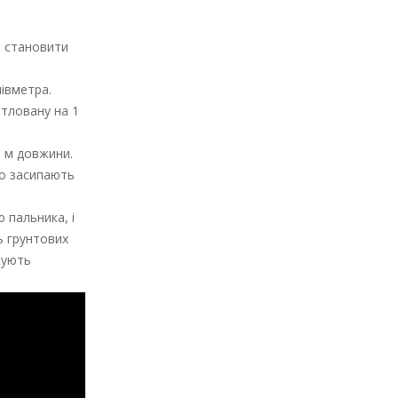
н становити
півметра.
отловану на 1
1 м довжини.
го засипають
 пальника, і
ь грунтових
кують