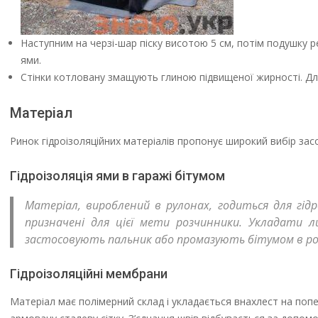
Наступним на черзі-шар піску висотою 5 см, потім подушку 
ями.
Стінки котловану змащують глиною підвищеної жирності. Для
Матеріал
Ринок гідроізоляційних матеріалів пропонує широкий вибір зас
Гідроізоляція ями в гаражі бітумом
Матеріал, вироблений в рулонах, годиться для гідр
призначені для цієї мети розчинники. Укладати л
застосовують пальник або промазують бітумом в ро
Гідроізоляційні мембрани
Матеріал має полімерний склад і укладається внахлест на поп