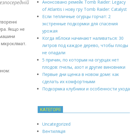
Анонсовано ремейк Tomb Raider: Legacy
зпосередній
of Atlantis і нову гру Tomb Raider: Catalyst
Если тепличные огурцы горчат: 2
творенні
экстренные подкормки для спасения
ура. Якщо не
урожая
 машини
Когда яблоки начинают наливаться: 30
 мікроклімат.
литров под каждое дерево, чтобы плоды
не опадали
5 причин, по которым на огурцах нет
плодов: пчелы, азот и другие виновники
ином:
Первые дни щенка в новом доме: как
сделать их комфортными
Подкормка клубники и особенности ухода
КАТЕГОРІЇ
Uncategorized
Вентиляція