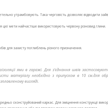
ретельно утрамбовують. Така черговість дозволяє відводити зайв
 цієї мети найчастіше використовують червону різновид глини.
обів для захисту поглиблень різного призначення.
оізоляції ями в гаражі. Для з’єднання швів застосовуют
исти матеріалу необхідно з припуском в 10 см.для об
зплавленому вигляді.
ередньо сконструйований каркас. Для зміцнення конструкції вик