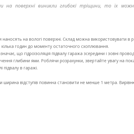
ями на поверхні виникли глибокі тріщини, то їх мож
ами наносять на вологі поверхні. Склад можна використовувати в 
ь кілька годин до моменту остаточного схоплювання.
начає, що гідроізоляція підвалу гаража зсередини і зовні прово
чення глибини ями. Роблячи розрахунки, звертайте увагу на пок
 підвалу в гаражі.
и ширина відступів повинна становити не менше 1 метра. Вирів