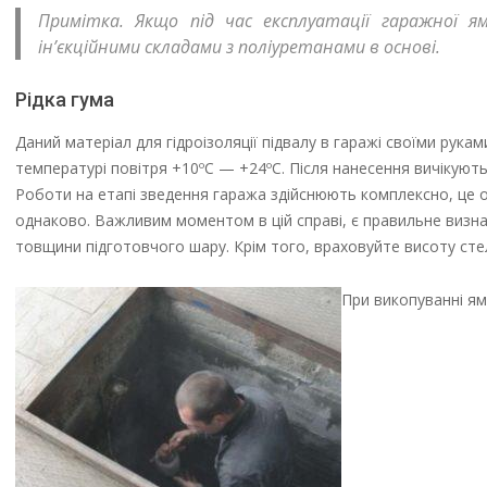
Примітка. Якщо під час експлуатації гаражної 
ін’єкційними складами з поліуретанами в основі.
Рідка гума
Даний матеріал для гідроізоляції підвалу в гаражі своїми рук
температурі повітря +10ºС — +24ºС. Після нанесення вичікуют
Роботи на етапі зведення гаража здійснюють комплексно, це оз
однаково. Важливим моментом в цій справі, є правильне визна
товщини підготовчого шару. Крім того, враховуйте висоту стелі
При викопуванні ям