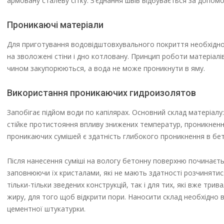
армовану сталеву сітку. З’єднання швів відбувається за допо
Проникаючі матеріали
Для приготування водовідштовхувального покриття необхідно 
на зволожені стіни і дно котловану. Принцип роботи матеріалів
чином закупорюються, а вода не може проникнути в яму.
Використання проникаючих гидроизолятов
Запобігає підйом води по капілярах. Основний склад матеріалу: 
стійке протистояння впливу знижених температур, проникненню
проникаючих сумішей є здатність глибокого проникнення в бет
Після нанесення суміші на вологу бетонну поверхню починається
заповнюючи їх кристалами, які не мають здатності розчинятися 
тільки-тільки зведених конструкцій, так і для тих, які вже тр
жиру, для того щоб відкрити пори. Наносити склад необхідно 
цементної штукатурки.