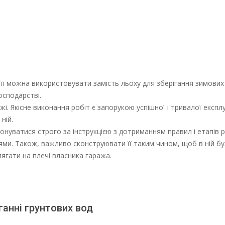
її можна використовувати замість льоху для зберігання зимових
осподарстві.
і. Якісне виконання робіт є запорукою успішної і тривалої експлу
ній.
онуватися строго за інструкцією з дотриманням правил і етапів 
ями. Також, важливо сконструювати її таким чином, щоб в ній бу
лягати на плечі власника гаража.
ганні грунтових вод