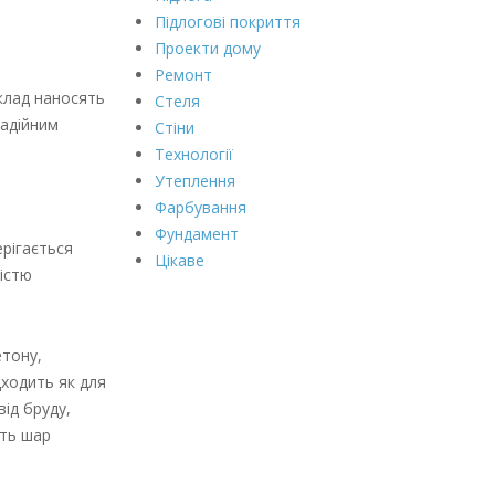
Підлогові покриття
Проекти дому
Ремонт
клад наносять
Стеля
надійним
Стіни
Технології
Утеплення
Фарбування
Фундамент
ерігається
Цікаве
істю
етону,
дходить як для
ід бруду,
ють шар