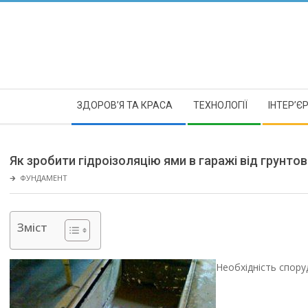
Skip
to
content
Secondary
ЗДОРОВ’Я ТА КРАСА
ТЕХНОЛОГІЇ
ІНТЕР’Є
Navigation
Menu
Як зробити гідроізоляцію ями в гаражі від грунт
🡲
ФУНДАМЕНТ
Зміст
Необхідність спору