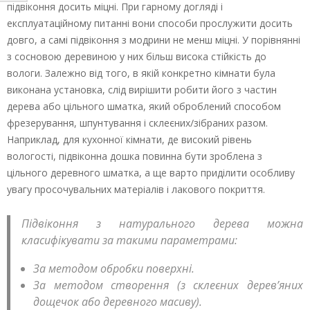
підвіконня досить міцні. При гарному догляді і
експлуатаційному питанні вони способи прослужити досить
довго, а самі підвіконня з модрини не менш міцні. У порівнянні
з сосновою деревиною у них більш висока стійкість до
вологи. Залежно від того, в якій конкретно кімнати була
виконана установка, слід вирішити робити його з частин
дерева або цільного шматка, який оброблений способом
фрезерування, шпунтування і склеєних/зібраних разом.
Наприклад, для кухонної кімнати, де високий рівень
вологості, підвіконна дошка повинна бути зроблена з
цільного деревного шматка, а ще варто приділити особливу
увагу просочувальних матеріалів і лакового покриття.
Підвіконня з натурального дерева можна
класифікувати за такими параметрами:
За методом обробки поверхні.
За методом створення (з склеєних дерев’яних
дощечок або деревного масиву).