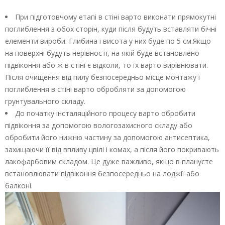
При підготовчому етапі в стіні варто виконати прямокутні
поглиблення з обох сторін, куди після будуть вставляти бічні
елементи вироби. Глибина і висота у них буде по 5 см.Якщо
на поверхні будуть нерівності, на якій буде встановлено
підвіконня або ж в стіні є відколи, то їх варто вирівнювати.
Після очищення від пилу безпосередньо місце монтажу і
поглиблення в стіні варто обробляти за допомогою
грунтувального складу.
До початку інсталяційного процесу варто обробити
підвіконня за допомогою вологозахисного складу або
обробити його нижню частину за допомогою антисептика,
захищаючи її від впливу цвілі і комах, а після його покривають
лакофарбовим складом. Це дуже важливо, якщо в плануєте
встановлювати підвіконня безпосередньо на лоджії або
балконі.