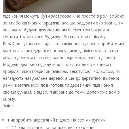
підвіконня можуть бути застосовані не просто в ролі робочої
зони або квіткових горщиків, але ще радувати око зовнішнім
виглядом, будучи декоративним елементом і окремої
кімнати, і заміського будинку або квартири в цілому.
Вкрай вишукано виглядають підвіконня з дерева, зробити які
можна з різних деревних порід у вигляді цілісного полотна
або за допомогою склеювання окремих планок з дерева.
Модель ідеально підійдуть для пластикового віконного
профілю, який покритий плівкою, текстурою і кольором, які
нагадують натуральне дерево, а ще до дерев’яної віконної
рами. Розглянемо, як виготовити дерев’яний підвіконня
своїми руками, а відео, підібране до теми, допоможе вам в
цьому.
Зміст:
1 Як зробити дерев’яний підвіконня своїми руками
1.1 Класифікація та порядок виготовлення