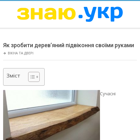
Skip
to
content
ЗНАЮ
Secondary
Navigation
Як зробити дерев’яний підвіконня своїми руками
Menu
🡲
ВІКНА ТА ДВЕРІ
Зміст
Сучасні