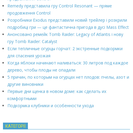
Remedy представила гру Control Resonant — пряме
продовження Control
Розробники Exodus представили новий трейлер і розкрили
подробиці гри — це фантастична пригода в дусі Mass Effect
Анонсовано ремейк Tomb Raider: Legacy of Atlantis і нову
гру Tomb Raider: Catalyst
Если тепличные огурцы горчат: 2 экстренные подкормки
для спасения урожая
Когда яблоки начинают наливаться: 30 литров под каждое
дерево, чтобы плоды не опадали
5 причин, по которым на огурцах нет плодов: пчелы, азот и
другие виновники
Первые дни щенка в новом доме: как сделать их
комфортными
Подкормка клубники и особенности ухода
КАТЕГОРІЇ