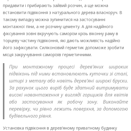
придавити і прибирають зайвий розчин, а ще можна
встановити підвіконня з натурального дерева власноруч. В
такому випадку можна зупинитися на застосуванні
монтажної піни, а не розчину цементу. А для надійного
фіксування зовні вкручують саморізи крізь віконну раму в
торцеву частину підвіконня, які дають можливість надійно
його зафіксувати. Силіконовий герметик допоможе зробити
місця закручування саморізів герметичними.
При монтажному процесі дерев’яних широких
підвіконь під ними встановлюють куточки зі сталі,
штирі з металу або навіть дерев’яні широкі бруски.
За рахунок цього виріб буде здатний витримувати
високі навантаження у вигляді горщиків для квітів
або застосування як робочу зону. Виконайте
перевірку, чи рівно лежить поверхня, за допомогою
будівельного рівня.
Установка підвіконня в дерев’яному приватному будинку