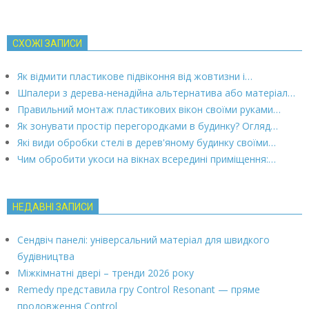
СХОЖІ ЗАПИСИ
Як відмити пластикове підвіконня від жовтизни і…
Шпалери з дерева-ненадійна альтернатива або матеріал…
Правильний монтаж пластикових вікон своїми руками…
Як зонувати простір перегородками в будинку? Огляд…
Які види обробки стелі в дерев'яному будинку своїми…
Чим обробити укоси на вікнах всередині приміщення:…
НЕДАВНІ ЗАПИСИ
Сендвіч панелі: універсальний матеріал для швидкого
будівництва
Міжкімнатні двері – тренди 2026 року
Remedy представила гру Control Resonant — пряме
продовження Control