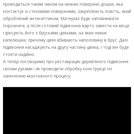
проводиться таким чином-на нижню поверхню дошки, яка
контактує зі стіновими поверхнями, закріплюють повсть, який
оброблений антисептиком. Матеріал буде заповнювати
порожнечі, а після готовий підвіконня варто завести на місце
і фіксують його з брусками цвяхами, на яких немає
капелюшки, причому цвях вбивають наполовину в брус. Далі
підвіконня насаджують на другу частину цвяха, і тоді він буде
стояти надійно.
А тепер поговоримо про реставрацію дерев’яного підвіконня
своїми руками і як проводити обробку конструкції по
закінченню монтажного процесу.