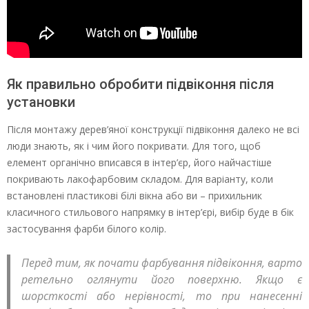
Як правильно обробити підвіконня після
установки
Після монтажу дерев’яної конструкції підвіконня далеко не всі
люди знають, як і чим його покривати. Для того, щоб
елемент органічно вписався в інтер’єр, його найчастіше
покривають лакофарбовим складом. Для варіанту, коли
встановлені пластикові білі вікна або ви – прихильник
класичного стильового напрямку в інтер’єрі, вибір буде в бік
застосування фарби білого колір.
Перед тим, як почати фарбування підвіконня, варто
ретельно оглянути його поверхню. Якщо є
шорсткості або нерівності, то при нанесенні