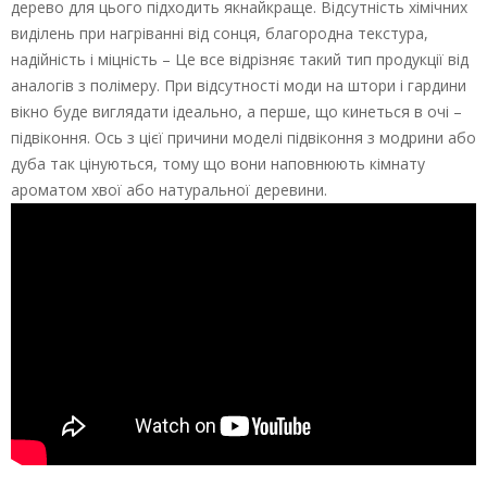
дерево для цього підходить якнайкраще. Відсутність хімічних
виділень при нагріванні від сонця, благородна текстура,
надійність і міцність – Це все відрізняє такий тип продукції від
аналогів з полімеру. При відсутності моди на штори і гардини
вікно буде виглядати ідеально, а перше, що кинеться в очі –
підвіконня. Ось з цієї причини моделі підвіконня з модрини або
дуба так цінуються, тому що вони наповнюють кімнату
ароматом хвої або натуральної деревини.