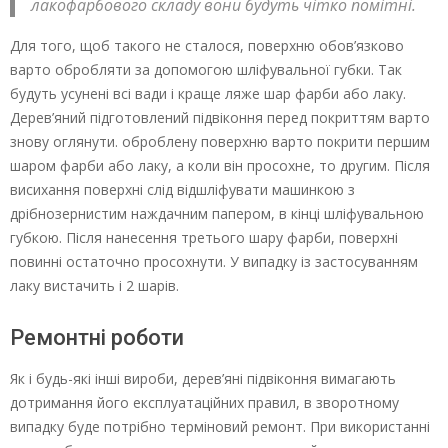
лакофарбового складу вони будуть чітко помітні.
Для того, щоб такого не сталося, поверхню обов’язково
варто обробляти за допомогою шліфувальної губки. Так
будуть усунені всі вади і краще ляже шар фарби або лаку.
Дерев’яний підготовлений підвіконня перед покриттям варто
знову оглянути. оброблену поверхню варто покрити першим
шаром фарби або лаку, а коли він просохне, то другим. Після
висихання поверхні слід відшліфувати машинкою з
дрібнозернистим наждачним папером, в кінці шліфувальною
губкою. Після нанесення третього шару фарби, поверхні
повинні остаточно просохнути. У випадку із застосуванням
лаку вистачить і 2 шарів.
Ремонтні роботи
Як і будь-які інші вироби, дерев’яні підвіконня вимагають
дотримання його експлуатаційних правил, в зворотному
випадку буде потрібно терміновий ремонт. При використанні