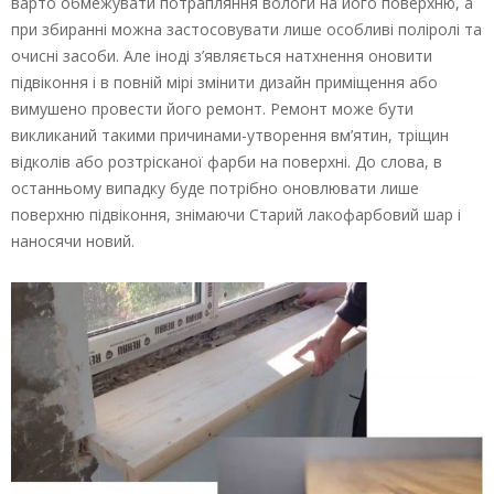
варто обмежувати потрапляння вологи на його поверхню, а
при збиранні можна застосовувати лише особливі поліролі та
очисні засоби. Але іноді з’являється натхнення оновити
підвіконня і в повній мірі змінити дизайн приміщення або
вимушено провести його ремонт. Ремонт може бути
викликаний такими причинами-утворення вм’ятин, тріщин
відколів або розтрісканої фарби на поверхні. До слова, в
останньому випадку буде потрібно оновлювати лише
поверхню підвіконня, знімаючи Старий лакофарбовий шар і
наносячи новий.