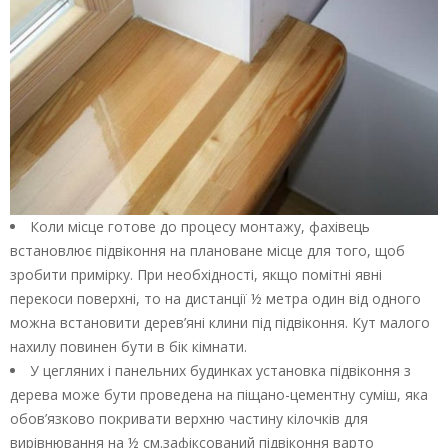
Коли місце готове до процесу монтажу, фахівець
встановлює підвіконня на плановане місце для того, щоб
зробити примірку. При необхідності, якщо помітні явні
перекоси поверхні, то на дистанції ½ метра один від одного
можна встановити дерев’яні клини під підвіконня. Кут малого
нахилу повинен бути в бік кімнати.
У цегляних і панельних будинках установка підвіконня з
дерева може бути проведена на піщано-цементну суміш, яка
обов’язково покривати верхню частину кілочків для
вирівнювання на ½ см.зафіксований підвіконня варто