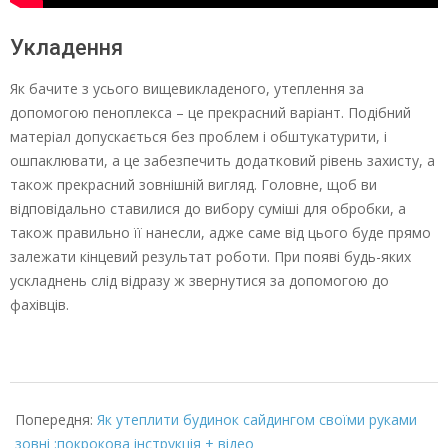
Укладення
Як бачите з усього вищевикладеного, утеплення за
допомогою пеноплекса – це прекрасний варіант. Подібний
матеріал допускається без проблем і обштукатурити, і
ошпаклювати, а це забезпечить додатковий рівень захисту, а
також прекрасний зовнішній вигляд. Головне, щоб ви
відповідально ставилися до вибору суміші для обробки, а
також правильно її нанесли, адже саме від цього буде прямо
залежати кінцевий результат роботи. При появі будь-яких
ускладнень слід відразу ж звернутися за допомогою до
фахівців.
2022-
01-
Попередня:
Як утеплити будинок сайдингом своїми руками
29
зовні :покрокова інструкція + відео