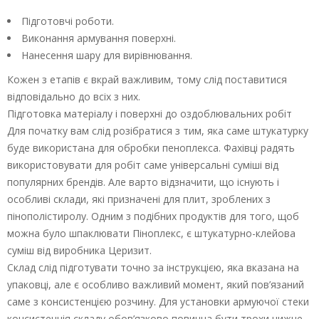
Підготовчі роботи.
Виконання армування поверхні.
Нанесення шару для вирівнювання.
Кожен з етапів є вкрай важливим, тому слід поставитися
відповідально до всіх з них.
Підготовка матеріалу і поверхні до оздоблювальних робіт
Для початку вам слід розібратися з тим, яка саме штукатурку
буде використана для обробки пеноплекса. Фахівці радять
використовувати для робіт саме універсальні суміші від
популярних брендів. Але варто відзначити, що існують і
особливі склади, які призначені для плит, зроблених з
пінополістиролу. Одним з подібних продуктів для того, щоб
можна було шпаклювати Піноплекс, є штукатурно-клейова
суміш від виробника Церизит.
Склад слід підготувати точно за інструкцією, яка вказана на
упаковці, але є особливо важливий момент, який пов’язаний
саме з консистенцією розчину. Для установки армуючої стеки
консистенція складу обов’язково повинна бути трохи нижче,