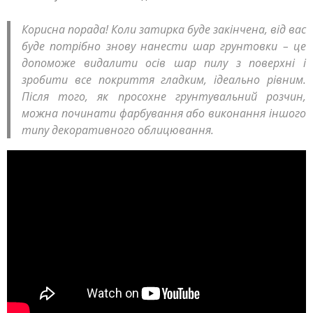
Корисна порада! Коли затирка буде закінчена, від вас
буде потрібно знову нанести шар грунтовки – це
допоможе видалити осів шар пилу з поверхні і
зробити все покриття гладким, ідеально рівним.
Після того, як просохне грунтувальний розчин,
можна починати фарбування або виконання іншого
типу декоративного облицювання.