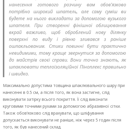
нанесення готового розчину вам обов’язково
потрібно широкий шпатель, але саму суміш ви
будете на нього викладати за допомогою вузького
шпателя. При створенні фінішної облицювання
вкрай важливо, щоб оброблений нову ділянку
поверхні по виду і рівню зливався з раніше
ошпакльованим. Стики повинні бути практично
невидимими, тому краще звернутися за допомогою
до майстрів своєї справи. Вони точно знають, як
шпаклювати теплоізоляційної Піноплекс правильно
і швидко.
Максимально допустима товщина шпаклювального шару при
нанесенні в 0.5 см, а після того, як вона застигне, слід
виконувати затірку всього покриття. Її слід виконати
круговими точними рухами за допомогою абразивної сітки.
Також обов’язково слід врахувати, що шліфування
допускається виконувати не раніше, ніж через 5 годин після
того, як був нанесений склад.