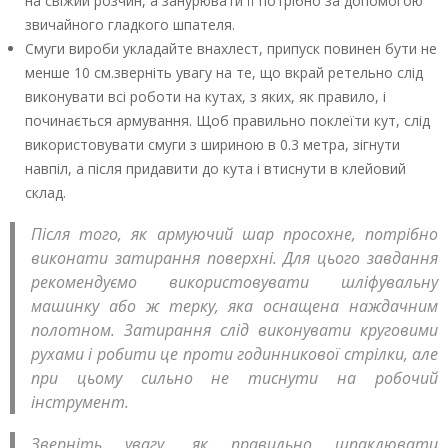
на свіжий розчин, а занурювати її потрібно за допомогою
звичайного гладкого шпателя.
Смуги вироби укладайте внахлест, припуск повинен бути не
менше 10 см.зверніть увагу на те, що вкрай ретельно слід
виконувати всі роботи на кутах, з яких, як правило, і
починається армування. Щоб правильно поклеїти кут, слід
використовувати смуги з шириною в 0.3 метра, зігнути
навпіл, а після придавити до кута і втиснути в клейовий
склад.
Після того, як армуючий шар просохне, потрібно
виконати затирання поверхні. Для цього завдання
рекомендуємо використовувати шліфувальну
машинку або ж терку, яка оснащена наждачним
полотном. Затирання слід виконувати круговими
рухами і робити це проти годинникової стрілки, але
при цьому сильно не тиснути на робочий
інструмент.
Зверніть увагу, як правильно шпаклювати