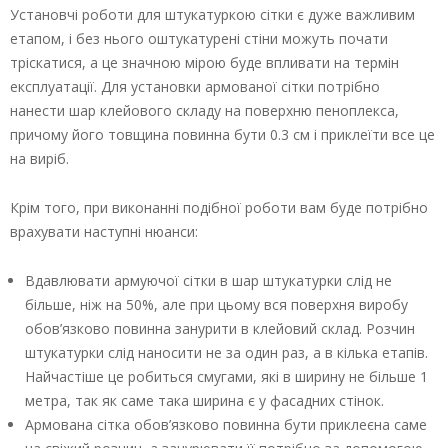
Установчі роботи для штукатуркою сітки є дуже важливим
етапом, і без нього оштукатурені стіни можуть почати
тріскатися, а це значною мірою буде впливати на термін
експлуатації. Для установки армованої сітки потрібно
нанести шар клейового складу на поверхню пеноплекса,
причому його товщина повинна бути 0.3 см і приклеїти все це
на виріб.
Крім того, при виконанні подібної роботи вам буде потрібно
врахувати наступні нюанси:
Вдавлювати армуючої сітки в шар штукатурки слід не
більше, ніж на 50%, але при цьому вся поверхня виробу
обов’язково повинна занурити в клейовий склад. Розчин
штукатурки слід наносити не за один раз, а в кілька етапів.
Найчастіше це робиться смугами, які в ширину не більше 1
метра, так як саме така ширина є у фасадних стінок.
Армована сітка обов’язково повинна бути приклеєна саме