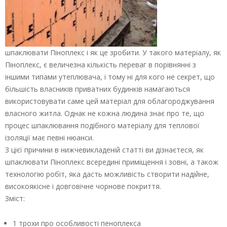
шпаклювати Піноплекс і як це зробити. У такого матеріалу, як
Піноплекс, є величезна кількість переваг в порівнянні з
іншими типами утеплювача, і тому ні для кого не секрет, що
більшість власників приватних будинків намагаються
використовувати саме цей матеріал для облагороджування
власного житла. Однак не кожна людина знає про те, що
процес шпаклювання подібного матеріалу для теплової
ізоляції має певні нюанси.
З цієї причини в нижчевикладеній статті ви дізнаєтеся, як
шпаклювати Піноплекс всередині приміщення і зовні, а також
технологію робіт, яка дасть можливість створити надійне,
високоякісне і довговічне чорнове покриття.
Зміст:
1 трохи про особливості пеноплекса