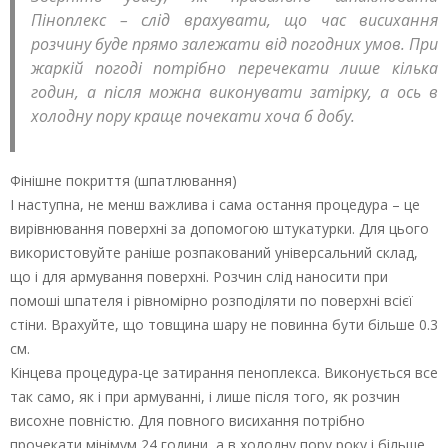
Піноплекс – слід врахувати, що час висихання
розчину буде прямо залежати від погодних умов. При
жаркій погоді потрібно перечекати лише кілька
годин, а після можна виконувати затірку, а ось в
холодну пору краще почекати хоча б добу.
Фінішне покриття (шпатлювання)
І наступна, не менш важлива і сама остання процедура – це
вирівнювання поверхні за допомогою штукатурки. Для цього
використовуйте раніше розпакований універсальний склад,
що і для армування поверхні. Розчин слід наносити при
помоші шпателя і рівномірно розподіляти по поверхні всієї
стіни. Врахуйте, що товщина шару не повинна бути більше 0.3
см.
Кінцева процедура-це затирання пеноплекса. Виконується все
так само, як і при армуванні, і лише після того, як розчин
висохне повністю. Для повного висихання потрібно
прочекати мінімум 24 години, а в холодну пору року і більше.