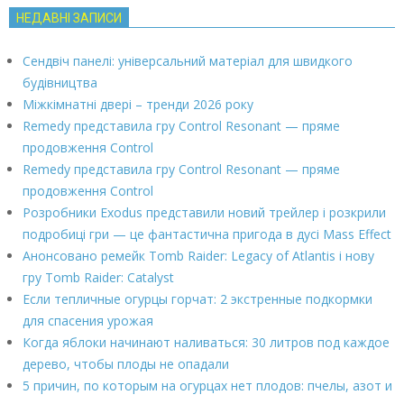
НЕДАВНІ ЗАПИСИ
Сендвіч панелі: універсальний матеріал для швидкого
будівництва
Міжкімнатні двері – тренди 2026 року
Remedy представила гру Control Resonant — пряме
продовження Control
Remedy представила гру Control Resonant — пряме
продовження Control
Розробники Exodus представили новий трейлер і розкрили
подробиці гри — це фантастична пригода в дусі Mass Effect
Анонсовано ремейк Tomb Raider: Legacy of Atlantis і нову
гру Tomb Raider: Catalyst
Если тепличные огурцы горчат: 2 экстренные подкормки
для спасения урожая
Когда яблоки начинают наливаться: 30 литров под каждое
дерево, чтобы плоды не опадали
5 причин, по которым на огурцах нет плодов: пчелы, азот и