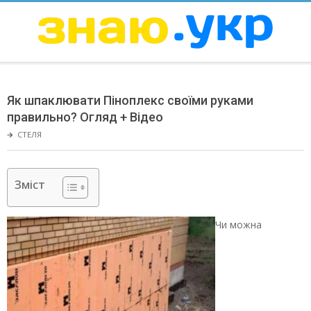
Skip
to
content
ЗНАЮ
Secondary
Navigation
Як шпаклювати Піноплекс своїми руками
Menu
правильно? Огляд + Відео
🡲
СТЕЛЯ
Зміст
Чи можна