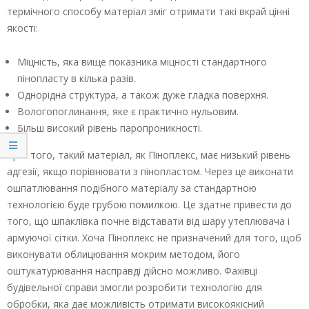
термічного способу матеріал зміг отримати такі вкрай цінні
якості:
Міцність, яка вище показника міцності стандартного
пінопласту в кілька разів.
Однорідна структура, а також дуже гладка поверхня.
Вологопоглинання, яке є практично нульовим.
Більш високий рівень паропроникності.
Крім того, такий матеріал, як Піноплекс, має низький рівень
адгезії, якщо порівнювати з пінопластом. Через це виконати
ошпатлювання подібного матеріалу за стандартною
технологією буде грубою помилкою. Це здатне привести до
того, що шпаклівка почне відставати від шару утеплювача і
армуючої сітки. Хоча Піноплекс не призначений для того, щоб
виконувати облицювання мокрим методом, його
оштукатурювання насправді дійсно можливо. Фахівці
будівельної справи змогли розробити технологію для
обробки, яка дає можливість отримати високоякісний