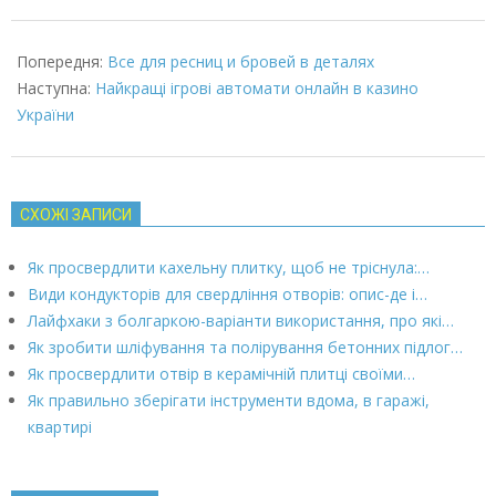
2023-
02-
Попередня:
Все для ресниц и бровей в деталях
24
Наступна:
Найкращі ігрові автомати онлайн в казино
України
СХОЖІ ЗАПИСИ
Як просвердлити кахельну плитку, щоб не тріснула:…
Види кондукторів для свердління отворів: опис-де і…
Лайфхаки з болгаркою-варіанти використання, про які…
Як зробити шліфування та полірування бетонних підлог…
Як просвердлити отвір в керамічній плитці своїми…
Як правильно зберігати інструменти вдома, в гаражі,
квартирі