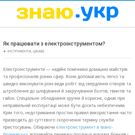
Skip
to
content
ЗНАЮ
Secondary
Navigation
Як працювати з електроінструментом?
Menu
🡲
ІНСТРУМЕНТИ
,
ЦІКАВЕ
Електроінструменти — надійні помічники домашніх майстрів
та професіоналів різних сфер. Вони допомагають легко та
швидко виконувати різні види робіт: від свердління отворів та
штроблення до шліфування й закручування болтів, гвинтів та
гайок. Спеціальне обладнання зручне й корисне, однак при
неправильній експлуатації може бути досить небезпечним.
Крім того, недотримання простих правил використання часто
призводить до суттєвого скорочення терміну служби
пристосувань. Обираючи
електроінструмент в Івано-
Франківську
, віддавайте перевагу продукції відомих брендів і