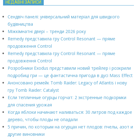
НЕДАВНІ ЗАПИСИ
Сендвіч панелі: універсальний матеріал для швидкого
будівництва
Міжкімнатні двері – тренди 2026 року
Remedy представила гру Control Resonant — пряме
продовження Control
Remedy представила гру Control Resonant — пряме
продовження Control
Розробники Exodus представили новий трейлер і розкрили
подробиці гри — це фантастична пригода в дусі Mass Effect
Анонсовано ремейк Tomb Raider: Legacy of Atlantis і нову
гру Tomb Raider: Catalyst
Если тепличные огурцы горчат: 2 экстренные подкормки
для спасения урожая
Когда яблоки начинают наливаться: 30 литров под каждое
дерево, чтобы плоды не опадали
5 причин, по которым на огурцах нет плодов: пчелы, азот и
другие виновники