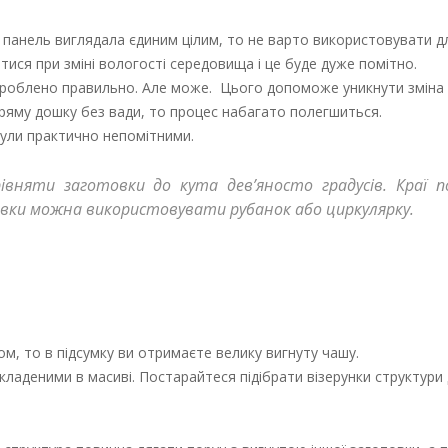
 панель виглядала єдиним цілим, то не варто використовувати д
ся при зміні вологості середовища і це буде дуже помітно.
 зроблено правильно. Але може. Цього допоможе уникнути зміна
 пряму дошку без вади, то процес набагато полегшиться.
ули практично непомітними.
вняти заготовки до кута дев’яносто градусів. Краї п
товки можна використовувати рубанок або циркулярку.
, то в підсумку ви отримаєте велику вигнуту чашу.
ладеними в масиві. Постарайтеся підібрати візерунки структури