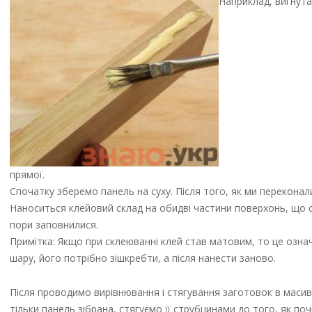
Наприклад, вигнута
прямої.
Спочатку зберемо панель на суху. Після того, як ми переконал
Наноситься клейовий склад на обидві частини поверхонь, що ск
пори заповнилися.
Примітка: Якщо при склеюванні клей став матовим, то це означа
шару, його потрібно зішкребти, а після нанести заново.
Після проводимо вирівнювання і стягування заготовок в масив
тільки панель зібрана, стягуємо її струбцинами до того, як 