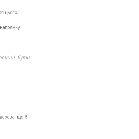
ля цього
 напрямку
овинні бути
 дерева, що б