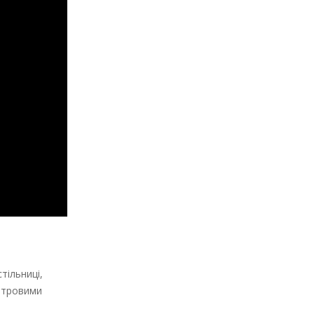
тільниці,
ентровими