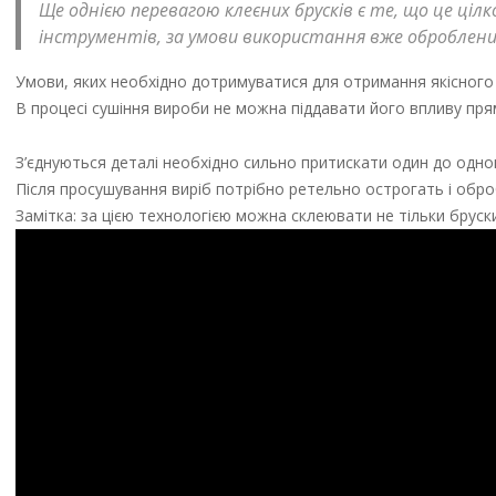
Ще однією перевагою клеєних брусків є те, що це ці
інструментів, за умови використання вже оброблених
Умови, яких необхідно дотримуватися для отримання якісного
В процесі сушіння вироби не можна піддавати його впливу пря
З’єднуються деталі необхідно сильно притискати один до одн
Після просушування виріб потрібно ретельно острогать і обр
Замітка: за цією технологією можна склеювати не тільки бруск