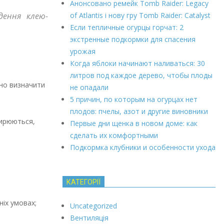
Анонсовано ремейк Tomb Raider: Legacy
of Atlantis і нову гру Tomb Raider: Catalyst
дення клею-
Если тепличные огурцы горчат: 2
экстренные подкормки для спасения
урожая
Когда яблоки начинают наливаться: 30
литров под каждое дерево, чтобы плоды
бно визначити
не опадали
5 причин, по которым на огурцах нет
плодов: пчелы, азот и другие виновники
жирюються,
Первые дни щенка в новом доме: как
сделать их комфортными
Подкормка клубники и особенности ухода
КАТЕГОРІЇ
ніх умовах;
Uncategorized
Вентиляція