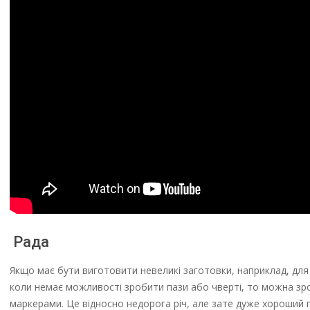
Рада
Якщо має бути виготовити невеликі заготовки, наприклад, для 
коли немає можливості зробити пази або чверті, то можна зро
маркерами. Це відносно недорога річ, але зате дуже хороший 