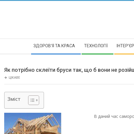
Skip
to
content
Secondary
ЗДОРОВ’Я ТА КРАСА
ТЕХНОЛОГІЇ
ІНТЕР’Є
Navigation
Menu
Як потрібно склеїти бруси так, що б вони не розі
🡲
ЦІКАВЕ
Зміст
В даний час саморо