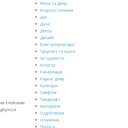
Вікна та двері
Водопостачання
Дах
Дача
Декор
Дизайн
Електропроводка
Здоров'я та краса
Інструменти
Інтер'єр
Каналізація
Каркас дому
Кулінарія
ЛайфХак
Ландшафт
ним клейовим
Матеріали
ідбулося
Оздоблення
Опалення
Підлога