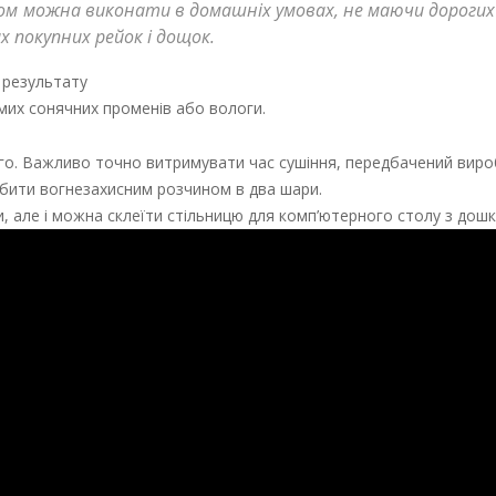
лком можна виконати в домашніх умовах, не маючи дорогих
 покупних рейок і дощок.
 результату
мих сонячних променів або вологи.
ого. Важливо точно витримувати час сушіння, передбачений вир
обити вогнезахисним розчином в два шари.
и, але і можна склеїти стільницю для комп’ютерного столу з дошк