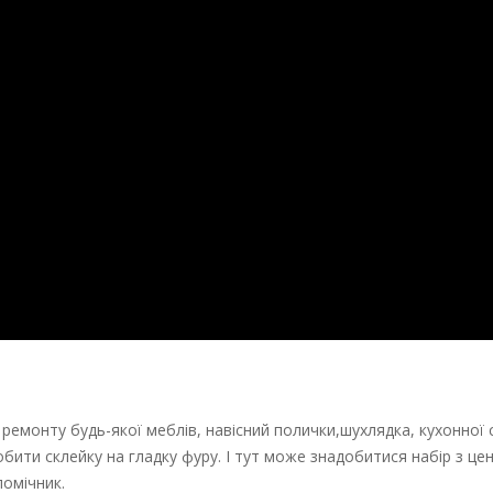
ремонту будь-якої меблів, навісний полички,шухлядка, кухонної с
бити склейку на гладку фуру. І тут може знадобитися набір з ц
помічник.