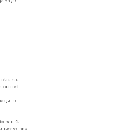
пряма до
в’язкість.
нні і всі
ня цього
вності. Як
ти тиск уздовж