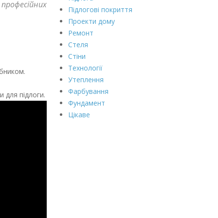
 професійних
Підлогові покриття
Проекти дому
Ремонт
Стеля
Стіни
Технології
обником.
Утеплення
Фарбування
и для підлоги.
Фундамент
Цікаве