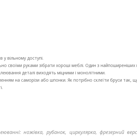
в у вільному доступі.
льно своїми руками зібрати хороші меблі. Один з найпоширеніших
склеювання деталі виходять міцними і монолітними.
енням на саморізи або шпонки. Як потрібно склеїти бруси так, щ
і.
юванні: ножівка, рубанок, циркулярка, фрезерний вер