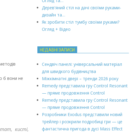
Огляд та…
Дерев'яний стіл на дачі своїми руками-
дизайн та…
Як зробити стіл тумбу своїми руками?
Огляд + Відео
НЕДАВНІ ЗАПИСИ
 методів
Сендвіч панелі: універсальний матеріал
для швидкого будівництва
о б вони не
Міжкімнатні двері – тренди 2026 року
Remedy представила гру Control Resonant
— пряме продовження Control
Remedy представила гру Control Resonant
— пряме продовження Control
Розробники Exodus представили новий
трейлер і розкрили подробиці гри — це
фантастична пригода в дусі Mass Effect
стат, кисті,