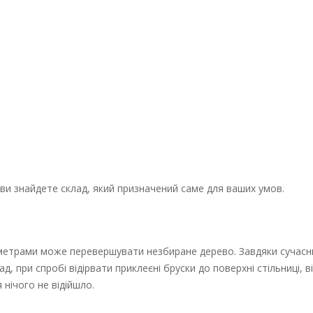
 ви знайдете склад, який призначений саме для ваших умов.
раметрами може перевершувати незбиране дерево. Завдяки сучас
, при спробі відірвати приклеєні бруски до поверхні стільниці, в
 нічого не відійшло.