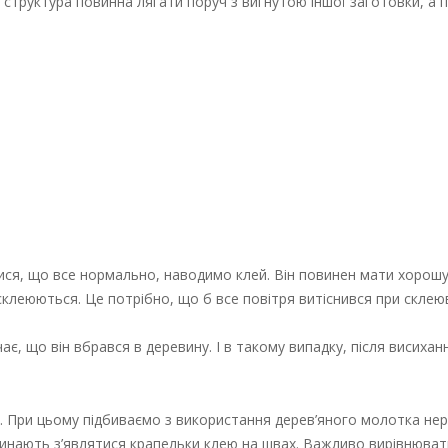
 структура повинна лягати поруч з вигнутою іншої заготовки, а 
ися, що все нормально, наводимо клей. Він повинен мати хорошу 
леюються. Це потрібно, що б все повітря витіснився при склеюва
є, що він вбрався в деревину. І в такому випадку, після висихан
. При цьому підбиваємо з використання дерев’яного молотка нері
починають з’являтися крапельки клею на швах. Важливо вирівнюва