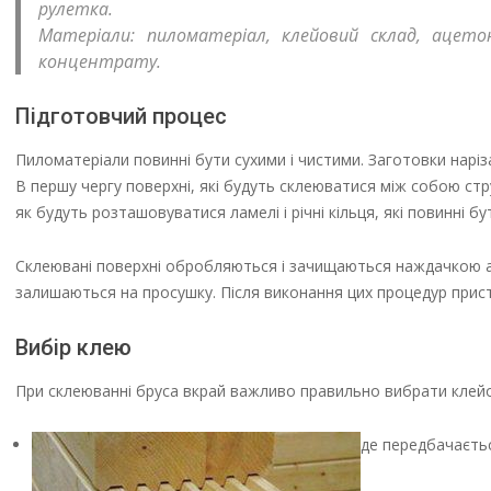
рулетка.
Матеріали: пиломатеріал, клейовий склад, ацет
концентрату.
Підготовчий процес
Пиломатеріали повинні бути сухими і чистими. Заготовки наріз
В першу чергу поверхні, які будуть склеюватися між собою ст
як будуть розташовуватися ламелі і річні кільця, які повинні бу
Склеювані поверхні обробляються і зачищаються наждачкою а
залишаються на просушку. Після виконання цих процедур при
Вибір клею
При склеюванні бруса вкрай важливо правильно вибрати клейов
де передбачаєтьс