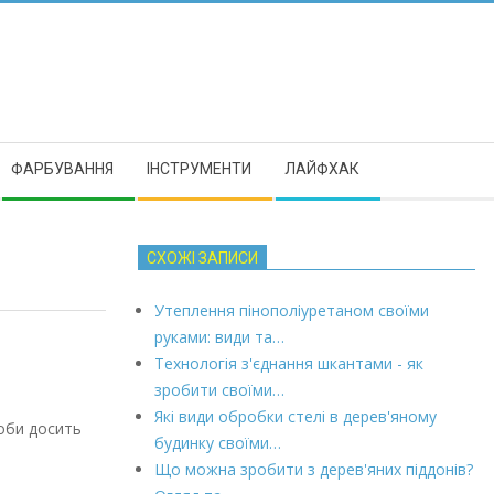
ФАРБУВАННЯ
ІНСТРУМЕНТИ
ЛАЙФХАК
СХОЖІ ЗАПИСИ
Утеплення пінополіуретаном своїми
руками: види та…
Технологія з'єднання шкантами - як
зробити своїми…
Які види обробки стелі в дерев'яному
роби досить
будинку своїми…
Що можна зробити з дерев'яних піддонів?