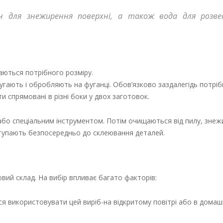
он для знежирення поверхні, а також вода для розве
аються потрібного розміру.
ругають і обробляють на фуганці. Обов’язково заздалегідь потрі
ти спрямовані в різні боки у двох заготовок.
бо спеціальним інструментом. Потім очищаються від пилу, зне
ступають безпосередньо до склеювання деталей.
ий склад. На вибір впливає багато факторів:
я використовувати цей виріб-на відкритому повітрі або в домаш