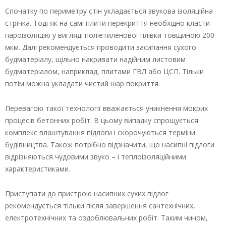
Спочатку по периметру стін укладається звукова ізоляційна
стрічка. Тоді як на самі плити перекриття необхідно класти
пароізоляцію у вигляді поліетиленової плівки товщиною 200
мкм. Далі рекомендується проводити засипання сухого
будматеріалу, щільно накривати надійним листовим
будматеріалом, наприклад, плитами ГВЛ або ЦСП. Тільки
потім можна укладати чистий шар покриття.
Перевагою такої технології вважається уникнення мокрих
процесів бетонних робіт. В цьому випадку спрощується
комплекс влаштування підлоги і скорочуються терміни
будівництва. Також потрібно відзначити, що насипні підлоги
відрізняються чудовими звуко – і теплоізоляційними
характеристиками.
Приступати до пристрою насипних сухих підлог
рекомендується тільки після завершення сантехнічних,
електротехнічних та оздоблювальних робіт. Таким чином,