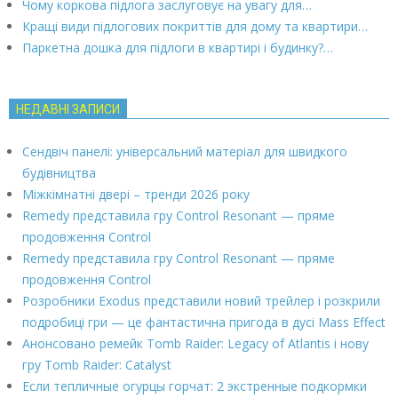
Чому коркова підлога заслуговує на увагу для…
Кращі види підлогових покриттів для дому та квартири…
Паркетна дошка для підлоги в квартирі і будинку?…
НЕДАВНІ ЗАПИСИ
Сендвіч панелі: універсальний матеріал для швидкого
будівництва
Міжкімнатні двері – тренди 2026 року
Remedy представила гру Control Resonant — пряме
продовження Control
Remedy представила гру Control Resonant — пряме
продовження Control
Розробники Exodus представили новий трейлер і розкрили
подробиці гри — це фантастична пригода в дусі Mass Effect
Анонсовано ремейк Tomb Raider: Legacy of Atlantis і нову
гру Tomb Raider: Catalyst
Если тепличные огурцы горчат: 2 экстренные подкормки