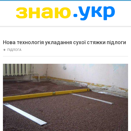
Skip
to
content
ЗНАЮ
Secondary
Navigation
Нова технологія укладання сухої стяжки підлоги
Menu
🡲
ПІДЛОГА