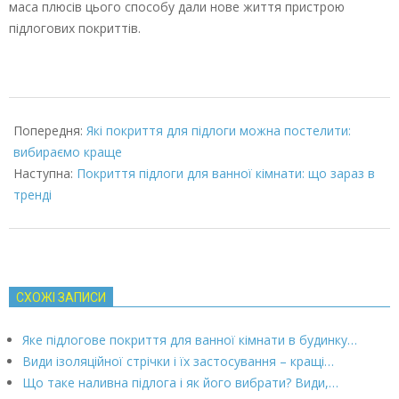
маса плюсів цього способу дали нове життя пристрою
підлогових покриттів.
2022-
07-
Попередня:
Які покриття для підлоги можна постелити:
05
вибираємо краще
Наступна:
Покриття підлоги для ванної кімнати: що зараз в
тренді
СХОЖІ ЗАПИСИ
Яке підлогове покриття для ванної кімнати в будинку…
Види ізоляційної стрічки і їх застосування – кращі…
Що таке наливна підлога і як його вибрати? Види,…