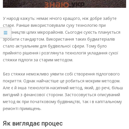
У народі кажуть: немає нічого кращого, ніж добре забуте
старе. Раніше використовували суху технологію при
будівництві цілих мікрорайонів. Сьогодні сухість планується
зробити стандартом. Використання таких будматеріалів
стало актуальним для будівельної сфери. Тому було
прийнято рішення і розглянута технологія укладання сухої
стяжки підлоги за старим методом.
Без стяжки неможливо уявити собі створення підлогового
покриття. Однак найчастіше це робиться мокрим методом.
Але є й інша технологія-насипний метод, який, до речі, більш
вигідний з фінансової сторони. Застосовується описуваний
метод як при початковому будівництві, так і в капітальному
ремонті приміщень.
Як виглядає процес