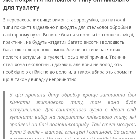
для туалету
З перерахованих вище вимог стає зрозуміло, що натяжні
типи покриттів ідеально підходять для стельової обробки в
санітарному вузлі. Вони не бояться вологи і затоплень, міцні,
практичні, не будуть «з’їдати» багато висоти і володіють
багатою кольоровою гамою. Але не всі типи натяжних
полотен актуальні в туалеті, і ось з якої причини. Тканинні
стелі хоча і екологічні, і дихаючі, але вони не володіють
необхідною стійкістю до вологи, а також вбирають аромати,
що в такому випадку неприйнятно.
З цієї причини дану обробку краще залишити для
кімнати житлового типу, там вона буде
актуальніше. Для санітарного вузла в ідеалі слід
зупинити вибір на покриттях плівкового типу, які
зроблені на базі полівінілхлориду. Такі стелі можуть
бути 3 видів – матові, глянцеві і сатинові. За своїми