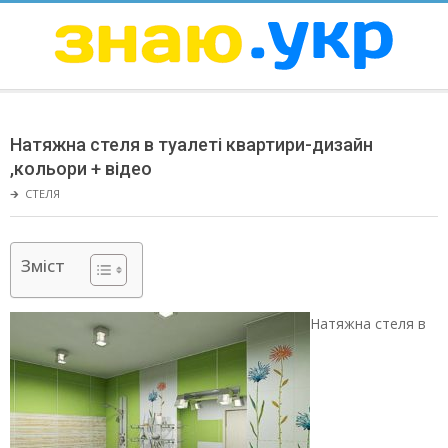
Skip
to
content
ЗНАЮ
Secondary
Navigation
Натяжна стеля в туалеті квартири-дизайн
Menu
,кольори + відео
🡲
СТЕЛЯ
Зміст
Натяжна стеля в