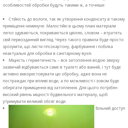
особливостей обробки будуть такими ж, а точніше:
Стійкість до вологи, так як утворення конденсату в такому
приміщенні неминуче. Малостійкі в цьому плані матеріали
легко здуваються, покриваються цвіллю, словом – втратять
свій первозданний вигляд. Через такого правила буде просто
зрозуміти, що листи гіпсокартону, фарбування і побілка
неактуальні для обробки в санітарному вузлі.
Міцність і герметичність – все затоплення водою зверху
зазвичай відбуваються саме в туалеті або ванній, і тут буде
активно використовувати цю обробку, адже вона не
постраждає при впливі води, а по можливості і зовсім буде
оберігати приміщення від затоплення. Для цього потрібен
високий рівень міцності будівельного матеріалу, щоб
утримувати великий обсяг води.
Вільний доступ