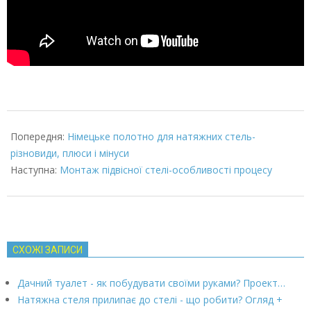
2022-
01-
Попередня:
Німецьке полотно для натяжних стель-
29
різновиди, плюси і мінуси
Наступна:
Монтаж підвісної стелі-особливості процесу
СХОЖІ ЗАПИСИ
Дачний туалет - як побудувати своїми руками? Проект…
Натяжна стеля прилипає до стелі - що робити? Огляд +