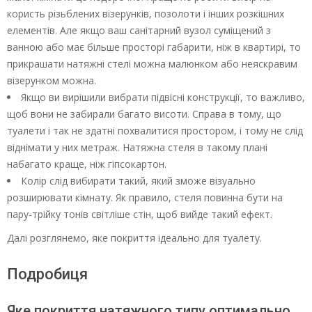
користь різьблених візерунків, позолоти і інших розкішних
елементів. Але якщо ваш санітарний вузол суміщений з
ванною або має більше просторі габарити, ніж в квартирі, то
прикрашати натяжні стелі можна малюнком або неяскравим
візерунком можна.
Якщо ви вирішили вибрати підвісні конструкції, то важливо,
щоб вони не забирали багато висоти. Справа в тому, що
туалети і так не здатні похвалитися простором, і тому не слід
віднімати у них метраж. Натяжна стеля в такому плані
набагато краще, ніж гіпсокартон.
Колір слід вибирати такий, який зможе візуально
розширювати кімнату. Як правило, стеля повинна бути на
пару-трійку тонів світліше стін, щоб вийде такий ефект.
Далі розглянемо, яке покриття ідеально для туалету.
Подробиця
Яке покриття натяжного типу оптимально