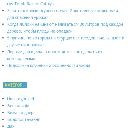
гру Tomb Raider: Catalyst
Если тепличные огурцы горчат: 2 экстренные подкормки
для спасения урожая
Когда яблоки начинают наливаться: 30 литров под каждое
дерево, чтобы плоды не опадали
5 причин, по которым на огурцах нет плодов: пчелы, азот и
другие виновники
Первые дни щенка в новом доме: как сделать их
комфортными
Подкормка клубники и особенности ухода
КАТЕГОРІЇ
Uncategorized
Вентиляція
Вікна та двері
Водопостачання
Дах