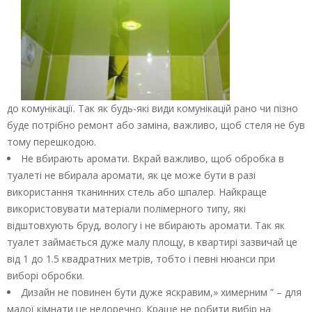
до комунікації. Так як будь-які види комунікацій рано чи пізно
буде потрібно ремонт або заміна, важливо, щоб стеля не був
тому перешкодою.
Не вбирають аромати. Вкрай важливо, щоб обробка в
туалеті не вбирала аромати, як це може бути в разі
використання тканинних стель або шпалер. Найкраще
використовувати матеріали полімерного типу, які
відштовхують бруд, вологу і не вбирають аромати. Так як
туалет займається дуже малу площу, в квартирі зазвичай це
від 1 до 1.5 квадратних метрів, тобто і певні нюанси при
виборі обробки.
Дизайн не повинен бути дуже яскравим,» химерним ” – для
малої кімнати це недоречно. Краще не робити вибір на