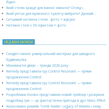
Відео
Який стелю краще для ванної кімнати? Огляд і…
Який унітаз для вуличного туалету вибрати? Дачний…
Ситцевий натяжна стеля : фото + відгуки
Натяжні стелі з 3D ефектом + фото
НЕДАВНІ ЗАПИСИ
Сендвіч панелі: універсальний матеріал для швидкого
будівництва
Міжкімнатні двері – тренди 2026 року
Remedy представила гру Control Resonant — пряме
продовження Control
Remedy представила гру Control Resonant — пряме
продовження Control
Розробники Exodus представили новий трейлер і розкрили
подробиці гри — це фантастична пригода в дусі Mass Effect
Анонсовано ремейк Tomb Raider: Legacy of Atlantis і нову