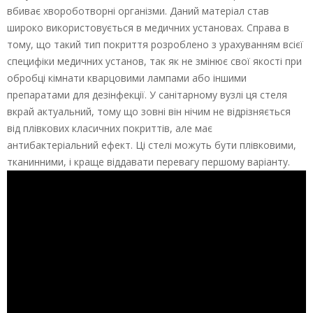
вбиває хвороботворні організми. Даний матеріал став
широко використовується в медичних установах. Справа в
тому, що такий тип покриття розроблено з урахуванням всієї
специфіки медичних установ, так як не змінює свої якості при
обробці кімнати кварцовими лампами або іншими
препаратами для дезінфекції. У санітарному вузлі ця стеля
вкрай актуальний, тому що зовні він нічим не відрізняється
від плівкових класичних покриттів, але має
антибактеріальний ефект. Ці стелі можуть бути плівковими,
тканинними, і краще віддавати перевагу першому варіанту.