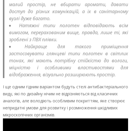
малий простір, не вбирати аромати, давати
доступ до різних комунікацій, а їх в санітарному
вузлі дуже багато.
Натяжні типи полотен відповідають всім
вимогам, перерахованим вище, правда, лише ті, які
зроблені з ПВХ плівки.
Найкраще для такого приміщення
застосовувати глянцеві типи полотен в світлих
тонах, які мають потрібну стійкістю до вологи,
міцністю і особливими властивостями для
відображення, візуально розширюють простір.
І ще одним гідним варіантом будуть стелі антибактеріального
виду, які по дизайну нічим не відрізняються від класичних
аналогів, але володіють особливим покриттям, яке створює
непридатні умови для розвитку і розмноження шкідливих
мікроскопічних організмів.