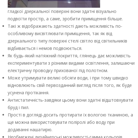
гладкої дзеркальної поверхні вони здатні візуально
подвоїти простір, а саме, зробити приміщення більше.
Такі ж відображають здатності дають можливість по-
особливому висвітлювати приміщення, так як від
дзеркального типу поверхні стелі світло від світильників
відбивається і немов подвоюється.
Як будь-який натяжний покриття, глянець дає можливість
експериментувати з різними видами освітлення, залишаючи
електричну проводку прихованої під полотном.
Може утримувати великі обсяги води, і при тому швидко
відновлюють свій первозданний вигляд після того, як буде
усунена протікання.
Антистатичність-завдяки цьому вони здатні відштовхувати
бруд і пил.
Прості в догляді-досить протирати їх вологою тканиною, а
ще можна використовувати поліролі або воду при
додаванні нашатирю.
Необмежені дизайнерські можливості-гамма кольорів