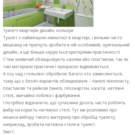
туалеті квартири-дизайн, кольори
Туалет є найменшою кімнатної в квартирі, і вельми часто
мешканці не прагнуть зробити в ній особливий, оригінальний
дизайн, а ще більше керуються критеріями практичності.
Стіни зазвичай облицьовують кахлем або пластиком, так як
такі матеріали практичні і прекрасно відмиваються.
А ось над стельової обробкою багато хто замислюється,
тому що є безліч варіантів облицювання – панелі пінопласту,
пластикові та рейкові панелі, гіпсокартон, касети, натяжні
стелі, звичайна побілка і фарбування.
І потрібно відзначити, що сучасники досить часто роблять
вибір на користь натяжної стелі. Тут ми розповімо про
нюанси вибору такого матеріалу при обробці туалету,
наприклад, зробити натяжна стеля в туалет.
Зміст: