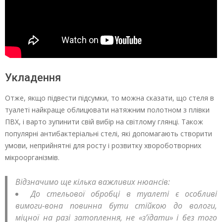
Укладення
Отже, якщо підвести підсумки, то можна сказати, що стеля в
туалеті найкраще облицювати натяжним полотном з плівки
ПВХ, і варто зупинити свій вибір на світлому глянці. Також
популярні антибактеріальні стелі, які допомагають створити
умови, неприйнятні для росту і розвитку хвороботворних
мікроорганізмів.
Відзначимо ще кілька важливих нюансів:
До стельової обробці в туалеті є особливі
вимоги-вона повинна бути стійкою до вологи,
міцної на разі затоплення, не «з’їдати» і без того