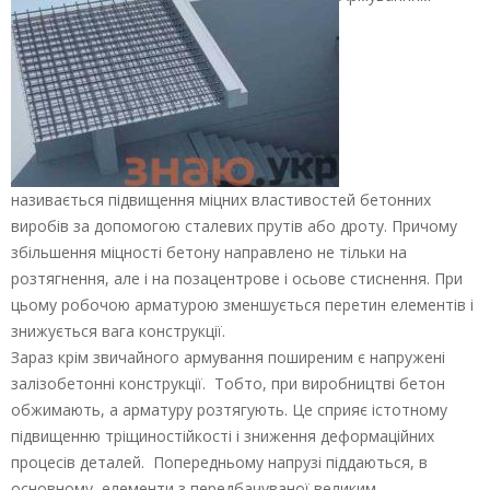
називається підвищення міцних властивостей бетонних
виробів за допомогою сталевих прутів або дроту. Причому
збільшення міцності бетону направлено не тільки на
розтягнення, але і на позацентрове і осьове стиснення. При
цьому робочою арматурою зменшується перетин елементів і
знижується вага конструкції.
Зараз крім звичайного армування поширеним є напружені
залізобетонні конструкції. Тобто, при виробництві бетон
обжимають, а арматуру розтягують. Це сприяє істотному
підвищенню тріщиностійкості і зниження деформаційних
процесів деталей. Попередньому напрузі піддаються, в
основному, елементи з передбачуваної великим