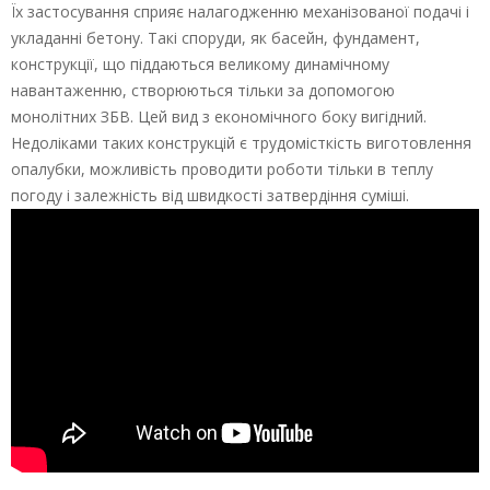
Їх застосування сприяє налагодженню механізованої подачі і
укладанні бетону. Такі споруди, як басейн, фундамент,
конструкції, що піддаються великому динамічному
навантаженню, створюються тільки за допомогою
монолітних ЗБВ. Цей вид з економічного боку вигідний.
Недоліками таких конструкцій є трудомісткість виготовлення
опалубки, можливість проводити роботи тільки в теплу
погоду і залежність від швидкості затвердіння суміші.