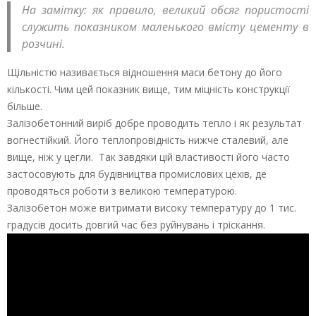
На замітку: як правило, великий обсяг пористості
служить показником маленького вмісту цементу в
розчині.
Щільністю називається відношення маси бетону до його
кількості. Чим цей показник вище, тим міцність конструкції
більше.
Залізобетонний виріб добре проводить тепло і як результат
вогнестійкий. Його теплопровідність нижче сталевий, але
вище, ніж у цегли. Так завдяки цій властивості його часто
застосовують для будівництва промислових цехів, де
проводяться роботи з великою температурою.
Залізобетон може витримати високу температуру до 1 тис.
градусів досить довгий час без руйнувань і тріскання.