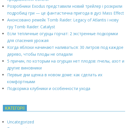
Розробники Exodus представили новий трейлер і розкрили
подробиці гри — це фантастична пригода в дусі Mass Effect
Анонсовано ремейк Tomb Raider: Legacy of Atlantis і нову
гру Tomb Raider: Catalyst
Если тепличные огурцы горчат: 2 экстренные подкормки
для спасения урожая
Когда яблоки начинают наливаться: 30 литров под каждое
дерево, чтобы плоды не опадали
5 причин, по которым на огурцах нет плодов: пчелы, азот и
другие виновники
Первые дни щенка в новом доме: как сделать их
комфортными
Подкормка клубники и особенности ухода
КАТЕГОРІЇ
Uncategorized