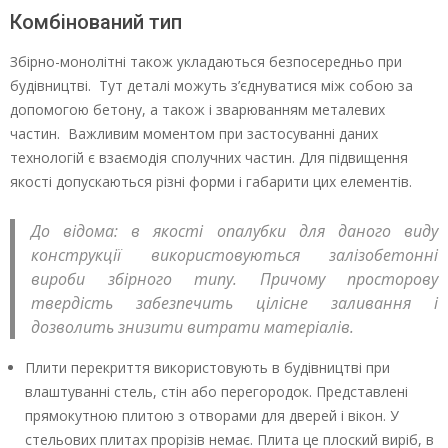
Комбінований тип
Збірно-монолітні також укладаються безпосередньо при
будівництві. Тут деталі можуть з’єднуватися між собою за
допомогою бетону, а також і зварюванням металевих
частин. Важливим моментом при застосуванні даних
технологій є взаємодія сполучних частин. Для підвищення
якості допускаються різні форми і габарити цих елементів.
До відома: в якості опалубки для даного виду
конструкції використовуються залізобетонні
вироби збірного типу. Причому просторову
твердість забезпечить цілісне заливання і
дозволить знизити витрати матеріалів.
Плити перекриття використовують в будівництві при
влаштуванні стель, стін або перегородок. Представлені
прямокутною плитою з отворами для дверей і вікон. У
стельових плитах прорізів немає. Плита це плоский виріб, в