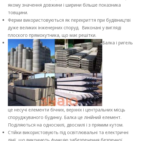
якому значення довжини і ширини більше показника
товщини.
Ферми використовуються як перекриття при будівництві
дуже великих інженерних споруд. Виконані у вигляді
плоского прямокутника, що має решітки.
Балка і ригель
це несучі елементи бічних, верхніх і центральних місць
споруджуваного будинку. Балка це лінійний елемент.
Поділяються на односхилі, двосхилі і з прямим кутом.
Стійки використовують під освітлювальні та електричні
лінії, що виконують функцію забезпечення безпечної