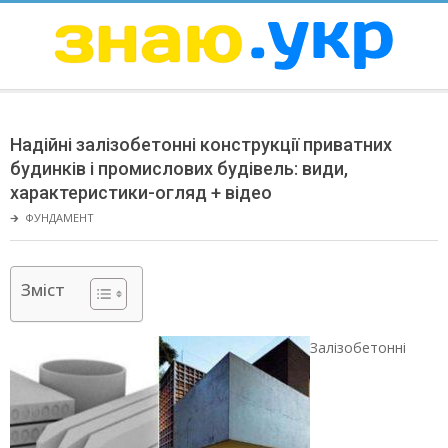
Skip
to
content
ЗНАЮ
Secondary
Navigation
Надійні залізобетонні конструкції приватних
Menu
будинків і промислових будівель: види,
характеристики-огляд + відео
🡲
ФУНДАМЕНТ
Зміст
Залізобетонні