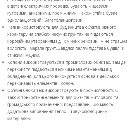
відстані електричних проводів. Бувають кінцевими,
кутовими, анкерними, проміжними. Також стійка буває
одноланцюговий і багатоланцюговий.
Палі використовують для будівництва об’єктів різного
характеру на слабких несучих грунтах не піддаються
корозійним утворенням і дії хімічних речовин. Їм не страшна
вологість і мерзла грунт. Завдяки палям підстава будівлі є
стійким і міцним.
Колони використовуються в промислових об’єктах, там де
перекриття піддаються великим навантаженням від
обладнання. Для цього виконується основа з декількох
перекривають елементів і Колон.
Об’ємні блоки теж використовують в промисловості. Є
також тонкостінні елементи для об’єктів житлового та
громадського призначення, представлені, що мають
додаткове заповнення тепло – і звукоізоляційним
матеріалом.