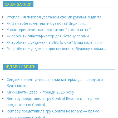
СХОЖІ ЗАПИСИ
Утеплення пінополіуретаном своїми руками: види та…
Які Залізобетонні плити бувають? Види і як…
Характеристики склопластикової композитної…
Як зробити пластифікатор для бетону своїми…
Як зробити фундамент з ЗБВ блоків? Види паль і плит…
Як зробити фундамент для цегляного будинку своїми…
НЕДАВНІ ЗАПИСИ
Сендвіч панелі: універсальний матеріал для швидкого
будівництва
Міжкімнатні двері – тренди 2026 року
Remedy представила гру Control Resonant — пряме
продовження Control
Remedy представила гру Control Resonant — пряме
продовження Control