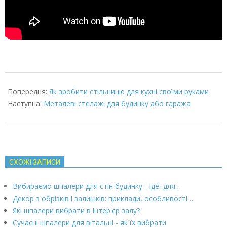
2022-
01-
Попередня:
Як зробити стільницю для кухні своїми руками
28
Наступна:
Металеві стелажі для будинку або гаража
СХОЖІ ЗАПИСИ
Вибираємо шпалери для стін будинку - Ідеї для…
Декор з обрізків і залишків: приклади, особливості…
Які шпалери вибрати в інтер'єр залу?
Сучасні шпалери для вітальні - як їх вибрати