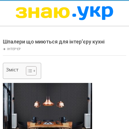
Skip
to
content
ЗНАЮ
Secondary
Navigation
Шпалери що миються для інтер’єру кухні
Menu
🡲
ІНТЕР'ЄР
Зміст