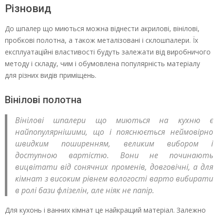
Різновид
До шпалер що миються можна віднести акрилові, вінілові,
пробкові полотна, а також металізовані і склошпалери. Їх
експлуатаційні властивості будуть залежати від виробничого
методу і складу, чим і обумовлена популярність матеріалу
для різних видів приміщень.
Вінілові полотна
Вінілові шпалери що миються на кухню є
найпопулярнішими, що і пояснюється неймовірно
швидким поширенням, великим вибором і
доступною вартістю. Вони не починають
вицвітати від сонячних променів, довговічні, а для
кімнат з високим рівнем вологості варто вибирати
в ролі бази флізелін, але ніяк не папір.
Для кухонь і ванних кімнат це найкращий матеріал. Залежно