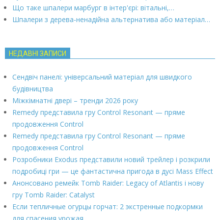
Що таке шпалери марбург в інтер'єрі: вітальні,…
Шпалери з дерева-ненадійна альтернатива або матеріал…
НЕДАВНІ ЗАПИСИ
Сендвіч панелі: універсальний матеріал для швидкого
будівництва
Міжкімнатні двері – тренди 2026 року
Remedy представила гру Control Resonant — пряме
продовження Control
Remedy представила гру Control Resonant — пряме
продовження Control
Розробники Exodus представили новий трейлер і розкрили
подробиці гри — це фантастична пригода в дусі Mass Effect
Анонсовано ремейк Tomb Raider: Legacy of Atlantis і нову
гру Tomb Raider: Catalyst
Если тепличные огурцы горчат: 2 экстренные подкормки
для спасения урожая