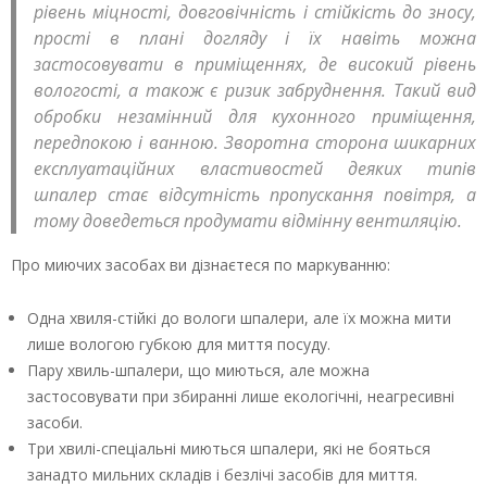
рівень міцності, довговічність і стійкість до зносу,
прості в плані догляду і їх навіть можна
застосовувати в приміщеннях, де високий рівень
вологості, а також є ризик забруднення. Такий вид
обробки незамінний для кухонного приміщення,
передпокою і ванною. Зворотна сторона шикарних
експлуатаційних властивостей деяких типів
шпалер стає відсутність пропускання повітря, а
тому доведеться продумати відмінну вентиляцію.
Про миючих засобах ви дізнаєтеся по маркуванню:
Одна хвиля-стійкі до вологи шпалери, але їх можна мити
лише вологою губкою для миття посуду.
Пару хвиль-шпалери, що миються, але можна
застосовувати при збиранні лише екологічні, неагресивні
засоби.
Три хвилі-спеціальні миються шпалери, які не бояться
занадто мильних складів і безлічі засобів для миття.