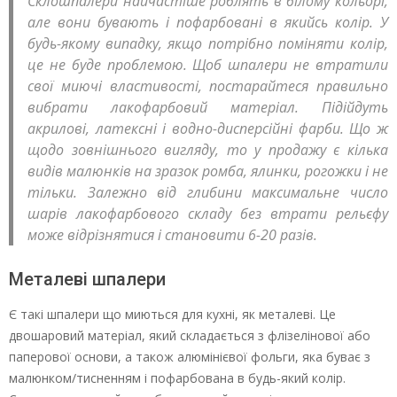
Склошпалери найчастіше роблять в білому кольорі,
але вони бувають і пофарбовані в якийсь колір. У
будь-якому випадку, якщо потрібно поміняти колір,
це не буде проблемою. Щоб шпалери не втратили
свої миючі властивості, постарайтеся правильно
вибрати лакофарбовий матеріал. Підійдуть
акрилові, латексні і водно-дисперсійні фарби. Що ж
щодо зовнішнього вигляду, то у продажу є кілька
видів малюнків на зразок ромба, ялинки, рогожки і не
тільки. Залежно від глибини максимальне число
шарів лакофарбового складу без втрати рельєфу
може відрізнятися і становити 6-20 разів.
Металеві шпалери
Є такі шпалери що миються для кухні, як металеві. Це
двошаровий матеріал, який складається з флізелінової або
паперової основи, а також алюмінієвої фольги, яка буває з
малюнком/тисненням і пофарбована в будь-який колір.