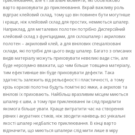
приклеювання, але є і загальні моменти, які обов’язково
варто враховувати до приклеювання. Вкрай важливу роль
відіграє клейовий склад, тому що він повинен бути могутніше
і краще, ніж клейовий склад для простих, немиються шпалер.
Наприклад, для металевих полотен потрібно Дисперсійний
клейовий склад з фунгіцидами, для склошпалер і акрилових
полотен – акриловий клей, а для вінілових спеціалізовані
склади, які потрібні для цього виду шпалер. Багато з описаних
видів матеріалу можуть приховувати невеликі вади стін, але
буде нерозумно вважати, що чим більше товщина матеріалу,
тим ефективніше він буде приховувати дефекти. Така
здатність залежить від рельєфності і пластичності, а тому
крізь коркові полотна будуть помітні всі ямки, а акрилові та
вінілові їх приховають. Найбільш вразливим місцем миються
шпалер є шви, а тому при приклеюванні їм слід приділити
якомога більше уваги. Краще витратити час на створення
рівних і акуратних стиків, ніж зводити нанівець всі унікальні
якості шпалер недбалістю приклеювання. В кінці варто
відзначити, що миються шпалери слід мити лише в міру