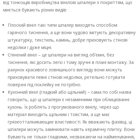
від тонкощів виробництва вінілові шпалери з покриттям, що
миється бувають різних видів:
Плоский вініл-такі типи шпалер виходять способом
гарячого тиснення, а ще вони чудово імітують декоративну
штукатурку, текстиль, камінь, добре приховують стінові
недоліки і дуже міцні.
Спінений вініл – це шпалери на вигляд об’ємні, без
тиснення, які досить легкі і тому зручні в плані монтажу. За
рахунок красивого зовнішнього вигляду вони можуть
приховувати певні стінові недоліки, ретельно готувати
поверхні під поклейку не потрібно.
Кухонний вініл (гладкий або щільний) – сама по собі назва
говорить, що ці шпалери є незамінними при облицюванні
кухонь. Їх роблять з прогумованого вінілу, через що
матеріал виходить щільним і товстим, а ще має
грязеотталкивающие властивості. Як вважають фахівці, ці
шпалери можуть замінювати навіть керамічну плитку. Вони
бувають не тільки гладкими, незважаючи на найменування,