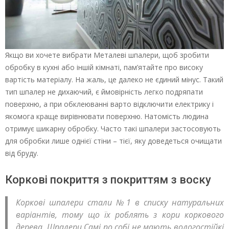
Якщо ви хочете вибрати Металеві шпалери, щоб зробити
обробку в кухні або іншій кімнаті, пам’ятайте про високу
вартість матеріалу. На жаль, це далеко не єдиний мінус. Такий
тип шпалер не дихаючий, є ймовірність легко подряпати
поверхню, а при обклеюванні варто відключити електрику і
якомога краще вирівнювати поверхню. Натомість людина
отримує шикарну обробку. Часто такі шпалери застосовують
для обробки лише однієї стіни – тієї, яку доведеться очищати
від бруду.
Коркові покриття з покриттям з воску
Коркові шпалери стали №1 в списку натуральних
варіантів, тому що їх роблять з кори коркового
дерева. Шпалери Самі по собі не мають вологостійкі