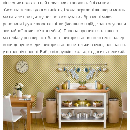
вінілових полотен цей показник становить 0.4 см.цим і
з’ясовна менша довговічність, і хоча акрилові шпалери можна
мити, але при цьому не застосовувати абразивні миючі
речовини і дуже жорсткі щітки (ідеально підійде застосування
звичайної води і м’якої губки). Парова проникність такого
матеріалу розширює область використання полотен шпалер-
вони допустимі для використання не тільки в кухні, але навіть
у вітальні/спальні. Вибір візерунків і кольорів досить великий.