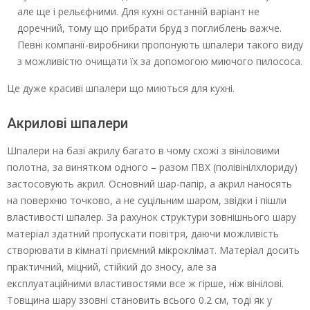
але ще і рельєфними. Для кухні останній варіант не
доречний, тому що прибрати бруд з поглиблень важче.
Певні компанії-виробники пропонують шпалери такого виду
з можливістю очищати їх за допомогою миючого пилососа.
Це дуже красиві шпалери що миються для кухні.
Акрилові шпалери
Шпалери на базі акрилу багато в чому схожі з вініловими
полотна, за винятком одного – разом ПВХ (полівінілхлориду)
застосовують акрил. Основний шар-папір, а акрил наносять
на поверхню точково, а не суцільним шаром, звідки і пішли
властивості шпалер. За рахунок структури зовнішнього шару
матеріал здатний пропускати повітря, даючи можливість
створювати в кімнаті приємний мікроклімат. Матеріал досить
практичний, міцний, стійкий до зносу, але за
експлуатаційними властивостями все ж гірше, ніж вінілові.
Товщина шару ззовні становить всього 0.2 см, тоді як у