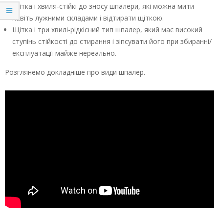
Щітка і хвиля-стійкі до зносу шпалери, які можна мити
навіть лужними складами і відтирати щіткою.
Щітка і три хвилі-рідкісний тип шпалер, який має високий
ступінь стійкості до стирання і зіпсувати його при збиранні/
експлуатації майже нереально.
Розглянемо докладніше про види шпалер.